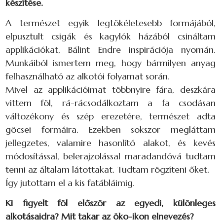
készítése.
A természet egyik legtökéletesebb formájából,
elpusztult csigák és kagylók házából csináltam
applikációkat, Bálint Endre inspirációja nyomán.
Munkáiból ismertem meg, hogy bármilyen anyag
felhasználható az alkotói folyamat során.
Mivel az applikációimat többnyire fára, deszkára
vittem föl, rá-rácsodálkoztam a fa csodásan
változékony és szép erezetére, természet adta
göcsei formáira. Ezekben sokszor megláttam
jellegzetes, valamire hasonlító alakot, és kevés
módosítással, belerajzolással maradandóvá tudtam
tenni az általam látottakat. Tudtam rögzíteni őket.
Így jutottam el a kis fatábláimig.
Ki figyelt föl először az egyedi, különleges
alkotásaidra? Mit takar az öko-ikon elnevezés?