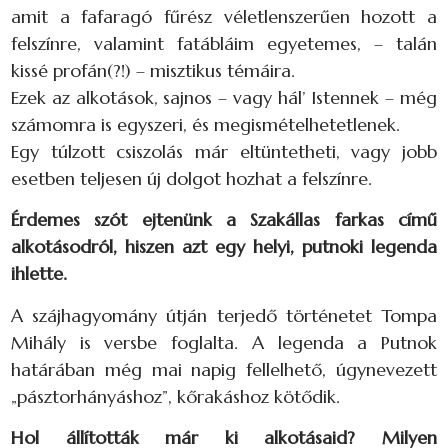
amit a fafaragó fűrész véletlenszerűen hozott a
felszínre, valamint fatábláim egyetemes, – talán
kissé profán(?!) – misztikus témáira.
Ezek az alkotások, sajnos – vagy hál’ Istennek – még
számomra is egyszeri, és megismételhetetlenek.
Egy túlzott csiszolás már eltüntetheti, vagy jobb
esetben teljesen új dolgot hozhat a felszínre.
Érdemes szót ejtenünk a Szakállas farkas című
alkotásodról, hiszen azt egy helyi, putnoki legenda
ihlette.
A szájhagyomány útján terjedő történetet Tompa
Mihály is versbe foglalta. A legenda a Putnok
határában még mai napig fellelhető, úgynevezett
„pásztorhányáshoz”, kőrakáshoz kötődik.
Hol állították már ki alkotásaid? Milyen