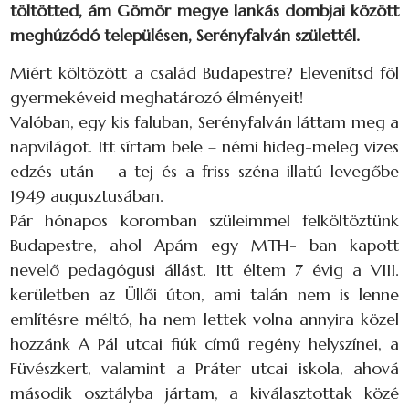
töltötted, ám Gömör megye lankás dombjai között
meghúzódó településen, Serényfalván születtél.
Miért költözött a család Budapestre? Elevenítsd föl
gyermekéveid meghatározó élményeit!
Valóban, egy kis faluban, Serényfalván láttam meg a
napvilágot. Itt sírtam bele – némi hideg-meleg vizes
edzés után – a tej és a friss széna illatú levegőbe
1949 augusztusában.
Pár hónapos koromban szüleimmel felköltöztünk
Budapestre, ahol Apám egy MTH- ban kapott
nevelő pedagógusi állást. Itt éltem 7 évig a VIII.
kerületben az Üllői úton, ami talán nem is lenne
említésre méltó, ha nem lettek volna annyira közel
hozzánk A Pál utcai fiúk című regény helyszínei, a
Füvészkert, valamint a Práter utcai iskola, ahová
második osztályba jártam, a kiválasztottak közé