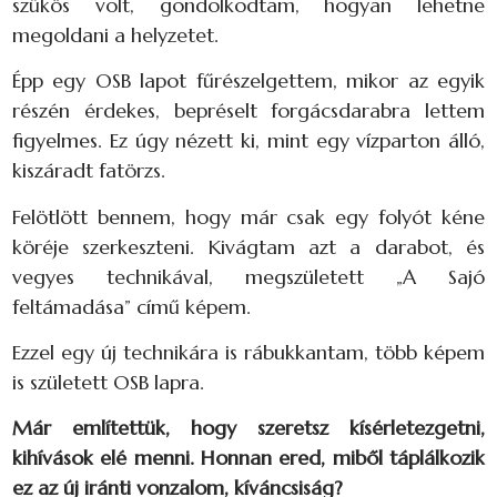
szűkös volt, gondolkodtam, hogyan lehetne
megoldani a helyzetet.
Épp egy OSB lapot fűrészelgettem, mikor az egyik
részén érdekes, bepréselt forgácsdarabra lettem
figyelmes. Ez úgy nézett ki, mint egy vízparton álló,
kiszáradt fatörzs.
Felötlött bennem, hogy már csak egy folyót kéne
köréje szerkeszteni. Kivágtam azt a darabot, és
vegyes technikával, megszületett „A Sajó
feltámadása” című képem.
Ezzel egy új technikára is rábukkantam, több képem
is született OSB lapra.
Már említettük, hogy szeretsz kísérletezgetni,
kihívások elé menni. Honnan ered, miből táplálkozik
ez az új iránti vonzalom, kíváncsiság?