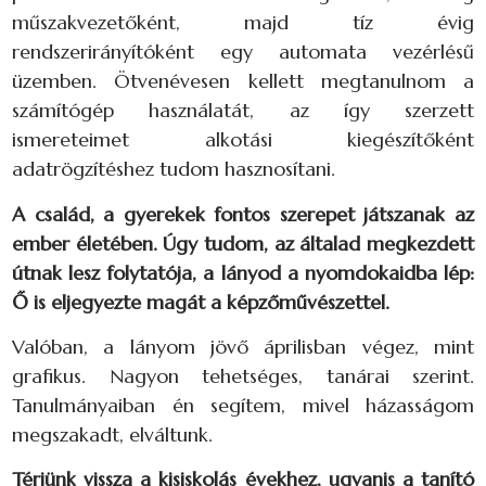
műszakvezetőként, majd tíz évig
rendszerirányítóként egy automata vezérlésű
üzemben. Ötvenévesen kellett megtanulnom a
számítógép használatát, az így szerzett
ismereteimet alkotási kiegészítőként
adatrögzítéshez tudom hasznosítani.
A család, a gyerekek fontos szerepet játszanak az
ember életében. Úgy tudom, az általad megkezdett
útnak lesz folytatója, a lányod a nyomdokaidba lép:
Ő is eljegyezte magát a képzőművészettel.
Valóban, a lányom jövő áprilisban végez, mint
grafikus. Nagyon tehetséges, tanárai szerint.
Tanulmányaiban én segítem, mivel házasságom
megszakadt, elváltunk.
Térjünk vissza a kisiskolás évekhez, ugyanis a tanító