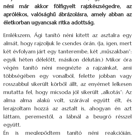
néni már akkor fölfigyelt rajzkészségedre, az
aprólékos, valósághű ábrázolásra, amely abban az
életkorban ugyancsak ritka adottság.
Emlékszem, Ági tanító néni kitett az asztalra egy
almát, hogy rajzoljuk le csendes órán. (Ja, igen, mert
két évfolyam járt egy tanterembe, két „műszakban”:
egyik héten délelőtt, másikon délután.) Mikor óra
végén tanító néni megnézte a rajzainkat, ami
többségében egy vonalból, felette jobban vagy
rosszabbul sikerült körből állt, az enyémet lelkesen
mutatta fel, hogy micsoda jól sikerült „alkotás”: Az
alma alma alakú volt, szárával együtt élt, és
lerajzoltam hozzá az asztalt is, ahogyan én azt
láttam, peremestől, a lábnál a beugró résszel
együtt.
Én is meglepődtem tanító néni reakcióján,