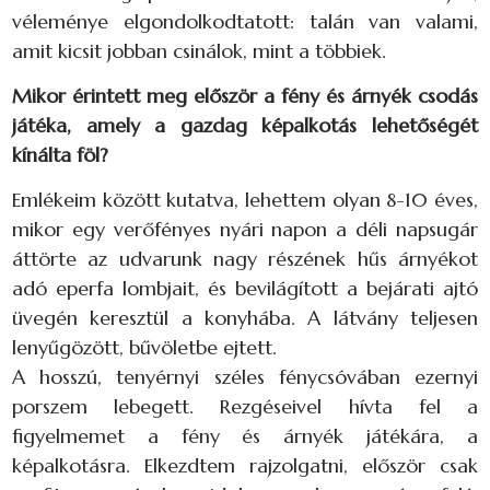
véleménye elgondolkodtatott: talán van valami,
amit kicsit jobban csinálok, mint a többiek.
Mikor érintett meg először a fény és árnyék csodás
játéka, amely a gazdag képalkotás lehetőségét
kínálta föl?
Emlékeim között kutatva, lehettem olyan 8-10 éves,
mikor egy verőfényes nyári napon a déli napsugár
áttörte az udvarunk nagy részének hűs árnyékot
adó eperfa lombjait, és bevilágított a bejárati ajtó
üvegén keresztül a konyhába. A látvány teljesen
lenyűgözött, bűvöletbe ejtett.
A hosszú, tenyérnyi széles fénycsóvában ezernyi
porszem lebegett. Rezgéseivel hívta fel a
figyelmemet a fény és árnyék játékára, a
képalkotásra. Elkezdtem rajzolgatni, először csak