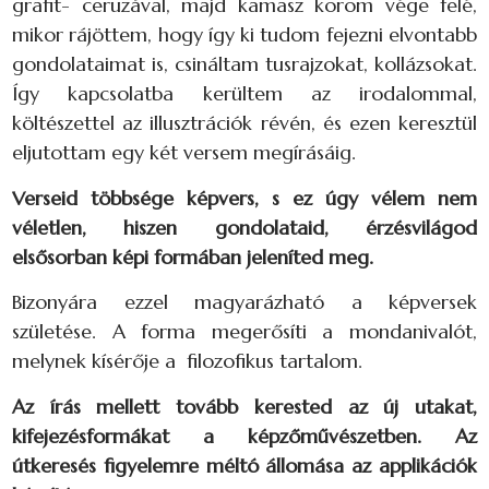
grafit- ceruzával, majd kamasz korom vége felé,
mikor rájöttem, hogy így ki tudom fejezni elvontabb
gondolataimat is, csináltam tusrajzokat, kollázsokat.
Így kapcsolatba kerültem az irodalommal,
költészettel az illusztrációk révén, és ezen keresztül
eljutottam egy két versem megírásáig.
Verseid többsége képvers, s ez úgy vélem nem
véletlen, hiszen gondolataid, érzésvilágod
elsősorban képi formában jeleníted meg.
Bizonyára ezzel magyarázható a képversek
születése. A forma megerősíti a mondanivalót,
melynek kísérője a filozofikus tartalom.
Az írás mellett tovább kerested az új utakat,
kifejezésformákat a képzőművészetben. Az
útkeresés figyelemre méltó állomása az applikációk