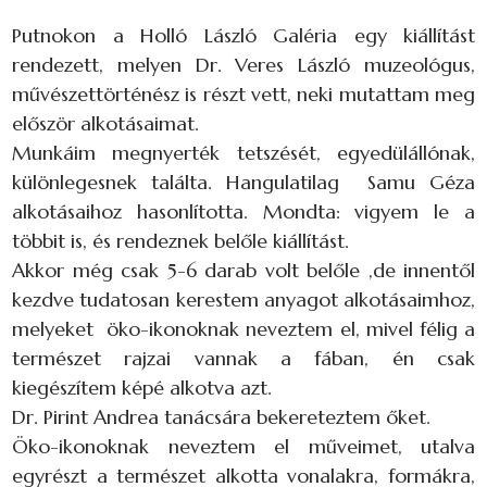
Putnokon a Holló László Galéria egy kiállítást
rendezett, melyen Dr. Veres László muzeológus,
művészettörténész is részt vett, neki mutattam meg
először alkotásaimat.
Munkáim megnyerték tetszését, egyedülállónak,
különlegesnek találta. Hangulatilag Samu Géza
alkotásaihoz hasonlította. Mondta: vigyem le a
többit is, és rendeznek belőle kiállítást.
Akkor még csak 5-6 darab volt belőle ,de innentől
kezdve tudatosan kerestem anyagot alkotásaimhoz,
melyeket öko-ikonoknak neveztem el, mivel félig a
természet rajzai vannak a fában, én csak
kiegészítem képé alkotva azt.
Dr. Pirint Andrea tanácsára bekereteztem őket.
Öko-ikonoknak neveztem el műveimet, utalva
egyrészt a természet alkotta vonalakra, formákra,