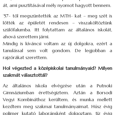
át, ami pusztításával mély nyomot hagyott bennem.
’57- től megszüntették az MTH- kat – meg szét is
lőtték az épületét rendesen – visszaköltöztünk
szülőfalumba. Itt folytattam az általános iskolát,
ahová szerettem járni.
Mindig is kíváncsi voltam az új dolgokra, ezért a
tanulással sem volt gondom. De legjobban a
rajzórákat szerettem.
Hol végezted a középiskolai tanulmányaid? Milyen
szakmát választottál?
Az általános iskola elvégzése után a Putnoki
Gimnáziumban érettségiztem. Aztán a Borsodi
Vegyi Kombináthoz kerültem, és munka mellett
kezdtem meg szakmai tanulmányaimat. Húsz évig
polimer kutató laboránsként dolgoztam, tíz évig