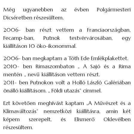
Még ugyanebben az évben Polgármesteri
Dicséretben részesültem.
2006- ban részt vettem a Franciaországban,
Fecamp-ban, Putnok testvérvárosában, egy
kiállításon 10 öko-ikonommal.
2006- ban megkaptam a Tóth Ede Emlékplakettet.
2010- ben Rimaszombaton „ A Sajó és a Rima
mentén „ nevű kiállításon vettem részt.
2011- ben Putnokon volt a Holló László Galériában
önálló kiállításom. „ Földi utazás” címmel.
Ezt követően meghívást kaptam „A Művészet és a
Klímaváltozás” nemzetközi kiállításra, amin két
képem szerepelt, és Elismerő Oklevélben
részesültem.