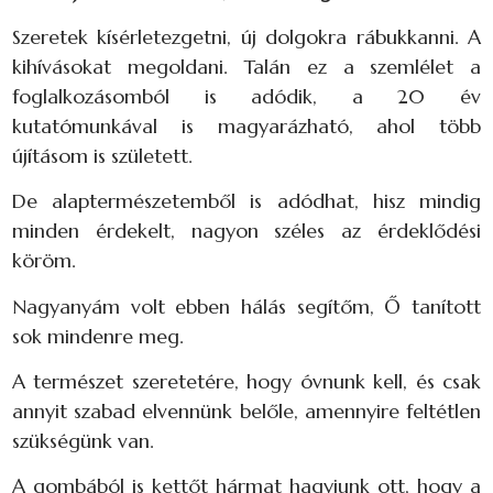
Szeretek kísérletezgetni, új dolgokra rábukkanni. A
kihívásokat megoldani. Talán ez a szemlélet a
foglalkozásomból is adódik, a 20 év
kutatómunkával is magyarázható, ahol több
újításom is született.
De alaptermészetemből is adódhat, hisz mindig
minden érdekelt, nagyon széles az érdeklődési
köröm.
Nagyanyám volt ebben hálás segítőm, Ő tanított
sok mindenre meg.
A természet szeretetére, hogy óvnunk kell, és csak
annyit szabad elvennünk belőle, amennyire feltétlen
szükségünk van.
A gombából is kettőt hármat hagyjunk ott, hogy a