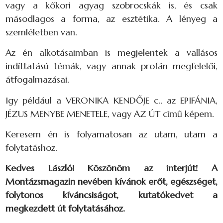
vagy a kőkori agyag szobrocskák is, és csak
másodlagos a forma, az esztétika. A lényeg a
szemléletben van.
Az én alkotásaimban is megjelentek a vallásos
indíttatású témák, vagy annak profán megfelelői,
átfogalmazásai.
Igy például a VERONIKA KENDŐJE c., az EPIFÁNIA,
JÉZUS MENYBE MENETELE, vagy AZ ÚT című képem.
Keresem én is folyamatosan az utam, utam a
folytatáshoz.
Kedves László! Köszönöm az interjút! A
Montázsmagazin nevében kívánok erőt, egészséget,
folytonos kíváncsiságot, kutatókedvet a
megkezdett út folytatásához.