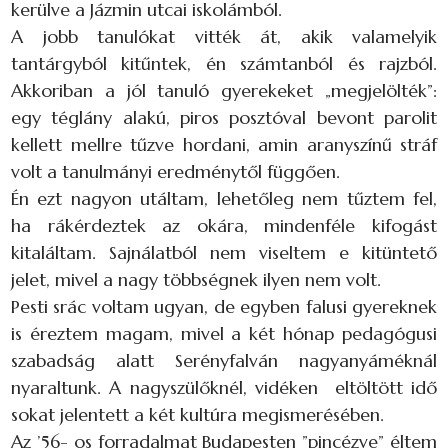
kerülve a Jázmin utcai iskolámból.
A jobb tanulókat vitték át, akik valamelyik
tantárgyból kitűntek, én számtanból és rajzból.
Akkoriban a jól tanuló gyerekeket „megjelölték”:
egy téglány alakú, piros posztóval bevont parolit
kellett mellre tűzve hordani, amin aranyszínű stráf
volt a tanulmányi eredménytől függően.
Én ezt nagyon utáltam, lehetőleg nem tűztem fel,
ha rákérdeztek az okára, mindenféle kifogást
kitaláltam. Sajnálatból nem viseltem e kitüntető
jelet, mivel a nagy többségnek ilyen nem volt.
Pesti srác voltam ugyan, de egyben falusi gyereknek
is éreztem magam, mivel a két hónap pedagógusi
szabadság alatt Serényfalván nagyanyáméknál
nyaraltunk. A nagyszülőknél, vidéken eltöltött idő
sokat jelentett a két kultúra megismerésében.
Az ’56- os forradalmat Budapesten ”pincézve” éltem