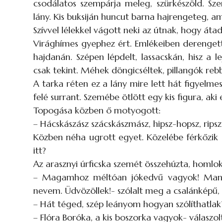
csodálatos szempárja meleg, szürkészöld. S
lány. Kis buksiján huncut barna hajrengeteg, a
Szívvel lélekkel vágott neki az útnak, hogy át
Virághímes gyephez ért. Emlékeiben derengett, 
hajdanán. Szépen lépdelt, lassacskán, hisz a l
csak tekint. Méhek döngicséltek, pillangók rebb
A tarka réten ez a lány mire lett hát figyelm
felé surrant. Szemébe ötlött egy kis figura, ak
Topogása közben ő motyogott:
– Hácskászász szácskászmász, hipsz-hopsz, ripsz
Közben néha ugrott egyet. Közelébe férkőzik a 
itt?
Az arasznyi úrficska szemét összehúzta, homlok
– Magamhoz méltóan jókedvű vagyok! Manó
nevem. Üdvözöllek!- szólalt meg a csalánképű, f
– Hát téged, szép leányom hogyan szólíthatlak
– Flóra Boróka, a kis boszorka vagyok- válaszol