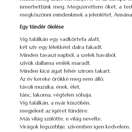
ismerhettünk meg. Megszerettem őket, a testv
megköszönni mindenkinek a jelenlétet, Annának 
Egy tündér ölelése
Víg találkán egy vadkörtefa alatt,
két szív egy lélekként dalra fakadt.
Minden tavaszi napból, a szelek havából,
szívük dallama emlék maradt.
Minden kicsi ágat fehér szirom takart.
Az év kereke örökké meg nem álló,
távoli muzsika; ének, élet,
tánc, lakoma, végtelen sóhaja.
Víg találkán, a nyár küszöbén,
megjelent az ígéret tündére.
Más világ szülötte, e világ nevelte.
Virágok legszebbje, szívemben igen kedvelem.