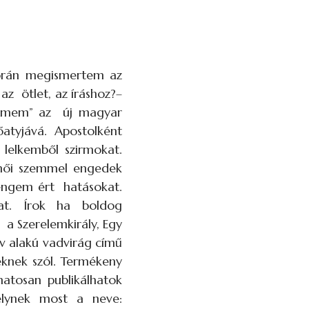
 Korán megismertem az
z ötlet, az íráshoz?–
relmem” az új magyar
atyjává. Apostolként
lelkemből szirmokat.
, női szemmel engedek
 engem ért hatásokat.
mat. Írok ha boldog
a Szerelemkirály, Egy
ív alakú vadvirág című
knek szól. Termékeny
atosan publikálhatok
lynek most a neve: