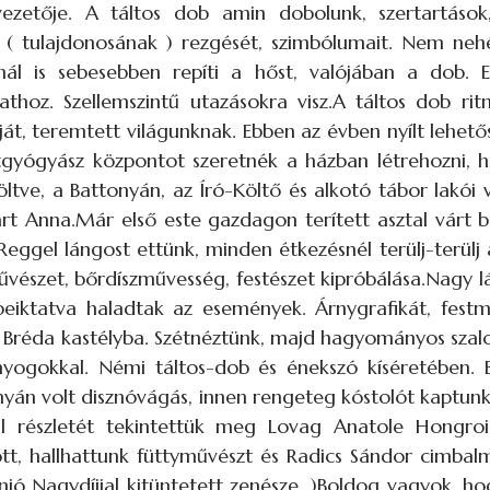
zetője. A táltos dob amin dobolunk, szertartások
 ( tulajdonosának ) rezgését, szimbólumait. Nem nehé
ál is sebesebben repíti a hőst, valójában a dob. 
lathoz. Szellemszintű utazásokra visz.A táltos dob r
át, teremtett világunknak. Ebben az évben nyílt lehet
tgyógyász központot szeretnék a házban létrehozni, h
ve, a Battonyán, az Író-Költő és alkotó tábor lakói vo
rt Anna.Már első este gazdagon terített asztal várt b
Reggel lángost ettünk, minden étkezésnél terülj-terülj 
űvészet, bőrdíszművesség, festészet kipróbálása.Nagy 
iktatva haladtak az események. Árnygrafikát, festmén
a Bréda kastélyba. Szétnéztünk, majd hagyományos szal
nyogokkal. Némi táltos-dob és énekszó kíséretében.
onyán volt disznóvágás, innen rengeteg kóstolót kaptunk.
al részletét tekintettük meg Lovag Anatole Hongro
ott, hallhattunk füttyművészt és Radics Sándor cimba
nió Nagydíjjal kitüntetett zenésze. )Boldog vagyok, h