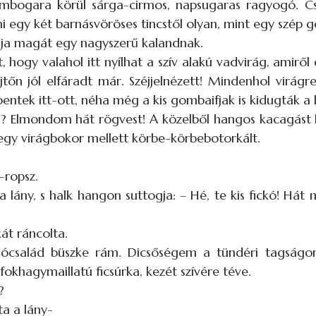
zembogara körül sárga-cirmos, napsugaras ragyogó. C
mi egy két barnásvöröses tincstől olyan, mint egy szép g
adja magát egy nagyszerű kalandnak.
hogy valahol itt nyílhat a szív alakú vadvirág, amiről
ejtőn jól elfáradt már. Széjjelnézett! Mindenhol virág
entek itt-ott, néha még a kis gombaifjak is kidugták a 
es? Elmondom hát rögvest! A közelből hangos kacagást 
i egy virágbokor mellett körbe-körbebotorkált.
-ropsz.
lány, s halk hangon suttogja: – Hé, te kis fickó! Hát 
át ráncolta.
család büszke rám. Dicsőségem a tündéri tagság
okhagymaillatú ficsúrka, kezét szívére téve.
?
ta a lány-