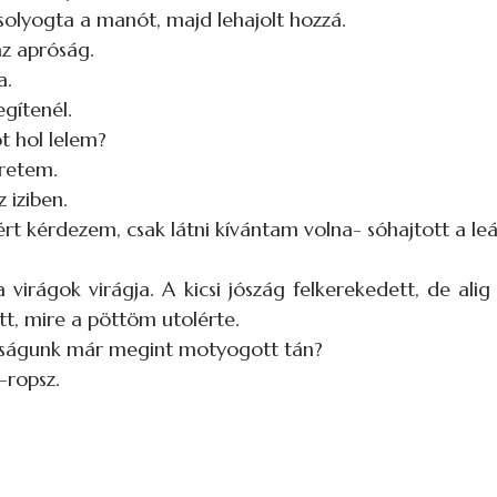
olyogta a manót, majd lehajolt hozzá.
az apróság.
a.
gítenél.
t hol lelem?
retem.
 iziben.
ért kérdezem, csak látni kívántam volna- sóhajtott a l
ágok virágja. A kicsi jószág felkerekedett, de alig b
tt, mire a pöttöm utolérte.
róságunk már megint motyogott tán?
-ropsz.