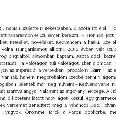
.21. napján születtem Békéscsabán, s azóta itt élek.
tt tanáraimon és szüleimen keresztül.– Honnan jött a
eket, meséket, novellákat. Kedvencem a haiku, „sze
volna Hungarikumot alkotni, 2016 évben vált szülő
ög angyaltól, álmomban kaptam. Azóta adok közre 
utatását, a valóságon túli valóságot. Éber álomban
jön az inspiráció, a versekben próbálom „kiírni” az
gy vannak, hanem megpróbálom szebbé tenni világo
lógiában jelentek már meg műveim.– Kedvenc verseim, 
okát szárnyú angyal, valamint az Ingovány hercege. A Sz
lló kötetem látott napvilágot, köztük egy gyermeke
k versemet zenésített meg a Viháncos Duó. Folyam
ző vagyok. Örömmel járok a városi dobkörbe, me