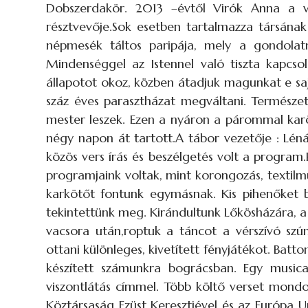
Dobszerdakör. 2013 –évtől Virók Anna a ve
résztvevője.Sok esetben tartalmazza társának
népmesék táltos paripája, mely a gondolatn
Mindenséggel az Istennel való tiszta kapcso
állapotot okoz, közben átadjuk magunkat e saj
száz éves parasztházat megváltani. Természe
mester leszek. Ezen a nyáron a párommal karölt
négy napon át tartott.A tábor vezetője : Léná
közös vers írás és beszélgetés volt a program.
programjaink voltak, mint korongozás, textilm
karkötőt fontunk egymásnak. Kis pihenőket be
tekintettünk meg. Kirándultunk Lőkösházára, 
vacsora után,roptuk a táncot a vérszívó szú
ottani különleges, kivetített fényjátékot. Batt
készített számunkra bográcsban. Egy music
viszontlátás címmel. Több költő verset mond
Köztársaság Ezüst Keresztjével és az Európa U