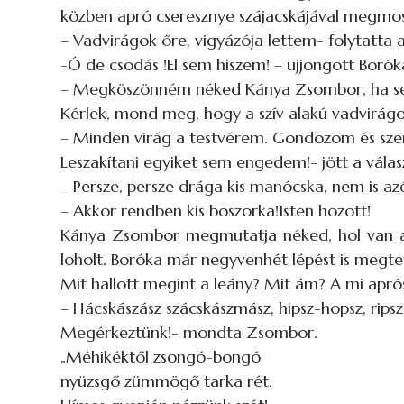
közben apró cseresznye szájacskájával megmos
– Vadvirágok őre, vigyázója lettem- folytatta 
-Ó de csodás !El sem hiszem! – ujjongott Borók
– Megköszönném néked Kánya Zsombor, ha se
Kérlek, mond meg, hogy a szív alakú vadvirágo
– Minden virág a testvérem. Gondozom és sze
Leszakítani egyiket sem engedem!- jött a válasz
– Persze, persze drága kis manócska, nem is az
– Akkor rendben kis boszorka!Isten hozott!
Kánya Zsombor megmutatja néked, hol van a vir
loholt. Boróka már negyvenhét lépést is megte
Mit hallott megint a leány? Mit ám? A mi ap
– Hácskászász szácskászmász, hipsz-hopsz, ripsz
Megérkeztünk!- mondta Zsombor.
„Méhikéktől zsongó-bongó
nyüzsgő zümmögő tarka rét.