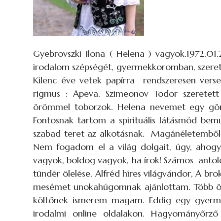
Gyebrovszki Ilona ( Helena ) vagyok.1972.01
irodalom szépségét, gyermekkoromban, szerete
Kilenc éve vetek papírra rendszeresen vers
rigmus : Apeva. Szimeonov Todor szeretett 
örömmel toborzok. Helena nevemet egy gör
Fontosnak tartom a spirituális látásmód bem
szabad teret az alkotásnak. Magánéletemből 
Nem fogadom el a világ dolgait, úgy, aho
vagyok, boldog vagyok, ha írok! Számos anto
tündér ölelése, Alfréd híres világvándor, A br
mesémet unokahúgomnak ajánlottam. Több öná
költőnek ismerem magam. Eddig egy gyerme
irodalmi online oldalakon. Hagyományőr