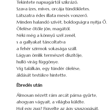
Tekintete napsugártól szikrázó.
Szava ízes, míves, orcája tündökletes.
Látszatra édes illata mesés vonzerő.
Minden halandó szívét, boldogságra nyitja Ő.
Ölelése őtőle jön, magától.
Néki még a könnyű szél zenél,
s a gallyakat táncoltatva
a fehér szirmok sokasága száll.
Lágyan ömlik természet díszítője,
hulló virág függönye.
Víg találkán, egy tündér ölelése,
áldását testükre hintette.
Ébredés után
Álmosan nézett rám arcát párna gyűrte,
ahogyan vágyait, a világba küldte.
Hol egy zug? Figyelte az ágy szuszogását,