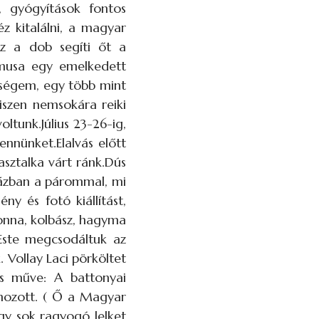
, gyógyítások fontos
z kitalálni, a magyar
Ez a dob segíti őt a
itmusa egy emelkedett
őségem, egy több mint
iszen nemsokára reiki
ltunk.Július 23-26-ig,
ennünket.Elalvás előtt
asztalka várt ránk.Dús
lázban a párommal, mi
y és fotó kiállítást,
onna, kolbász, hagyma
 Este megcsodáltuk az
 Vollay Laci pörköltet
is műve: A battonyai
lmozott. ( Ő a Magyar
ogy sok ragyogó lelket