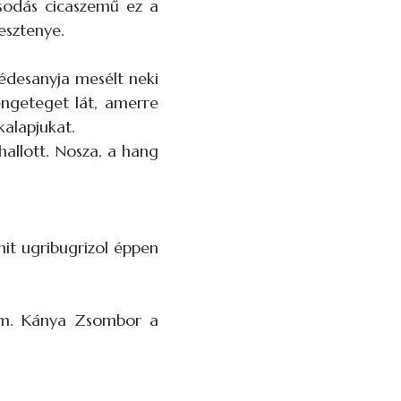
sodás cicaszemű ez a
esztenye.
 édesanyja mesélt neki
rengeteget lát, amerre
kalapjukat.
hallott. Nosza, a hang
mit ugribugrizol éppen
om. Kánya Zsombor a