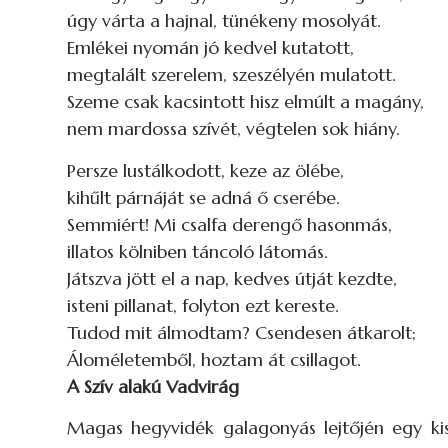
úgy várta a hajnal, tünékeny mosolyát.
Emlékei nyomán jó kedvel kutatott,
megtalált szerelem, szeszélyén mulatott.
Szeme csak kacsintott hisz elmúlt a magány,
nem mardossa szívét, végtelen sok hiány.
Persze lustálkodott, keze az ölébe,
kihűlt párnáját se adná ő cserébe.
Semmiért! Mi csalfa derengő hasonmás,
illatos kölniben táncoló látomás.
Játszva jött el a nap, kedves útját kezdte,
isteni pillanat, folyton ezt kereste.
Tudod mit álmodtam? Csendesen átkarolt;
Áloméletemből, hoztam át csillagot.
A Szív alakú Vadvirág
Magas hegyvidék galagonyás lejtőjén egy kisle