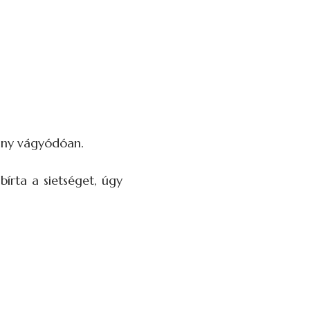
eány vágyódóan.
írta a sietséget, úgy