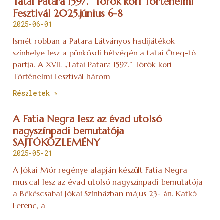
Tatai Patara 1597.” Török kori Történelmi
Fesztivál 2025.június 6-8
2025-06-01
Ismét robban a Patara Látványos hadijátékok
színhelye lesz a pünkösdi hétvégén a tatai Öreg-tó
partja. A XVII. „Tatai Patara 1597.” Török kori
Történelmi Fesztivál három
Részletek »
A Fatia Negra lesz az évad utolsó
nagyszínpadi bemutatója
SAJTÓKÖZLEMÉNY
2025-05-21
A Jókai Mór regénye alapján készült Fatia Negra
musical lesz az évad utolsó nagyszínpadi bemutatója
a Békéscsabai Jókai Színházban május 23- án. Katkó
Ferenc, a