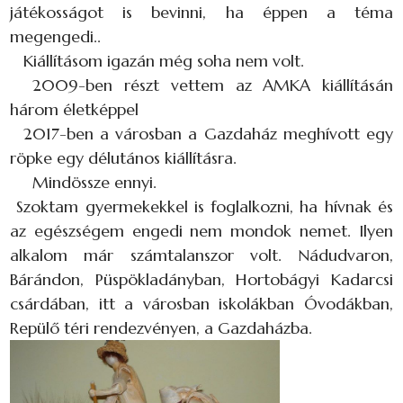
játékosságot is bevinni, ha éppen a téma
megengedi..
Kiállításom igazán még soha nem volt.
2009-ben részt vettem az AMKA kiállításán
három életképpel
2017-ben a városban a Gazdaház meghívott egy
röpke egy délutános kiállításra.
Mindössze ennyi.
Szoktam gyermekekkel is foglalkozni, ha hívnak és
az egészségem engedi nem mondok nemet. Ilyen
alkalom már számtalanszor volt. Nádudvaron,
Bárándon, Püspökladányban, Hortobágyi Kadarcsi
csárdában, itt a városban iskolákban Óvodákban,
Repülő téri rendezvényen, a Gazdaházba.