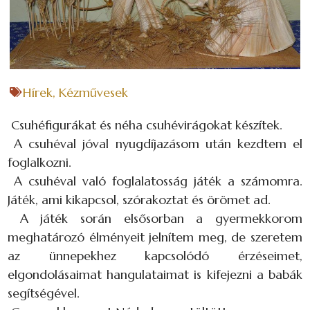
Hírek
,
Kézművesek
Csuhéfigurákat és néha csuhévirágokat készítek.
A csuhéval jóval nyugdíjazásom után kezdtem el
foglalkozni.
A csuhéval való foglalatosság játék a számomra.
Játék, ami kikapcsol, szórakoztat és örömet ad.
A játék során elsősorban a gyermekkorom
meghatározó élményeit jelnítem meg, de szeretem
az ünnepekhez kapcsolódó érzéseimet,
elgondolásaimat hangulataimat is kifejezni a babák
segítségével.