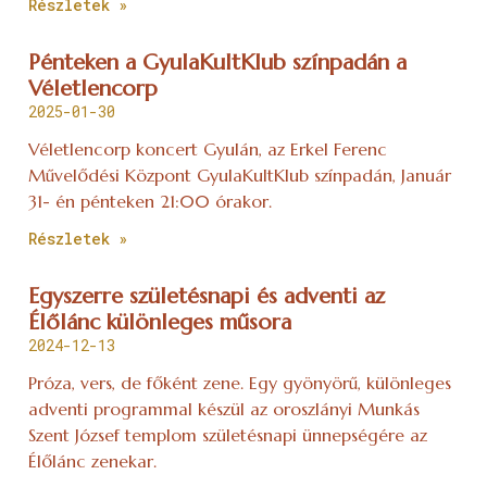
Részletek »
Pénteken a GyulaKultKlub színpadán a
Véletlencorp
2025-01-30
Véletlencorp koncert Gyulán, az Erkel Ferenc
Művelődési Központ GyulaKultKlub színpadán, Január
31- én pénteken 21:00 órakor.
Részletek »
Egyszerre születésnapi és adventi az
Élőlánc különleges műsora
2024-12-13
Próza, vers, de főként zene. Egy gyönyörű, különleges
adventi programmal készül az oroszlányi Munkás
Szent József templom születésnapi ünnepségére az
Élőlánc zenekar.