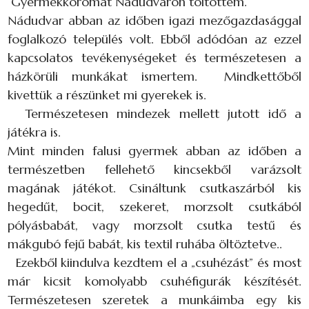
Gyermekkoromat Nádudvaron töltöttem.
Nádudvar abban az időben igazi mezőgazdasággal
foglalkozó település volt. Ebből adódóan az ezzel
kapcsolatos tevékenységeket és természetesen a
házkörüli munkákat ismertem. Mindkettőből
kivettük a részünket mi gyerekek is.
Természetesen mindezek mellett jutott idő a
játékra is.
Mint minden falusi gyermek abban az időben a
természetben fellehető kincsekből varázsolt
magának játékot. Csináltunk csutkaszárból kis
hegedűt, bocit, szekeret, morzsolt csutkából
pólyásbabát, vagy morzsolt csutka testű és
mákgubó fejű babát, kis textil ruhába öltöztetve..
Ezekből kiindulva kezdtem el a „csuhézást” és most
már kicsit komolyabb csuhéfigurák készítését.
Természetesen szeretek a munkáimba egy kis