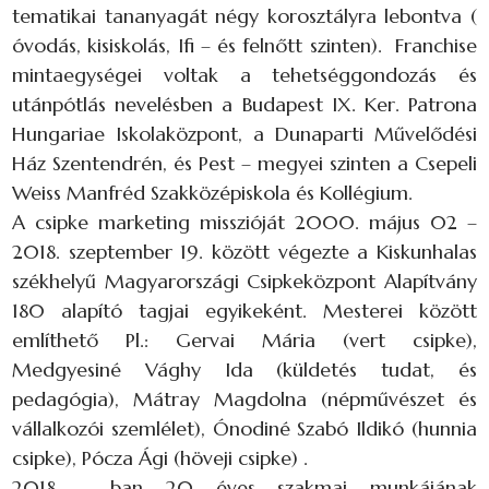
tematikai tananyagát négy korosztályra lebontva (
óvodás, kisiskolás, Ifi – és felnőtt szinten). Franchise
mintaegységei voltak a tehetséggondozás és
utánpótlás nevelésben a Budapest IX. Ker. Patrona
Hungariae Iskolaközpont, a Dunaparti Művelődési
Ház Szentendrén, és Pest – megyei szinten a Csepeli
Weiss Manfréd Szakközépiskola és Kollégium.
A csipke marketing misszióját 2000. május 02 –
2018. szeptember 19. között végezte a Kiskunhalas
székhelyű Magyarországi Csipkeközpont Alapítvány
180 alapító tagjai egyikeként. Mesterei között
említhető Pl.: Gervai Mária (vert csipke),
Medgyesiné Vághy Ida (küldetés tudat, és
pedagógia), Mátray Magdolna (népművészet és
vállalkozói szemlélet), Ónodiné Szabó Ildikó (hunnia
csipke), Pócza Ági (höveji csipke) .
2018 – ban 20 éves szakmai munkájának