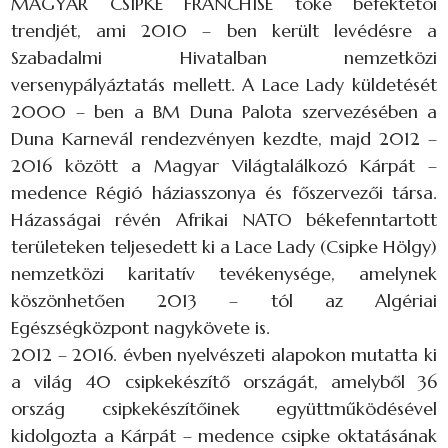
MAGYAR CSIPKE FRANCHISE tőke befektetői
trendjét, ami 2010 – ben került levédésre a
Szabadalmi Hivatalban nemzetközi
versenypályáztatás mellett. A Lace Lady küldetését
2000 – ben a BM Duna Palota szervezésében a
Duna Karnevál rendezvényen kezdte, majd 2012 –
2016 között a Magyar Világtalálkozó Kárpát –
medence Régió háziasszonya és főszervezői társa.
Házasságai révén Afrikai NATO békefenntartott
területeken teljesedett ki a Lace Lady (Csipke Hölgy)
nemzetközi karitatív tevékenysége, amelynek
köszönhetően 2013 – tól az Algériai
Egészségközpont nagykövete is.
2012 – 2016. évben nyelvészeti alapokon mutatta ki
a világ 40 csipkekészítő országát, amelyből 36
ország csipkekészítőinek együttműködésével
kidolgozta a Kárpát – medence csipke oktatásának