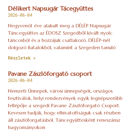
Délikert Napsugár Tácegyüttes
2026-06-04
Negyvenöt éve alakult meg a DÉLÉP Napsugár
Táncegyüttes az ÉDOSZ Szegedből kivált nyolc
táncosból és a hozzájuk csatlakozó, DÉLÉP-nél
dolgozó fiatalokból, valamint a Szegeden tanuló
Részletek »
Pavane Zászlóforgató csoport
2026-06-04
Nemzeti Ünnepek, városi ünnepségek, országos
fesztiválok, helyi rendezvények egyik legnépszerűbb
fellépője a szegedi Pavane Zászlóforgató Csoport.
Kevesen tudják, hogy elhivatottságuk csak részben
áll zászlóforgatásból. Táncegyüttesként reneszánsz
hagyományokon