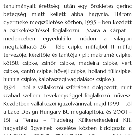
tanulmányait érettségi után egy örökletes gerinc
betegség miatt kellett abba hagynia. Három
gyermeke megszületése közben, 1995 – ben kezdett
a csipkekészítéssel foglalkozni. Mára a Kárpát –
medencében egyedülálló módon a világon
megtalálható 26 – féle csipke műfajból 11 műfaj
tervezője, készítője és tanítója ( pl.: makramé csipke,
kötött csipke, zsinór csipke, madeira csipke, vert
csipke, cantú csipke, höveji csipke, holland tüllcsipke,
hunnia csipke, kalotaszegi vagdalásos csipke ).
1994 – től a vállalkozói szférában dolgozott, mint
szabad szellemi tevékenységgel foglalkozó művész.
Kezdetben vállalkozói igazolvánnyal, majd 1999 – től
a Lace Design Hungary Bt. megalapítója, és 2001 –
től a Tenna – Tradeing Külkereskedelmi Kft.
hagyatéki ügyeinek kezelése közben kidolgozta a