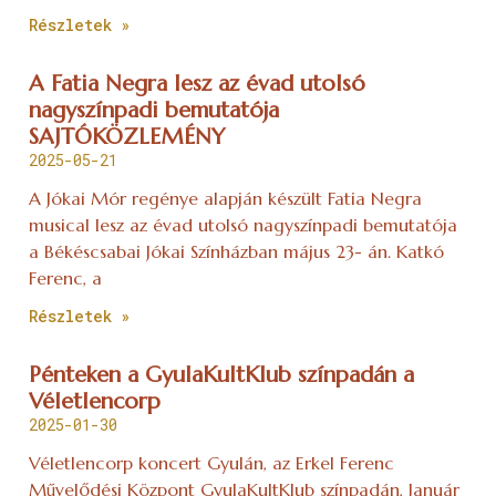
Részletek »
A Fatia Negra lesz az évad utolsó
nagyszínpadi bemutatója
SAJTÓKÖZLEMÉNY
2025-05-21
A Jókai Mór regénye alapján készült Fatia Negra
musical lesz az évad utolsó nagyszínpadi bemutatója
a Békéscsabai Jókai Színházban május 23- án. Katkó
Ferenc, a
Részletek »
Pénteken a GyulaKultKlub színpadán a
Véletlencorp
2025-01-30
Véletlencorp koncert Gyulán, az Erkel Ferenc
Művelődési Központ GyulaKultKlub színpadán, Január