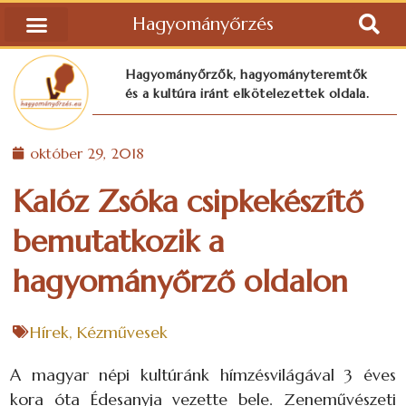
Hagyományőrzés
Hagyományőrzők, hagyományteremtők
és a kultúra iránt elkötelezettek oldala.
október 29, 2018
Kalóz Zsóka csipkekészítő
bemutatkozik a
hagyományőrző oldalon
Hírek
,
Kézművesek
A magyar népi kultúránk hímzésvilágával 3 éves
kora óta Édesanyja vezette bele. Zeneművészeti