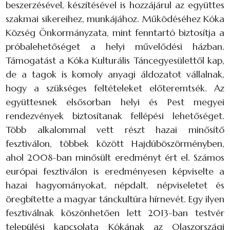
beszerzésével, készítésével is hozzájárul az együttes
szakmai sikereihez, munkájához. Működéséhez Kóka
Község Önkormányzata, mint fenntartó biztosítja a
próbalehetőséget a helyi művelődési házban.
Támogatást a Kóka Kulturális Táncegyesülettől kap,
de a tagok is komoly anyagi áldozatot vállalnak,
hogy a szükséges feltételeket előteremtsék. Az
együttesnek elsősorban helyi és Pest megyei
rendezvények biztosítanak fellépési lehetőséget.
Több alkalommal vett részt hazai minősítő
fesztiválon, többek között Hajdúböszörményben,
ahol 2008-ban minősült eredményt ért el. Számos
európai fesztiválon is eredményesen képviselte a
hazai hagyományokat, népdalt, népviseletet és
öregbítette a magyar tánckultúra hírnevét. Egy ilyen
fesztiválnak köszönhetően lett 2013-ban testvér
települési kapcsolata Kókának az Olaszországi