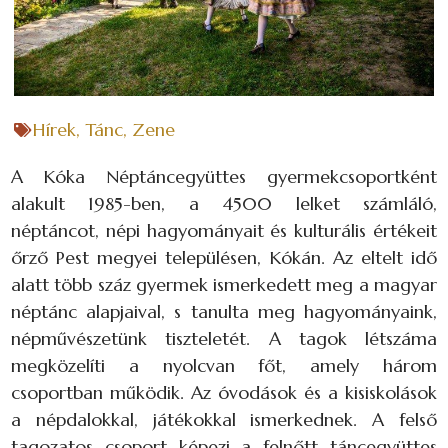
Hírek
,
Tánc
,
Zene
A Kóka Néptáncegyüttes gyermekcsoportként
alakult 1985-ben, a 4500 lelket számláló,
néptáncot, népi hagyományait és kulturális értékeit
őrző Pest megyei településen, Kókán. Az eltelt idő
alatt több száz gyermek ismerkedett meg a magyar
néptánc alapjaival, s tanulta meg hagyományaink,
népművészetünk tiszteletét. A tagok létszáma
megközelíti a nyolcvan főt, amely három
csoportban működik. Az óvodások és a kisiskolások
a népdalokkal, játékokkal ismerkednek. A felső
tagozatos csoport képezi a felnőtt táncegyüttes