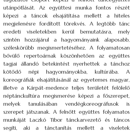
utánpótlását. Az együttesi munka fontos részét
képezi a táncok elsajátítása mellett a hiteles
megjelenésre fordított törekvés. A legtöbb tánc
eredeti viseletekben kerül bemutatásra, mely
szintén hozzájárul a hagyományaink alaposabb,
széleskörűbb megismertetéséhez. A folyamatosan
bővülő repertoárnak köszönhetően az együttes
tagjai állandó betekintést nyerhettek a tánchoz
kötődő népi hagyományokba, kultúrába. A
koreográfiák elsajátításánál az egyetemes magyar,
illetve a Kárpát-medence teljes területét felölelő
néptánckultúra megismerése képezi a főszerepet,
melyek tanulásában vendégkoreográfusok is
szerepet játszanak. A felnőtt együttes folyamatos
munkáját Laczkó Tibor tánckarvezető és táncos
segíti, aki a tánctanítás mellett a viseletek