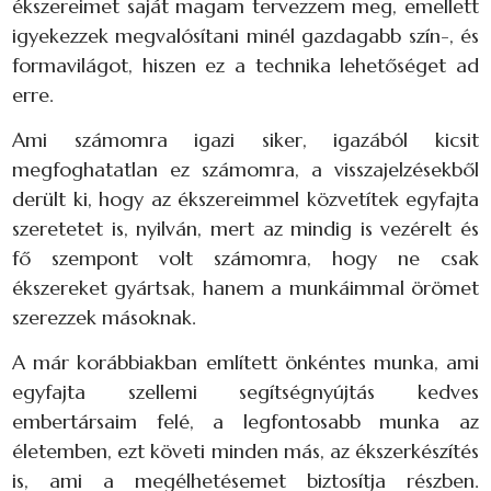
ékszereimet saját magam tervezzem meg, emellett
igyekezzek megvalósítani minél gazdagabb szín-, és
formavilágot, hiszen ez a technika lehetőséget ad
erre.
Ami számomra igazi siker, igazából kicsit
megfoghatatlan ez számomra, a visszajelzésekből
derült ki, hogy az ékszereimmel közvetítek egyfajta
szeretetet is, nyilván, mert az mindig is vezérelt és
fő szempont volt számomra, hogy ne csak
ékszereket gyártsak, hanem a munkáimmal örömet
szerezzek másoknak.
A már korábbiakban említett önkéntes munka, ami
egyfajta szellemi segítségnyújtás kedves
embertársaim felé, a legfontosabb munka az
életemben, ezt követi minden más, az ékszerkészítés
is, ami a megélhetésemet biztosítja részben.