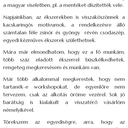
a magyar viseletben, pl. a mentéket díszítették vele.
Napjainkban, az ékszerekben is visszaköszönnek a
kacskaringós motívumok, a rendelkezésre álló
számtalan féle zsinór és gyöngy révén csodaszép,
egyedi kézműves ékszerek születhetnek.
Mára már elmondhatom, hogy ez a fő munkám,
több száz eladott ékszerrel büszkélkedhetek,
rengeteg megkeresésem és munkám van.
Már több alkalommal megkerestek, hogy nem
tartanék-e workshopokat, de egyenlőre nem
tervezem, csak az alkotás öröme vezérel. Sok jó
barátság is kialakult a visszatérő vásárlóm
némelyikével.
Törekszem az egyediségre, arra, hogy az