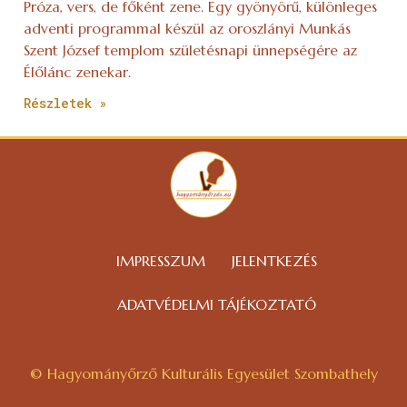
Próza, vers, de főként zene. Egy gyönyörű, különleges
adventi programmal készül az oroszlányi Munkás
Szent József templom születésnapi ünnepségére az
Élőlánc zenekar.
Részletek »
IMPRESSZUM
JELENTKEZÉS
ADATVÉDELMI TÁJÉKOZTATÓ
© Hagyományőrző Kulturális Egyesület Szombathely