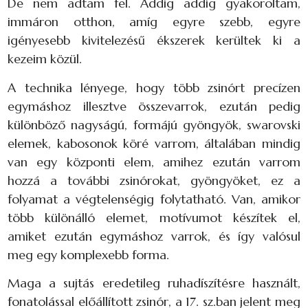
De nem adtam fel. Addig addig gyakoroltam,
immáron otthon, amíg egyre szebb, egyre
igényesebb kivitelezésű ékszerek kerültek ki a
kezeim közül.
A technika lényege, hogy több zsinórt precízen
egymáshoz illesztve összevarrok, ezután pedig
különböző nagyságú, formájú gyöngyök, swarovski
elemek, kabosonok köré varrom, általában mindig
van egy központi elem, amihez ezután varrom
hozzá a további zsinórokat, gyöngyöket, ez a
folyamat a végtelenségig folytatható. Van, amikor
több különálló elemet, motívumot készítek el,
amiket ezután egymáshoz varrok, és így valósul
meg egy komplexebb forma.
Maga a sujtás eredetileg ruhadíszítésre használt,
fonatolással előállított zsinór, a 17. sz.ban jelent meg