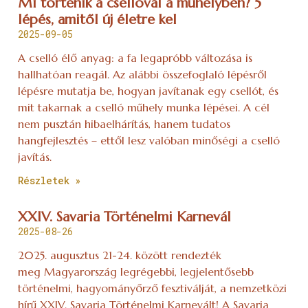
Mi történik a csellóval a műhelyben? 5
lépés, amitől új életre kel
2025-09-05
A cselló élő anyag: a fa legapróbb változása is
hallhatóan reagál. Az alábbi összefoglaló lépésről
lépésre mutatja be, hogyan javítanak egy csellót, és
mit takarnak a cselló műhely munka lépései. A cél
nem pusztán hibaelhárítás, hanem tudatos
hangfejlesztés – ettől lesz valóban minőségi a cselló
javítás.
Részletek »
XXIV. Savaria Történelmi Karnevál
2025-08-26
2025. augusztus 21-24. között rendezték
meg Magyarország legrégebbi, legjelentősebb
történelmi, hagyományőrző fesztiválját, a nemzetközi
hírű XXIV. Savaria Történelmi Karnevált! A Savaria