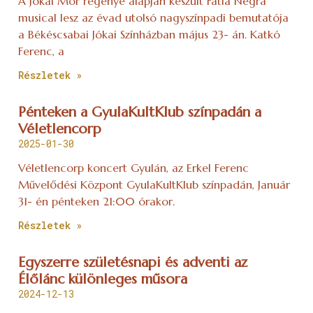
A Jókai Mór regénye alapján készült Fatia Negra
musical lesz az évad utolsó nagyszínpadi bemutatója
a Békéscsabai Jókai Színházban május 23- án. Katkó
Ferenc, a
Részletek »
Pénteken a GyulaKultKlub színpadán a
Véletlencorp
2025-01-30
Véletlencorp koncert Gyulán, az Erkel Ferenc
Művelődési Központ GyulaKultKlub színpadán, Január
31- én pénteken 21:00 órakor.
Részletek »
Egyszerre születésnapi és adventi az
Élőlánc különleges műsora
2024-12-13