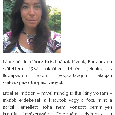
Láncziné dr. Göncz Krisztinának hívnak, Budapesten
születtem 1982. október 14.-én, jelenleg is
Budapesten lakom. Végzettségem alapján
szakvizsgázott jogász vagyok.
Érdekes módon – mivel mindig is fiús lány voltam –
inkább érdekeltek a kisautók vagy a foci, mint a
Barbik, emellett soha nem vonzott semmilyen
kreatív tevékenység. Édesapám elvégezte a