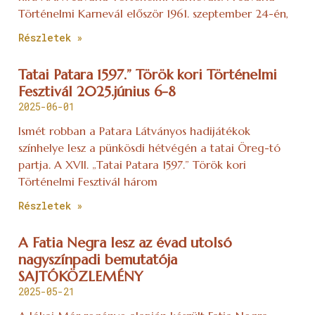
Történelmi Karnevál először 1961. szeptember 24-én,
Részletek »
Tatai Patara 1597.” Török kori Történelmi
Fesztivál 2025.június 6-8
2025-06-01
Ismét robban a Patara Látványos hadijátékok
színhelye lesz a pünkösdi hétvégén a tatai Öreg-tó
partja. A XVII. „Tatai Patara 1597.” Török kori
Történelmi Fesztivál három
Részletek »
A Fatia Negra lesz az évad utolsó
nagyszínpadi bemutatója
SAJTÓKÖZLEMÉNY
2025-05-21