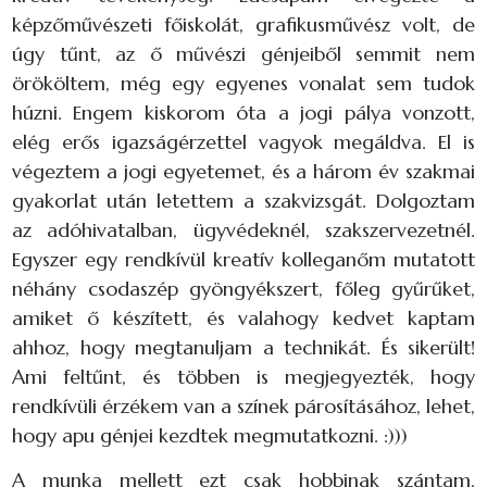
képzőművészeti főiskolát, grafikusművész volt, de
úgy tűnt, az ő művészi génjeiből semmit nem
örököltem, még egy egyenes vonalat sem tudok
húzni. Engem kiskorom óta a jogi pálya vonzott,
elég erős igazságérzettel vagyok megáldva. El is
végeztem a jogi egyetemet, és a három év szakmai
gyakorlat után letettem a szakvizsgát. Dolgoztam
az adóhivatalban, ügyvédeknél, szakszervezetnél.
Egyszer egy rendkívül kreatív kolleganőm mutatott
néhány csodaszép gyöngyékszert, főleg gyűrűket,
amiket ő készített, és valahogy kedvet kaptam
ahhoz, hogy megtanuljam a technikát. És sikerült!
Ami feltűnt, és többen is megjegyezték, hogy
rendkívüli érzékem van a színek párosításához, lehet,
hogy apu génjei kezdtek megmutatkozni. :)))
A munka mellett ezt csak hobbinak szántam,