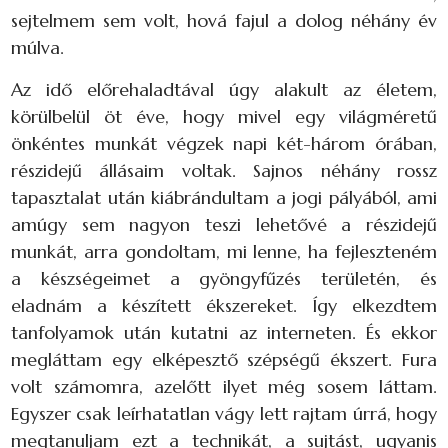
sejtelmem sem volt, hová fajul a dolog néhány év
múlva.
Az idő előrehaladtával úgy alakult az életem,
körülbelül öt éve, hogy mivel egy világméretű
önkéntes munkát végzek napi két-három órában,
részidejű állásaim voltak. Sajnos néhány rossz
tapasztalat után kiábrándultam a jogi pályából, ami
amúgy sem nagyon teszi lehetővé a részidejű
munkát, arra gondoltam, mi lenne, ha fejleszteném
a készségeimet a gyöngyfűzés területén, és
eladnám a készített ékszereket. Így elkezdtem
tanfolyamok után kutatni az interneten. És ekkor
megláttam egy elképesztő szépségű ékszert. Fura
volt számomra, azelőtt ilyet még sosem láttam.
Egyszer csak leírhatatlan vágy lett rajtam úrrá, hogy
megtanuljam ezt a technikát, a sujtást, ugyanis