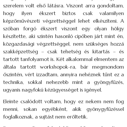
szerelem volt első látásra. Viszont arra gondoltam,
hogy ilyen ékszert biztos csak valamilyen
képzőművészeti végzettséggel lehet elkészíteni. A
szóban forgó ékszert viszont egy olyan hölgy
készítette, aki szintén hasonló cipőben járt mint én,
közgazdasági végzettséggel, nem szükséges hozzá
szakképzettség – csak tehetség és kitartás – és
tartott tanfolyamot is. Két alkalommal elmentem az
általa tartott workshopok-ra, bár megmondom
őszintén, vért izzadtam, annyira nehéznek tűnt ez a
technika, sokkal nehezebb mint a gyöngyfűzés,
ugyanis nagyfokú kézügyességet is igényel.
Eleinte csalódott voltam, hogy ez nekem nem fog
menni, sokan egyébként, akik gyönygyfűzéssel
foglalkoznak, a sujtást nem erőltetik.