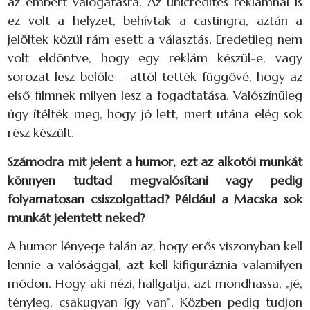
az embert válogatásra. Az unicredites reklámnál is
ez volt a helyzet, behívtak a castingra, aztán a
jelöltek közül rám esett a választás. Eredetileg nem
volt eldöntve, hogy egy reklám készül-e, vagy
sorozat lesz belőle – attól tették függővé, hogy az
első filmnek milyen lesz a fogadtatása. Valószínűleg
úgy ítélték meg, hogy jó lett, mert utána elég sok
rész készült.
Számodra mit jelent a humor, ezt az alkotói munkát
könnyen tudtad megvalósítani vagy pedig
folyamatosan csiszolgattad? Például a Macska sok
munkát jelentett neked?
A humor lényege talán az, hogy erős viszonyban kell
lennie a valósággal, azt kell kifiguráznia valamilyen
módon. Hogy aki nézi, hallgatja, azt mondhassa, „jé,
tényleg, csakugyan így van”. Közben pedig tudjon