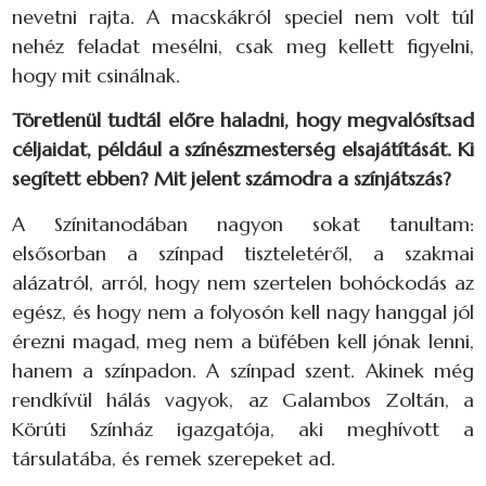
nevetni rajta. A macskákról speciel nem volt túl
nehéz feladat mesélni, csak meg kellett figyelni,
hogy mit csinálnak.
Töretlenül tudtál előre haladni, hogy megvalósítsad
céljaidat, például a színészmesterség elsajátítását. Ki
segített ebben? Mit jelent számodra a színjátszás?
A Színitanodában nagyon sokat tanultam:
elsősorban a színpad tiszteletéről, a szakmai
alázatról, arról, hogy nem szertelen bohóckodás az
egész, és hogy nem a folyosón kell nagy hanggal jól
érezni magad, meg nem a büfében kell jónak lenni,
hanem a színpadon. A színpad szent. Akinek még
rendkívül hálás vagyok, az Galambos Zoltán, a
Körúti Színház igazgatója, aki meghívott a
társulatába, és remek szerepeket ad.