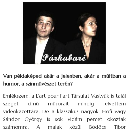
Van példaképed akár a jelenben, akár a múltban a
humor, a színművészet terén?
Emlékszem, a L’art pour l’art Társulat Vastyúk is talál
szeget című műsorait mindig felvettem
videokazettára. De a klasszikus nagyok, Hofi vagy
Sándor György is sok vidám percet okoztak
számomra. A maiak közül Bödőcs Tibor