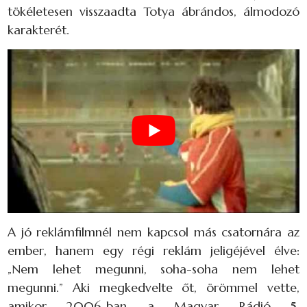
tökéletesen visszaadta Totya ábrándos, álmodozó
karakterét.
A jó reklámfilmnél nem kapcsol más csatornára az
ember, hanem egy régi reklám jeligéjével élve:
„Nem lehet megunni, soha-soha nem lehet
megunni.” Aki megkedvelte őt, örömmel vette,
amikor 2006-ban a Magyar Rádió 5.