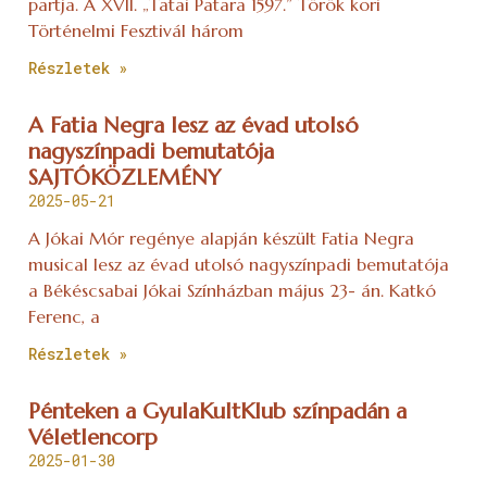
partja. A XVII. „Tatai Patara 1597.” Török kori
Történelmi Fesztivál három
Részletek »
A Fatia Negra lesz az évad utolsó
nagyszínpadi bemutatója
SAJTÓKÖZLEMÉNY
2025-05-21
A Jókai Mór regénye alapján készült Fatia Negra
musical lesz az évad utolsó nagyszínpadi bemutatója
a Békéscsabai Jókai Színházban május 23- án. Katkó
Ferenc, a
Részletek »
Pénteken a GyulaKultKlub színpadán a
Véletlencorp
2025-01-30