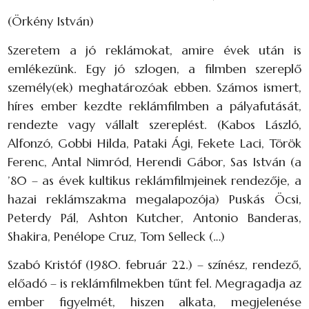
(Örkény István)
Szeretem a jó reklámokat, amire évek után is
emlékezünk. Egy jó szlogen, a filmben szereplő
személy(ek) meghatározóak ebben. Számos ismert,
híres ember kezdte reklámfilmben a pályafutását,
rendezte vagy vállalt szereplést. (Kabos László,
Alfonzó, Gobbi Hilda, Pataki Ági, Fekete Laci, Török
Ferenc, Antal Nimród, Herendi Gábor, Sas István (a
’80 – as évek kultikus reklámfilmjeinek rendezője, a
hazai reklámszakma megalapozója) Puskás Öcsi,
Peterdy Pál, Ashton Kutcher, Antonio Banderas,
Shakira, Penélope Cruz, Tom Selleck (…)
Szabó Kristóf (1980. február 22.) – színész, rendező,
előadó – is reklámfilmekben tűnt fel. Megragadja az
ember figyelmét, hiszen alkata, megjelenése