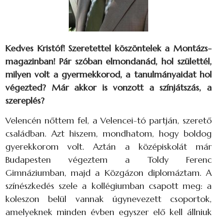
Kedves Kristóf! Szeretettel köszöntelek a Montázs-
magazinban! Pár szóban elmondanád, hol születtél,
milyen volt a gyermekkorod, a tanulmányaidat hol
végezted? Már akkor is vonzott a színjátszás, a
szereplés?
Velencén nőttem fel, a Velencei-tó partján, szerető
családban. Azt hiszem, mondhatom, hogy boldog
gyerekkorom volt. Aztán a középiskolát már
Budapesten végeztem a Toldy Ferenc
Gimnáziumban, majd a Közgázon diplomáztam. A
színészkedés szele a kollégiumban csapott meg: a
koleszon belül vannak úgynevezett csoportok,
amelyeknek minden évben egyszer elő kell állniuk