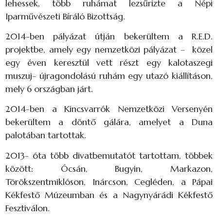
lehessek, több ruhámat lezsűrizte a Népi
Iparművészeti Bíráló Bizottság.
2014-ben pályázat útján bekerültem a R.E.D.
projektbe, amely egy nemzetközi pályázat – közel
egy éven keresztül vett részt egy kalotaszegi
muszuj- újragondolású ruhám egy utazó kiállításon,
mely 6 országban járt.
2014-ben a Kincsvarrók Nemzetközi Versenyén
bekerültem a döntő gálára, amelyet a Duna
palotában tartottak.
2013- óta több divatbemutatót tartottam, többek
között: Ócsán, Bugyin, Markazon,
Törökszentmiklóson, Inárcson, Cegléden, a Pápai
Kékfestő Múzeumban és a Nagynyárádi Kékfestő
Fesztiválon.