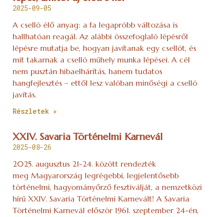
2025-09-05
A cselló élő anyag: a fa legapróbb változása is
hallhatóan reagál. Az alábbi összefoglaló lépésről
lépésre mutatja be, hogyan javítanak egy csellót, és
mit takarnak a cselló műhely munka lépései. A cél
nem pusztán hibaelhárítás, hanem tudatos
hangfejlesztés – ettől lesz valóban minőségi a cselló
javítás.
Részletek »
XXIV. Savaria Történelmi Karnevál
2025-08-26
2025. augusztus 21-24. között rendezték
meg Magyarország legrégebbi, legjelentősebb
történelmi, hagyományőrző fesztiválját, a nemzetközi
hírű XXIV. Savaria Történelmi Karnevált! A Savaria
Történelmi Karnevál először 1961. szeptember 24-én,