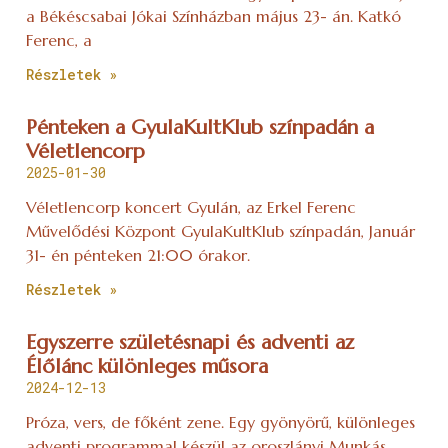
a Békéscsabai Jókai Színházban május 23- án. Katkó
Ferenc, a
Részletek »
Pénteken a GyulaKultKlub színpadán a
Véletlencorp
2025-01-30
Véletlencorp koncert Gyulán, az Erkel Ferenc
Művelődési Központ GyulaKultKlub színpadán, Január
31- én pénteken 21:00 órakor.
Részletek »
Egyszerre születésnapi és adventi az
Élőlánc különleges műsora
2024-12-13
Próza, vers, de főként zene. Egy gyönyörű, különleges
adventi programmal készül az oroszlányi Munkás