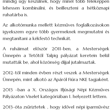
mindig úgy készülnek, hogy minél több féleképpen
lehessen kombinálni, és beilleszteni a hétköznapi
ruhatárba is.
Az alkotómunka mellett kézműves foglalkozásokon
igyekszem egyre több gyermeknek megmutatni és
megtanítani a kékfestő technikát.
A ruháimat először 2011-ben, a Mesterségek
Ünnepén a Tetőtől Talpig pályázat keretein belül
mutatták be, ahol közönség díjjal jutalmaztak.
2012-től minden évben részt veszek a Mesterségek
Ünnepén, mint alkotó az Apáról Fiúra NKE tagjaként.
2013 –ban a X. Országos Ifjúsági Népi Kézműves
Pályázaton Viselet kategóriában 1. helyezett lettem.
2013-óta zsűriztetek , hogy idővel népi iparművész