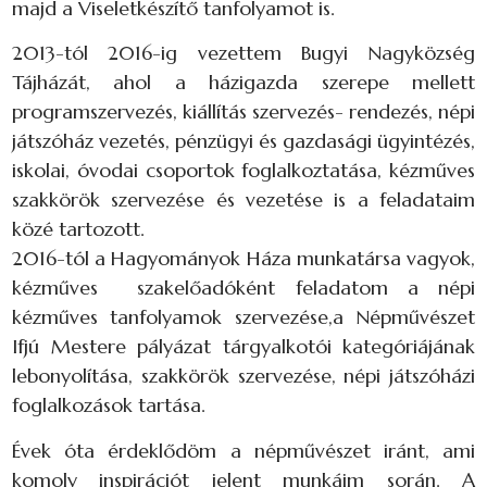
majd a Viseletkészítő tanfolyamot is.
2013-tól 2016-ig vezettem Bugyi Nagyközség
Tájházát, ahol a házigazda szerepe mellett
programszervezés, kiállítás szervezés- rendezés, népi
játszóház vezetés, pénzügyi és gazdasági ügyintézés,
iskolai, óvodai csoportok foglalkoztatása, kézműves
szakkörök szervezése és vezetése is a feladataim
közé tartozott.
2016-tól a Hagyományok Háza munkatársa vagyok,
kézműves szakelőadóként feladatom a népi
kézműves tanfolyamok szervezése,a Népművészet
Ifjú Mestere pályázat tárgyalkotói kategóriájának
lebonyolítása, szakkörök szervezése, népi játszóházi
foglalkozások tartása.
Évek óta érdeklődöm a népművészet iránt, ami
komoly inspirációt jelent munkáim során. A