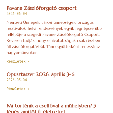
Pavane Zászlóforgató csoport
2026-06-04
Nemzeti Ünnepek, városi ünnepségek, országos
fesztiválok, helyi rendezvények egyik legnépszerűbb
fellépője a szegedi Pavane Zászlóforgató Csoport.
Kevesen tudják, hogy elhivatottságuk csak részben
áll zászlóforgatásból. Táncegyüttesként reneszánsz
hagyományokon
Részletek »
Ópusztaszer 2026. április 3-6
2026-05-04
Részletek »
Mi történik a csellóval a műhelyben? 5
lépés, amitől új életre kel