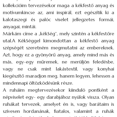
kollekcióim tervezésekor maga a kékfestő anyag és
motívumkincse az, ami inspirál, ezt egészítik ki a
kalotaszegi és palóc viselet jellegzetes formái,
anyagai, mintái.
Márkám címe a „kékSég”, mely szintén a kékfestőre
utal.A KékSéggel kimondottan a kékfestő anyag
szépségét szeretném megmutatni az embereknek.
Azt, hogy ez a gyönyörű anyag, amely mind más és
más, egy-egy műremek, ne merüljön feledésbe,
vagy ne csak mint lakástextil, vagy konyhai
kiegészítő maradjon meg, hanem legyen, lehessen a
mindennapi öltözködésünk része.
A ruháim megtervezésekor kiinduló pontként a
népviselet egy- egy darabjához nyúlok vissza. Olyan
ruhákat tervezek, amelyet én is, vagy barátaim is
szívesen hordanának, fiatalos, valamint a ruhák