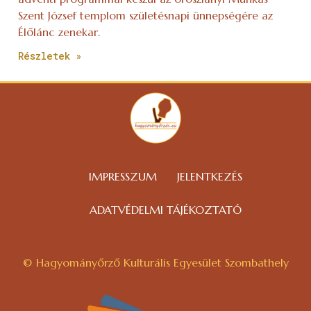
Szent József templom születésnapi ünnepségére az
Élőlánc zenekar.
Részletek »
IMPRESSZUM
JELENTKEZÉS
ADATVÉDELMI TÁJÉKOZTATÓ
© Hagyományőrző Kulturális Egyesület Szombathely