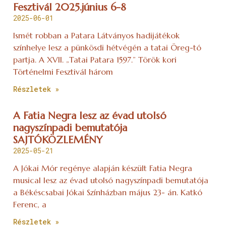
Fesztivál 2025.június 6-8
2025-06-01
Ismét robban a Patara Látványos hadijátékok
színhelye lesz a pünkösdi hétvégén a tatai Öreg-tó
partja. A XVII. „Tatai Patara 1597.” Török kori
Történelmi Fesztivál három
Részletek »
A Fatia Negra lesz az évad utolsó
nagyszínpadi bemutatója
SAJTÓKÖZLEMÉNY
2025-05-21
A Jókai Mór regénye alapján készült Fatia Negra
musical lesz az évad utolsó nagyszínpadi bemutatója
a Békéscsabai Jókai Színházban május 23- án. Katkó
Ferenc, a
Részletek »