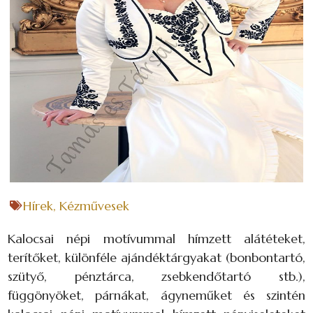
Hírek
,
Kézművesek
Kalocsai népi motívummal hímzett alátéteket,
terítőket, különféle ajándéktárgyakat (bonbontartó,
szütyő, pénztárca, zsebkendőtartó stb.),
függönyöket, párnákat, ágyneműket és szintén