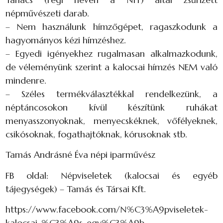
népművészeti darab.
– Nem használunk hímzőgépet, ragaszkodunk a
hagyományos kézi hímzéshez.
– Egyedi igényekhez rugalmasan alkalmazkodunk,
de véleményünk szerint a kalocsai hímzés NEM való
mindenre.
– Széles termékválasztékkal rendelkezünk, a
néptáncosokon kívül készítünk ruhákat
menyasszonyoknak, menyecskéknek, vőfélyeknek,
csikósoknak, fogathajtóknak, kórusoknak stb.
Tamás Andrásné Éva népi iparművész
FB oldal: Népviseletek (kalocsai és egyéb
tájegységek) – Tamás és Társai Kft.
https://www.facebook.com/N%C3%A9pviseletek-
kalocsai-%C3%A9s-egy%C3%A9b-