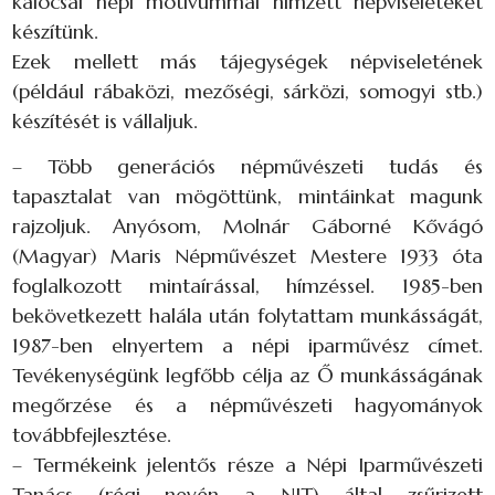
kalocsai népi motívummal hímzett népviseleteket
készítünk.
Ezek mellett más tájegységek népviseletének
(például rábaközi, mezőségi, sárközi, somogyi stb.)
készítését is vállaljuk.
– Több generációs népművészeti tudás és
tapasztalat van mögöttünk, mintáinkat magunk
rajzoljuk. Anyósom, Molnár Gáborné Kővágó
(Magyar) Maris Népművészet Mestere 1933 óta
foglalkozott mintaírással, hímzéssel. 1985-ben
bekövetkezett halála után folytattam munkásságát,
1987-ben elnyertem a népi iparművész címet.
Tevékenységünk legfőbb célja az Ő munkásságának
megőrzése és a népművészeti hagyományok
továbbfejlesztése.
– Termékeink jelentős része a Népi Iparművészeti
Tanács (régi nevén a NIT) által zsűrizett