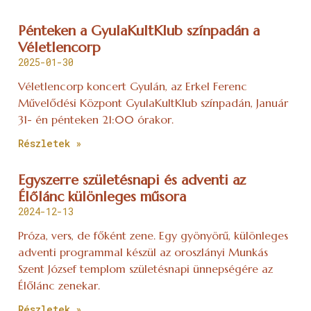
Pénteken a GyulaKultKlub színpadán a
Véletlencorp
2025-01-30
Véletlencorp koncert Gyulán, az Erkel Ferenc
Művelődési Központ GyulaKultKlub színpadán, Január
31- én pénteken 21:00 órakor.
Részletek »
Egyszerre születésnapi és adventi az
Élőlánc különleges műsora
2024-12-13
Próza, vers, de főként zene. Egy gyönyörű, különleges
adventi programmal készül az oroszlányi Munkás
Szent József templom születésnapi ünnepségére az
Élőlánc zenekar.
Részletek »