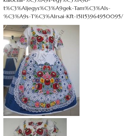
t%C3%A1jegys%C3%A9gek-Tam%C3%A1s-
%C3%A9s-T%C3%A1rsai-Kft-151153964950095/