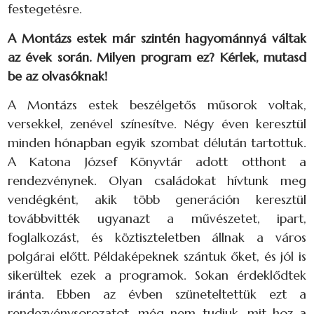
festegetésre.
A Montázs estek már szintén hagyománnyá váltak
az évek során. Milyen program ez? Kérlek, mutasd
be az olvasóknak!
A Montázs estek beszélgetős műsorok voltak,
versekkel, zenével színesítve. Négy éven keresztül
minden hónapban egyik szombat délután tartottuk.
A Katona József Könyvtár adott otthont a
rendezvénynek. Olyan családokat hívtunk meg
vendégként, akik több generáción keresztül
továbbvitték ugyanazt a művészetet, ipart,
foglalkozást, és köztiszteletben állnak a város
polgárai előtt. Példaképeknek szántuk őket, és jól is
sikerültek ezek a programok. Sokan érdeklődtek
iránta. Ebben az évben szüneteltettük ezt a
rendezvénysorozatot, még nem tudjuk, mit hoz a