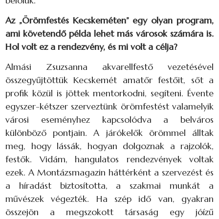
belőlük.
Az „Örömfestés Kecskeméten” egy olyan program,
ami követendő példa lehet más városok számára is.
Hol volt ez a rendezvény, és mi volt a célja?
Almási Zsuzsanna akvarellfestő vezetésével
összegyűjtöttük Kecskemét amatőr festőit, sőt a
profik közül is jöttek mentorkodni, segíteni. Évente
egyszer-kétszer szerveztünk örömfestést valamelyik
városi eseményhez kapcsolódva a belváros
különböző pontjain. A járókelők örömmel álltak
meg, hogy lássák, hogyan dolgoznak a rajzolók,
festők. Vidám, hangulatos rendezvények voltak
ezek. A Montázsmagazin háttérként a szervezést és
a híradást biztosította, a szakmai munkát a
művészek végezték. Ha szép idő van, gyakran
összejön a megszokott társaság egy jóízű