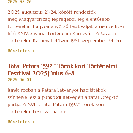
2025-08-26
2025. augusztus 21-24. között rendezték
meg Magyarország legrégebbi, legjelentősebb
történelmi, hagyományőrző fesztiválját, a nemzetközi
hírű XXIV. Savaria Történelmi Karnevált! A Savaria
Történelmi Karnevál először 1961. szeptember 24-én,
Részletek »
Tatai Patara 1597.” Török kori Történelmi
Fesztivál 2025.június 6-8
2025-06-01
Ismét robban a Patara Látványos hadijátékok
színhelye lesz a pünkösdi hétvégén a tatai Öreg-tó
partja. A XVII. „Tatai Patara 1597.” Török kori
Történelmi Fesztivál három
Részletek »