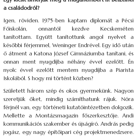
a családodról?
Igen, röviden. 1975-ben kaptam diplomát a Pécsi
Főiskolán, onnantól kezdve Kecskeméten
tanítottam. Együtt tanítottunk angol nyelvet a
későbbi férjemmel, Weninger Endrével. Egy idő után
ő átment a Katona József Gimnáziumba tanítani, és
onnan ment nyugdíjba néhány évvel ezelőtt. Én
nyolc évvel ezelőtt mentem nyugdíjba a Piarista
Iskolából. S hogy mi történt közben?
Született három szép és okos gyermekünk. Nagyon
szeretjük őket, mindig számíthatunk rájuk. Nóra
férjnél van, egy történeti kutatóintézetben dolgozik.
Mellette a Montázsmagazin főszerkesztője. Andi
kommunikációs szakember és újságíró. András pedig
jogász, egy nagy építőipari cég projektmenedzsere.