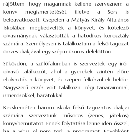
rájöttem, hogy magamnak kellene szerveznem a
könyv megismertetését, illetve a Sors is
beleavatkozott. Csepelen a Mátyás Király Általános
Iskolában megkedvelték a könyvet, és kötelező
olvasmánynak választották a hatodikos korosztály
számára. Személyesen is találkoztam a felső tagozat
összes diákjával egy szép műsoros délelőttön.
Sükösdön, a szülőfalumban is szerveztek egy író-
olvasó találkozót, ahol a gyerekek szintén előre
elolvasták a könyvet, és szépen felkészültek belőle.
Nagyszerű érzés volt találkozni régi tanáraimmal,
ismerősökkel, barátokkal.
Kecskeméten három iskola felső tagozatos diákjai
számára szerveztünk műsoros (zenés, játékos)
könyvbemutatót. Ennek folytatása lenne idén ősszel,
ha a vírus el nem törli a programot. Egyébként