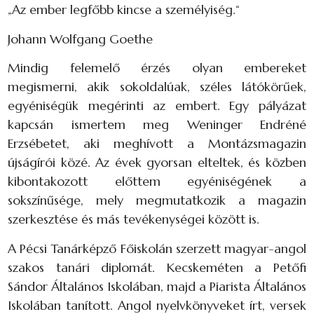
„Az ember legfőbb kincse a személyiség.“
Johann Wolfgang Goethe
Mindig felemelő érzés olyan embereket
megismerni, akik sokoldalúak, széles látókörűek,
egyéniségük megérinti az embert. Egy pályázat
kapcsán ismertem meg Weninger Endréné
Erzsébetet, aki meghívott a Montázsmagazin
újságírói közé. Az évek gyorsan elteltek, és közben
kibontakozott előttem egyéniségének a
sokszínűsége, mely megmutatkozik a magazin
szerkesztése és más tevékenységei között is.
A Pécsi Tanárképző Főiskolán szerzett magyar-angol
szakos tanári diplomát. Kecskeméten a Petőfi
Sándor Általános Iskolában, majd a Piarista Általános
Iskolában tanított. Angol nyelvkönyveket írt, versek