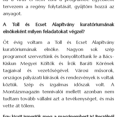
tervezem a regény folytatását, gyűjtöm hozzá az
anyagot.
A Toll és Ecset Alapítvány kuratóriumának
elnökeként milyen feladatokat végzel?
Öt évig voltam a Toll és Ecset Alapítvány
kuratóriumának elnöke. Nagyon sok szép
programot szerveztünk és bonyolítottunk le a Bács-
Kiskun Megyei Költők és Írók Baráti Körének
tagjaival és vezetőségével. Városi műsorok,
országos pályázati kiírások és rendezvények is voltak
köztük. Szép és izgalmas időszak volt. A
Montázsmagazin tennivalói mellett azonban nem
tudtam tovább vállalni azt a tevékenységet, és más
vette át tőlem.
Egy kicsit ismerjük meg a magánembert is! Beszélnél