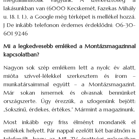
lakásunkban van (6000 Kecskemét, Fazekas Mihály
u. 18. I. 1.), a Google még térképet is mellékel hozzá.
J De inkább telefonon érdemes érdeklődni: 06-30-
601 9246
Mi a legkedvesebb emléked a Montázsmagazinnal
kapcsolatban?
Nagyon sok szép emlékem lett a nyolc év alatt,
mióta szívvel-lélekkel szerkesztem és írom –
munkatársaimmal együtt – a Montázsmagazint.
Már sokan ismernek és olvasnak bennünket
országszerte. Úgy érezzük, a szlogenünk bejött:
„Sokszínű, érdekes, értékes.” Mármint a magazinunk.
Most inkább egy friss élményt mondanék el
emlékek helyett. Pár nappal ezelőtt két barátnőm is
telefonált, hogy az M5 TV érettségi műsorában