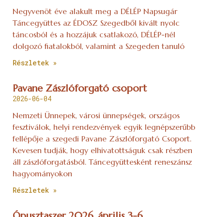
Negyvenöt éve alakult meg a DÉLÉP Napsugár
Táncegyüttes az ÉDOSZ Szegedből kivált nyolc
táncosból és a hozzájuk csatlakozó, DÉLÉP-nél
dolgozó fiatalokból, valamint a Szegeden tanuló
Részletek »
Pavane Zászlóforgató csoport
2026-06-04
Nemzeti Ünnepek, városi ünnepségek, országos
fesztiválok, helyi rendezvények egyik legnépszerűbb
fellépője a szegedi Pavane Zászlóforgató Csoport.
Kevesen tudják, hogy elhivatottságuk csak részben
áll zászlóforgatásból. Táncegyüttesként reneszánsz
hagyományokon
Részletek »
Ópusztaszer 2026. április 3-6