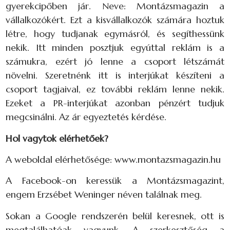
gyerekcipőben jár. Neve: Montázsmagazin a
vállalkozókért. Ezt a kisvállalkozók számára hoztuk
létre, hogy tudjanak egymásról, és segíthessünk
nekik. Itt minden posztjuk egyúttal reklám is a
számukra, ezért jó lenne a csoport létszámát
növelni. Szeretnénk itt is interjúkat készíteni a
csoport tagjaival, ez további reklám lenne nekik.
Ezeket a PR-interjúkat azonban pénzért tudjuk
megcsinálni. Az ár egyeztetés kérdése.
Hol vagytok elérhetőek?
A weboldal elérhetősége: www.montazsmagazin.hu
A Facebook-on keressük a Montázsmagazint,
engem Erzsébet Weninger néven találnak meg.
Sokan a Google rendszerén belül keresnek, ott is
megtalálhatóak vagyunk. A szerkesztőség a