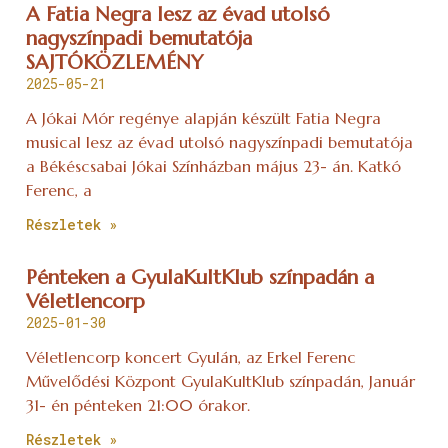
A Fatia Negra lesz az évad utolsó
nagyszínpadi bemutatója
SAJTÓKÖZLEMÉNY
2025-05-21
A Jókai Mór regénye alapján készült Fatia Negra
musical lesz az évad utolsó nagyszínpadi bemutatója
a Békéscsabai Jókai Színházban május 23- án. Katkó
Ferenc, a
Részletek »
Pénteken a GyulaKultKlub színpadán a
Véletlencorp
2025-01-30
Véletlencorp koncert Gyulán, az Erkel Ferenc
Művelődési Központ GyulaKultKlub színpadán, Január
31- én pénteken 21:00 órakor.
Részletek »