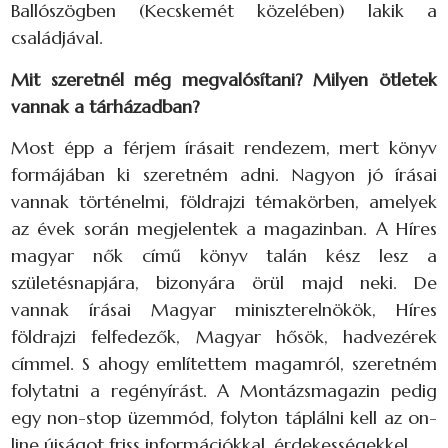
Ballószögben (Kecskemét közelében) lakik a
családjával.
Mit szeretnél még megvalósítani? Milyen ötletek
vannak a tárházadban?
Most épp a férjem írásait rendezem, mert könyv
formájában ki szeretném adni. Nagyon jó írásai
vannak történelmi, földrajzi témakörben, amelyek
az évek során megjelentek a magazinban. A Híres
magyar nők című könyv talán kész lesz a
születésnapjára, bizonyára örül majd neki. De
vannak írásai Magyar miniszterelnökök, Híres
földrajzi felfedezők, Magyar hősök, hadvezérek
címmel. S ahogy említettem magamról, szeretném
folytatni a regényírást. A Montázsmagazin pedig
egy non-stop üzemmód, folyton táplálni kell az on-
line újságot friss információkkal, érdekességekkel.