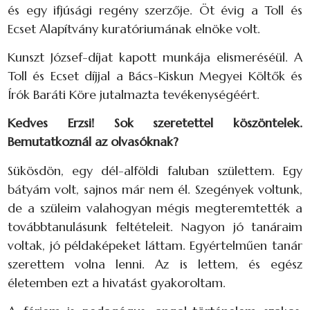
és egy ifjúsági regény szerzője. Öt évig a Toll és
Ecset Alapítvány kuratóriumának elnöke volt.
Kunszt József-díjat kapott munkája elismeréséül. A
Toll és Ecset díjjal a Bács-Kiskun Megyei Költők és
Írók Baráti Köre jutalmazta tevékenységéért.
Kedves Erzsi! Sok szeretettel köszöntelek.
Bemutatkoznál az olvasóknak?
Sükösdön, egy dél-alföldi faluban születtem. Egy
bátyám volt, sajnos már nem él. Szegények voltunk,
de a szüleim valahogyan mégis megteremtették a
továbbtanulásunk feltételeit. Nagyon jó tanáraim
voltak, jó példaképeket láttam. Egyértelműen tanár
szerettem volna lenni. Az is lettem, és egész
életemben ezt a hivatást gyakoroltam.