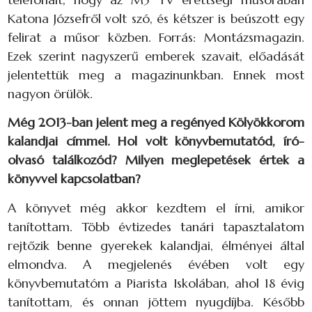
Katona Józsefről volt szó, és kétszer is beúszott egy
felirat a műsor közben. Forrás: Montázsmagazin.
Ezek szerint nagyszerű emberek szavait, előadását
jelentettük meg a magazinunkban. Ennek most
nagyon örülök.
Még 2013-ban jelent meg a regényed Kölyökkorom
kalandjai címmel. Hol volt könyvbemutatód, író-
olvasó találkozód? Milyen meglepetések értek a
könyvvel kapcsolatban?
A könyvet még akkor kezdtem el írni, amikor
tanítottam. Több évtizedes tanári tapasztalatom
rejtőzik benne gyerekek kalandjai, élményei által
elmondva. A megjelenés évében volt egy
könyvbemutatóm a Piarista Iskolában, ahol 18 évig
tanítottam, és onnan jöttem nyugdíjba. Később