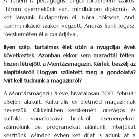
A férjem is pedagógus, angol-történelem szakos.
Három gyermekünk van, mindhárom diplomás. A
két lányunk Budapesten él. Nóra bölcsész, Andi
kommunikáció szakon végzett. András fiunk jogász,
Kecskeméten él a családjával.
Ilyen szép, tartalmas élet után a nyugdíjas évek
következtek. Azonban ekkor sem maradtál tétlen,
hiszen létrejött a Montázsmagazin. Kérlek, beszélj az
alapításáról! Hogyan született meg a gondolata?
Mit kell tudnunk a magazinról?
A Montázsmagazin 8 éve, hivatalosan 2012. február
elsején alakult. Kulturális és életmód magazinnak
nevezzük. Cikkeinkben kecskeméti, országos és
külföldi vonatkozású hírekről, eseményekről
számolunk be, programokat ajánlunk, interjúkat
készítünk. Minden évben két díjat is adunk át a