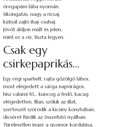
öregapám lába nyomán.
Sikongatás, nagy a ricsaj,
kútnál zajló ihaj-csuhaj.
Jövőt áldjon múlt és jelen,
mint ez a víz, tiszta legyen.
Csak egy
csirkepaprikás…
Egy régi sparhelt, rajta gőzölgő lábos,
most elégedett a sárga napvirágos,
hisz valami fő… kuncog a fedő, kacag
elégedetten. Illan, szökik az illat,
szerteszét szóródik a kicsiny konyhában,
dicséret fürdik az összefutó nyálban.
Türelmetlen inger a gyomor kordulása,