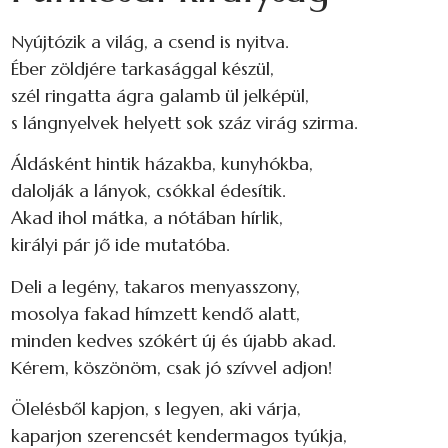
Nyújtózik a világ, a csend is nyitva.
Éber zöldjére tarkasággal készül,
szél ringatta ágra galamb ül jelképül,
s lángnyelvek helyett sok száz virág szirma.
Áldásként hintik házakba, kunyhókba,
dalolják a lányok, csókkal édesítik.
Akad ihol mátka, a nótában hírlik,
királyi pár jő ide mutatóba.
Deli a legény, takaros menyasszony,
mosolya fakad hímzett kendő alatt,
minden kedves szókért új és újabb akad.
Kérem, köszönöm, csak jó szívvel adjon!
Ölelésből kapjon, s legyen, aki várja,
kaparjon szerencsét kendermagos tyúkja,