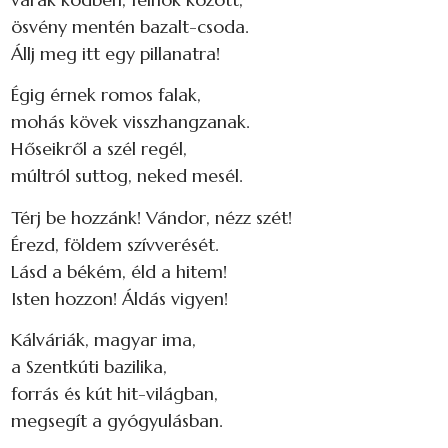
ösvény mentén bazalt-csoda.
Állj meg itt egy pillanatra!
Égig érnek romos falak,
mohás kövek visszhangzanak.
Hőseikről a szél regél,
múltról suttog, neked mesél.
Térj be hozzánk! Vándor, nézz szét!
Érezd, földem szívverését.
Lásd a békém, éld a hitem!
Isten hozzon! Áldás vigyen!
Kálváriák, magyar ima,
a Szentkúti bazilika,
forrás és kút hit-világban,
megsegít a gyógyulásban.