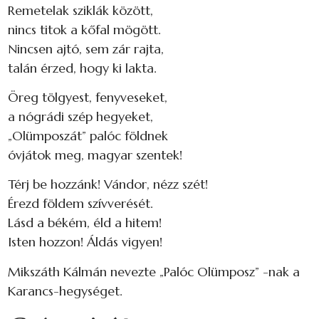
Remetelak sziklák között,
nincs titok a kőfal mögött.
Nincsen ajtó, sem zár rajta,
talán érzed, hogy ki lakta.
Öreg tölgyest, fenyveseket,
a nógrádi szép hegyeket,
„Olümposzát” palóc földnek
óvjátok meg, magyar szentek!
Térj be hozzánk! Vándor, nézz szét!
Érezd földem szívverését.
Lásd a békém, éld a hitem!
Isten hozzon! Áldás vigyen!
Mikszáth Kálmán nevezte „Palóc Olümposz” -nak a
Karancs-hegységet.