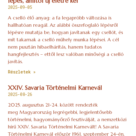
lépés, amitől új életre kel
2025-09-05
A cselló élő anyag: a fa legapróbb változása is
hallhatóan reagál. Az alábbi összefoglaló lépésről
lépésre mutatja be, hogyan javítanak egy csellót, és
mit takarnak a cselló műhely munka lépései. A cél
nem pusztán hibaelhárítás, hanem tudatos
hangfejlesztés – ettől lesz valóban minőségi a cselló
javítás.
Részletek »
XXIV. Savaria Történelmi Karnevál
2025-08-26
2025. augusztus 21-24. között rendezték
meg Magyarország legrégebbi, legjelentősebb
történelmi, hagyományőrző fesztiválját, a nemzetközi
hírű XXIV. Savaria Történelmi Karnevált! A Savaria
Történelmi Karnevál először 1961. szeptember 24-én,