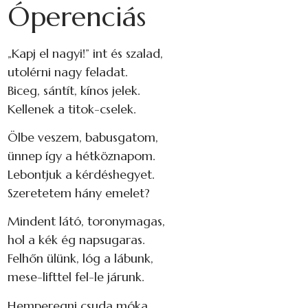
Óperenciás
„Kapj el nagyi!” int és szalad,
utolérni nagy feladat.
Biceg, sántít, kínos jelek.
Kellenek a titok-cselek.
Ölbe veszem, babusgatom,
ünnep így a hétköznapom.
Lebontjuk a kérdéshegyet.
Szeretetem hány emelet?
Mindent látó, toronymagas,
hol a kék ég napsugaras.
Felhőn ülünk, lóg a lábunk,
mese-lifttel fel-le járunk.
Hemperegni csuda móka,