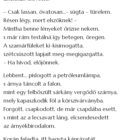
– Csak lassan, óvatosan…- súgta – türelem.
Résen légy, mert elszöknek! –
Mintha benne lényeket őrizne nekem,
s már rám testálná így betegen, öregen.
A szamárfüleket ki-kisimogatta,
szétcsúszott lapjait meg-megigazgatta.
– Ha hívod, előjönnek.
Lebbent… pislogott a petróleumlámpa,
s árnya táncolt a falon,
mint egy felbőszült sárkány vergődő szárnya,
mely kapaszkodik föl a körszivárványba.
Forgott, csapkodott, de már csapdába esett,
s mint az a lecsavart láng, elcsendesedett
az árnyékbirodalom.
Korán feladta, itt hagyta káprázatát,