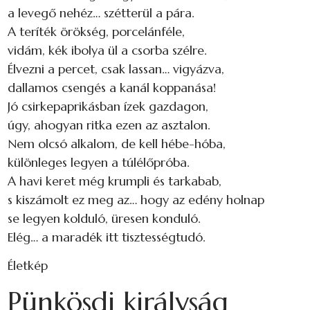
a levegő nehéz… szétterül a pára.
A teríték örökség, porcelánféle,
vidám, kék ibolya ül a csorba szélre.
Élvezni a percet, csak lassan… vigyázva,
dallamos csengés a kanál koppanása!
Jó csirkepaprikásban ízek gazdagon,
úgy, ahogyan ritka ezen az asztalon.
Nem olcsó alkalom, de kell hébe-hóba,
különleges legyen a túlélőpróba.
A havi keret még krumpli és tarkabab,
s kiszámolt ez meg az… hogy az edény holnap
se legyen kolduló, üresen konduló.
Elég… a maradék itt tisztességtudó.
Életkép
Pünkösdi királyság