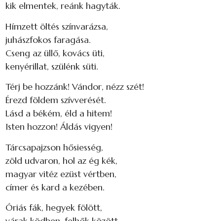
kik elmentek, reánk hagyták.
Hímzett öltés színvarázsa,
juhászfokos faragása.
Cseng az üllő, kovács üti,
kenyérillat, szülénk süti.
Térj be hozzánk! Vándor, nézz szét!
Érezd földem szívverését.
Lásd a békém, éld a hitem!
Isten hozzon! Áldás vigyen!
Tárcsapajzson hősiesség,
zöld udvaron, hol az ég kék,
magyar vitéz ezüst vértben,
címer és kard a kezében.
Óriás fák, hegyek fölött,
várak ködben, felhők között,