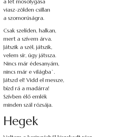
a lét mosolygása
viasz-zölden csillan
a szomorúságra.
Csak szelíden, halkan,
mert a szívem árva.
Játszik a szél, játszik,
velem sír, úgy játssza.
Nincs már édesanyám,
nincs már e világba`.
Játszd el! Vidd el messze,
bízd rá a madárra!
Szívben élő emlék
minden szál rózsája.
Hegek