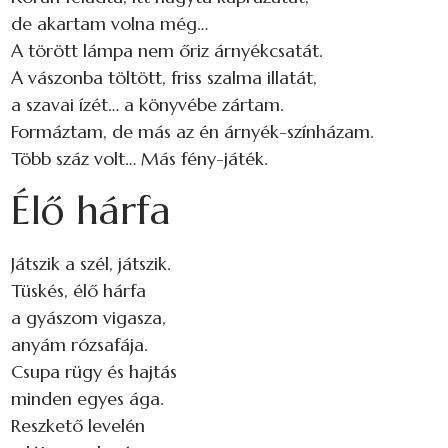
de akartam volna még…
A törött lámpa nem őriz árnyékcsatát.
A vászonba töltött, friss szalma illatát,
a szavai ízét… a könyvébe zártam.
Formáztam, de más az én árnyék-színházam.
Több száz volt… Más fény-játék.
Élő hárfa
Játszik a szél, játszik.
Tüskés, élő hárfa
a gyászom vigasza,
anyám rózsafája.
Csupa rügy és hajtás
minden egyes ága.
Reszkető levelén