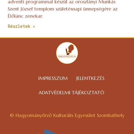
adventi programmal készül az oroszlányi Munkás
Szent József templom születésnapi ünnepségére az
Élőlánc zenekar.
Részletek »
IMPRESSZUM
JELENTKEZÉS
ADATVÉDELMI TÁJÉKOZTATÓ
© Hagyományőrző Kulturális Egyesület Szombathely