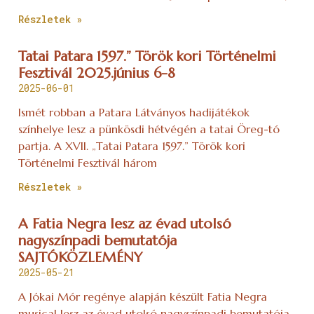
Részletek »
Tatai Patara 1597.” Török kori Történelmi
Fesztivál 2025.június 6-8
2025-06-01
Ismét robban a Patara Látványos hadijátékok
színhelye lesz a pünkösdi hétvégén a tatai Öreg-tó
partja. A XVII. „Tatai Patara 1597.” Török kori
Történelmi Fesztivál három
Részletek »
A Fatia Negra lesz az évad utolsó
nagyszínpadi bemutatója
SAJTÓKÖZLEMÉNY
2025-05-21
A Jókai Mór regénye alapján készült Fatia Negra
musical lesz az évad utolsó nagyszínpadi bemutatója