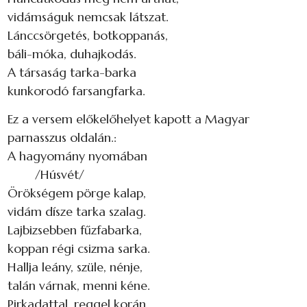
vidámságuk nemcsak látszat.
Lánccsörgetés, botkoppanás,
báli-móka, duhajkodás.
A társaság tarka-barka
kunkorodó farsangfarka.
Ez a versem előkelőhelyet kapott a Magyar
parnasszus oldalán.:
A hagyomány nyomában
/Húsvét/
Örökségem pörge kalap,
vidám dísze tarka szalag.
Lajbizsebben fűzfabarka,
koppan régi csizma sarka.
Hallja leány, szüle, nénje,
talán várnak, menni kéne.
Pirkadattal, reggel korán,