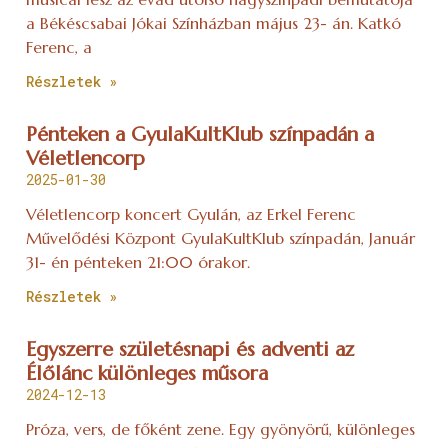
a Békéscsabai Jókai Színházban május 23- án. Katkó
Ferenc, a
Részletek »
Pénteken a GyulaKultKlub színpadán a
Véletlencorp
2025-01-30
Véletlencorp koncert Gyulán, az Erkel Ferenc
Művelődési Központ GyulaKultKlub színpadán, Január
31- én pénteken 21:00 órakor.
Részletek »
Egyszerre születésnapi és adventi az
Élőlánc különleges műsora
2024-12-13
Próza, vers, de főként zene. Egy gyönyörű, különleges