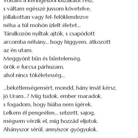
Voltam a keringésből kiszakadt rész,
s váltam egésszé jussom követelve,
jóllakottan vagy fel-felöklendezve
néha a túl mohón ízlelt életet…
Tárulkozón nyíltak ajtók, s csapódott
arcomba néhány… hogy higgyem, átkozott
az én utam.
Meggyónt bűn és bűntelenség,
örök e furcsa párhuzam,
ahol nincs tökéletesség…
…békétlenségemért, mondd, hány imát kérsz,
jó Uram…? Míg tudok, ember maradok,
s fogadom, hogy hiába nem ígérek.
Lelkem él pengeélen… sebzett, sajog,
mégsem vérzik el, míg hozzád eljutok.
Ahányszor sérül, annyiszor gyógyulok.