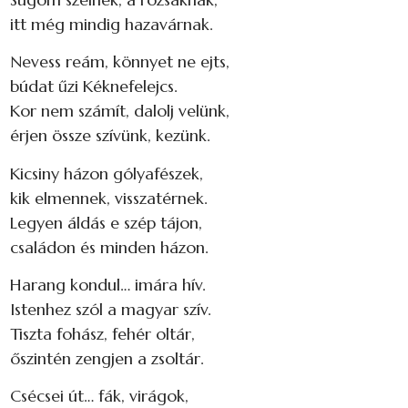
itt még mindig hazavárnak.
Nevess reám, könnyet ne ejts,
búdat űzi Kéknefelejcs.
Kor nem számít, dalolj velünk,
érjen össze szívünk, kezünk.
Kicsiny házon gólyafészek,
kik elmennek, visszatérnek.
Legyen áldás e szép tájon,
családon és minden házon.
Harang kondul… imára hív.
Istenhez szól a magyar szív.
Tiszta fohász, fehér oltár,
őszintén zengjen a zsoltár.
Csécsei út… fák, virágok,