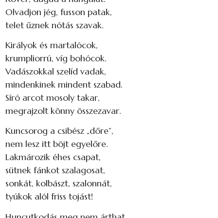
Olvadjon jég, fusson patak,
telet űznek nótás szavak.
Királyok és martalócok,
krumpliorrú, víg bohócok.
Vadászokkal szelíd vadak,
mindenkinek mindent szabad.
Síró arcot mosoly takar,
megrajzolt könny összezavar.
Kuncsorog a csibész „dőre”,
nem lesz itt böjt egyelőre.
Lakmározik éhes csapat,
sütnek fánkot szalagosat,
sonkát, kolbászt, szalonnát,
tyúkok alól friss tojást!
Huncutkodás meg nem árthat,