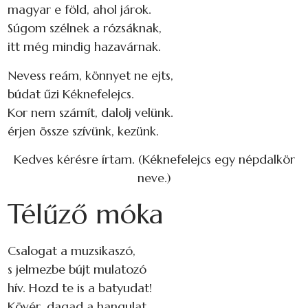
magyar e föld, ahol járok.
Súgom szélnek a rózsáknak,
itt még mindig hazavárnak.
Nevess reám, könnyet ne ejts,
búdat űzi Kéknefelejcs.
Kor nem számít, dalolj velünk.
érjen össze szívünk, kezünk.
Kedves kérésre írtam. (Kéknefelejcs egy népdalkör
neve.)
Télűző móka
Csalogat a muzsikaszó,
s jelmezbe bújt mulatozó
hív. Hozd te is a batyudat!
Kövér, dagad a hangulat.