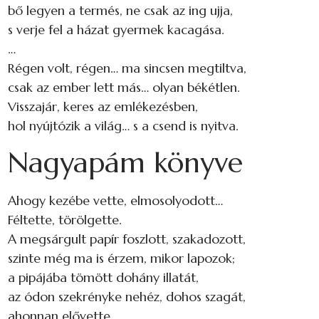
bő legyen a termés, ne csak az ing ujja,
s verje fel a házat gyermek kacagása.
…
Régen volt, régen… ma sincsen megtiltva,
csak az ember lett más… olyan békétlen.
Visszajár, keres az emlékezésben,
hol nyújtózik a világ… s a csend is nyitva.
Nagyapám könyve
Ahogy kezébe vette, elmosolyodott…
Féltette, törölgette.
A megsárgult papír foszlott, szakadozott,
szinte még ma is érzem, mikor lapozok;
a pipájába tömött dohány illatát,
az ódon szekrényke nehéz, dohos szagát,
ahonnan elővette.