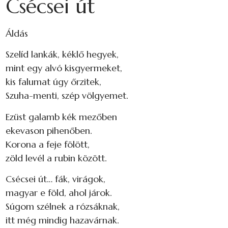
Csécsei út
Áldás
Szelíd lankák, kéklő hegyek,
mint egy alvó kisgyermeket,
kis falumat úgy őrzitek,
Szuha-menti, szép völgyemet.
Ezüst galamb kék mezőben
ekevason pihenőben.
Korona a feje fölött,
zöld levél a rubin között.
Csécsei út… fák, virágok,
magyar e föld, ahol járok.
Súgom szélnek a rózsáknak,
itt még mindig hazavárnak.