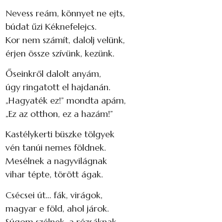
Nevess reám, könnyet ne ejts,
búdat űzi Kéknefelejcs.
Kor nem számít, dalolj velünk,
érjen össze szívünk, kezünk.
Őseinkről dalolt anyám,
úgy ringatott el hajdanán.
„Hagyaték ez!” mondta apám,
„Ez az otthon, ez a hazám!”
Kastélykerti büszke tölgyek
vén tanúi nemes földnek.
Mesélnek a nagyvilágnak
vihar tépte, törött ágak.
Csécsei út… fák, virágok,
magyar e föld, ahol járok.
Súgom szélnek, a rózsáknak,