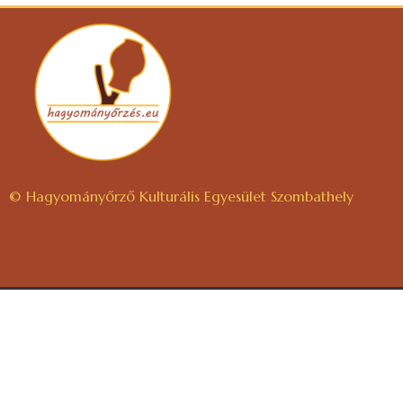
© Hagyományőrző Kulturális Egyesület Szombathely