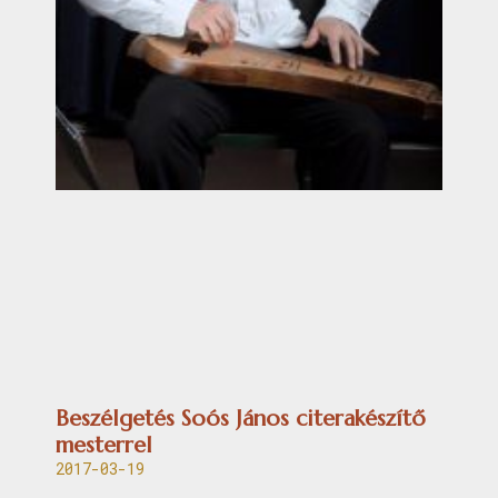
Beszélgetés Soós János citerakészítő
mesterrel
2017-03-19