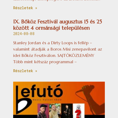
Részletek »
IX. Bőköz Fesztivál augusztus 15 és 25
között 4 ormánsági településen
2024-08-08
Stanley Jordan és a Dirty Loops is fellép –
valamint átadják a Boros Misi zenepavilont az
idei Bőköz Fesztiválon. SAJTÓKÖZLEMÉNY
Több mint kétszáz programmal –
Részletek »