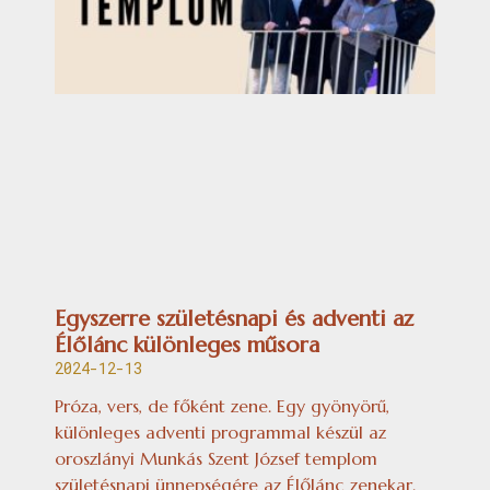
Egyszerre születésnapi és adventi az
Élőlánc különleges műsora
2024-12-13
Próza, vers, de főként zene. Egy gyönyörű,
különleges adventi programmal készül az
oroszlányi Munkás Szent József templom
születésnapi ünnepségére az Élőlánc zenekar.