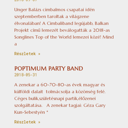
Unger Balázs cimbalmos csapatai idén
szeptemberben taroltak a világzene
élvonalában! A Cimbaliband legújabb, Balkan
Projekt című lemezét beválogatták a 2018-as
Songlines Top of the World lemezei közé! Mind
a
Részletek »
POPTIMUM PARTY BAND
2018-05-31
A zenekar a 60-70-80-as évek magyar és
külföldi dalait tolmácsolja a közönség felé.
Céges bulik,születésnapi partik,élőzenei
szolgáltatása. A zenekar tagjai: Géza Gary
Kun-Sebestyén *
Részletek »