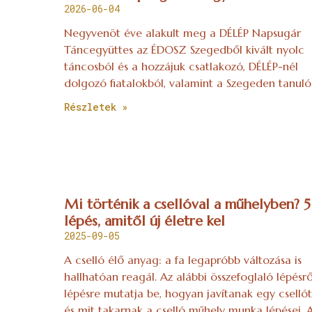
2026-06-04
Negyvenöt éve alakult meg a DÉLÉP Napsugár
Táncegyüttes az ÉDOSZ Szegedből kivált nyolc
táncosból és a hozzájuk csatlakozó, DÉLÉP-nél
dolgozó fiatalokból, valamint a Szegeden tanuló
Részletek »
Mi történik a csellóval a műhelyben? 5
lépés, amitől új életre kel
2025-09-05
A cselló élő anyag: a fa legapróbb változása is
hallhatóan reagál. Az alábbi összefoglaló lépésrő
lépésre mutatja be, hogyan javítanak egy csellót
és mit takarnak a cselló műhely munka lépései. 