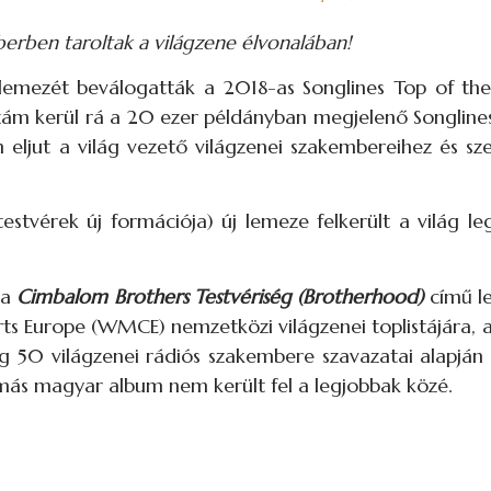
erben taroltak a világzene élvonalában!
emezét beválogatták a 2018-as Songlines Top of the
szám kerül rá a 20 ezer példányban megjelenő Songlin
eljut a világ vezető világzenei szakembereihez és sze
estvérek új formációja) új lemeze felkerült a világ l
 a
Cimbalom Brothers Testvériség (Brotherhood)
című l
s Europe (WMCE) nemzetközi világzenei toplistájára, az
ág 50 világzenei rádiós szakembere szavazatai alapján ál
ás magyar album nem került fel a legjobbak közé.