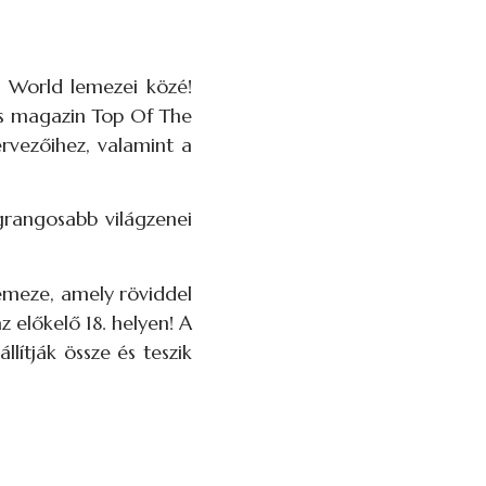
 World lemezei közé!
es magazin Top Of The
rvezőihez, valamint a
egrangosabb világzenei
emeze, amely röviddel
 előkelő 18. helyen! A
lítják össze és teszik