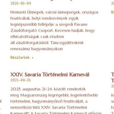
2026-06-04
2
Nemzeti Ünnepek, városi ünnepségek, országos
R
fesztiválok, helyi rendezvények egyik
legnépszerűbb fellépője a szegedi Pavane
Zászlóforgató Csoport. Kevesen tudják, hogy
elhivatottságuk csak részben
áll zászlóforgatásból. Táncegyüttesként
reneszánsz hagyományokon
Részletek »
XXIV. Savaria Történelmi Karnevál
T
2025-08-26
T
2
2025. augusztus 21-24. között rendezték
meg Magyarország legrégebbi, legjelentősebb
I
l
történelmi, hagyományőrző fesztiválját, a
s
,
nemzetközi hírű XXIV. Savaria Történelmi
t
A
Karnevált! A Savaria Történelmi Karnevál először
T