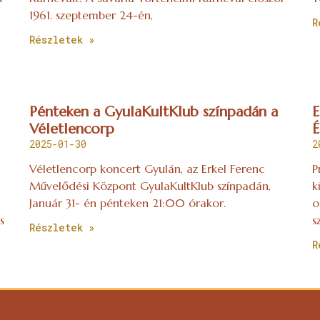
1961. szeptember 24-én,
R
Részletek »
Pénteken a GyulaKultKlub színpadán a
E
Véletlencorp
É
2025-01-30
2
Véletlencorp koncert Gyulán, az Erkel Ferenc
P
Művelődési Központ GyulaKultKlub színpadán,
k
Január 31- én pénteken 21:00 órakor.
o
s
s
Részletek »
R