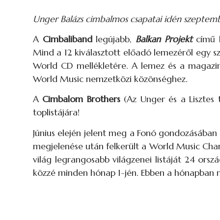
Unger Balázs cimbalmos csapatai idén szeptemb
A
Cimbaliband
legújabb,
Balkan Projekt
című l
Mind a 12 kiválasztott előadó lemezéről egy 
World CD mellékletére. A lemez és a magazin 
World Music nemzetközi közönséghez.
A
Cimbalom
Brothers
(Az Unger és a Lisztes t
toplistájára!
Június elején jelent meg a Fonó gondozásában
megjelenése után felkerült a World Music Chart
világ legrangosabb világzenei listáját 24 orsz
közzé minden hónap 1-jén. Ebben a hónapban m