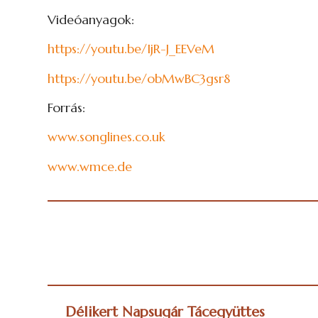
Videóanyagok:
https://youtu.be/IjR-J_EEVeM
https://youtu.be/obMwBC3gsr8
Forrás:
www.songlines.co.uk
www.wmce.de
Délikert Napsugár Tácegyüttes