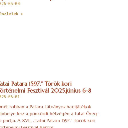
026-05-04
észletek »
atai Patara 1597.” Török kori
örténelmi Fesztivál 2025.június 6-8
025-06-01
smét robban a Patara Látványos hadijátékok
zínhelye lesz a pünkösdi hétvégén a tatai Öreg-
ó partja. A XVII. „Tatai Patara 1597.” Török kori
örténelmi Fesztivál három