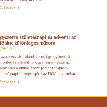
észletek »
gyszerre születésnapi és adventi az
lőlánc különleges műsora
024-12-13
róza, vers, de főként zene. Egy gyönyörű,
ülönleges adventi programmal készül az
roszlányi Munkás Szent József templom
zületésnapi ünnepségére az Élőlánc zenekar.
észletek »