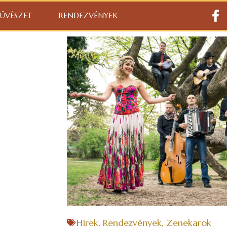
ŰVÉSZET
RENDEZVÉNYEK
Hírek
,
Rendezvények
,
Zenekarok