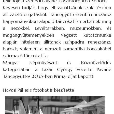
fellépője a szegedi Pavane Zászlóforgató Csoport.
Kevesen tudják, hogy elhivatottságuk csak részben
áll zászlóforgatásból. Táncegyüttesként reneszánsz
hagyományokon alapuló táncokat ismertetnek meg
a nézőkkel. Levéltárakban, múzeumokban, és
magángyűjteményekben végzett kutatómunka
alapján hitelesen állítanak színpadra reneszánsz,
barokk, valamint a nemzeti romantika korszakából
származó táncokat is.
Magyar Népművészet és Közművelődés
kategóriában a Lázár György vezette Pavane
Táncegyüttes 2025-ben Príma-díjat kapott!
Havasi Pál és s fotókat is készítette