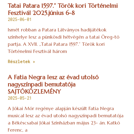
Tatai Patara 1597.” Török kori Történelmi
Fesztivál 2025.június 6-8
2025-06-01
Ismét robban a Patara Látványos hadijátékok
színhelye lesz a pünkösdi hétvégén a tatai Öreg-tó
partja. A XVII. „Tatai Patara 1597.” Török kori
Történelmi Fesztivál három
Részletek »
A Fatia Negra lesz az évad utolsó
nagyszínpadi bemutatója
SAJTÓKÖZLEMÉNY
2025-05-21
A Jókai Mór regénye alapján készült Fatia Negra
musical lesz az évad utolsó nagyszínpadi bemutatója
a Békéscsabai Jókai Színházban május 23- án. Katkó
Ferenc, a