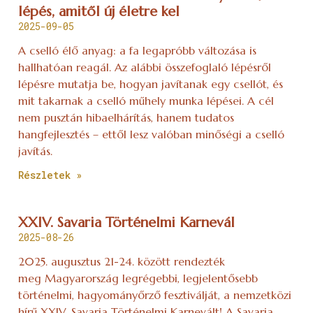
lépés, amitől új életre kel
2025-09-05
A cselló élő anyag: a fa legapróbb változása is
hallhatóan reagál. Az alábbi összefoglaló lépésről
lépésre mutatja be, hogyan javítanak egy csellót, és
mit takarnak a cselló műhely munka lépései. A cél
nem pusztán hibaelhárítás, hanem tudatos
hangfejlesztés – ettől lesz valóban minőségi a cselló
javítás.
Részletek »
XXIV. Savaria Történelmi Karnevál
2025-08-26
2025. augusztus 21-24. között rendezték
meg Magyarország legrégebbi, legjelentősebb
történelmi, hagyományőrző fesztiválját, a nemzetközi
hírű XXIV. Savaria Történelmi Karnevált! A Savaria