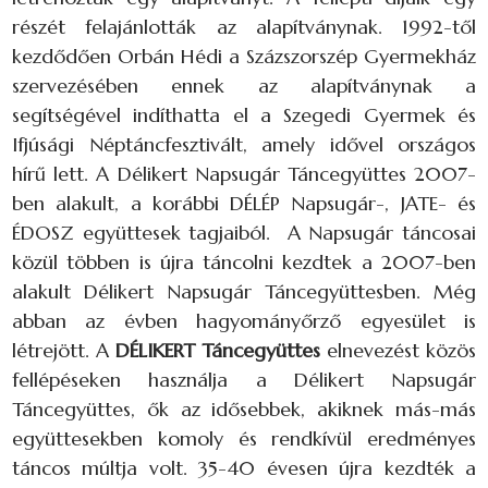
részét felajánlották az alapítványnak. 1992-től
kezdődően Orbán Hédi a Százszorszép Gyermekház
szervezésében ennek az alapítványnak a
segítségével indíthatta el a Szegedi Gyermek és
Ifjúsági Néptáncfesztivált, amely idővel országos
hírű lett. A Délikert Napsugár Táncegyüttes 2007-
ben alakult, a korábbi DÉLÉP Napsugár-, JATE- és
ÉDOSZ együttesek tagjaiból. A Napsugár táncosai
közül többen is újra táncolni kezdtek a 2007-ben
alakult Délikert Napsugár Táncegyüttesben. Még
abban az évben hagyományőrző egyesület is
létrejött. A
DÉLIKERT Táncegyüttes
elnevezést közös
fellépéseken használja a Délikert Napsugár
Táncegyüttes, ők az idősebbek, akiknek más-más
együttesekben komoly és rendkívül eredményes
táncos múltja volt. 35-40 évesen újra kezdték a