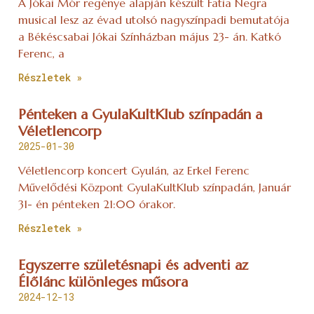
A Jókai Mór regénye alapján készült Fatia Negra
musical lesz az évad utolsó nagyszínpadi bemutatója
a Békéscsabai Jókai Színházban május 23- án. Katkó
Ferenc, a
Részletek »
Pénteken a GyulaKultKlub színpadán a
Véletlencorp
2025-01-30
Véletlencorp koncert Gyulán, az Erkel Ferenc
Művelődési Központ GyulaKultKlub színpadán, Január
31- én pénteken 21:00 órakor.
Részletek »
Egyszerre születésnapi és adventi az
Élőlánc különleges műsora
2024-12-13