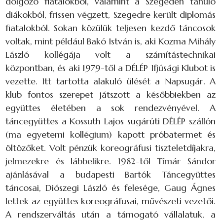
dolgozó fiatalokból, valamint a Szegeden tanuló
diákokból, frissen végzett, Szegedre került diplomás
fiatalokból. Sokan közülük teljesen kezdő táncosok
voltak, mint például Bakó István is, aki Kozma Mihály
László kollégája volt a számítástechnikai
központban, és aki 1979-től a DÉLÉP Ifjúsági Klubot is
vezette. Itt tartotta alakuló ülését a Napsugár. A
klub fontos szerepet játszott a későbbiekben az
együttes életében a sok rendezvényével. A
táncegyüttes a Kossuth Lajos sugárúti DÉLÉP szállón
(ma egyetemi kollégium) kapott próbatermet és
öltözőket. Volt pénzük koreográfusi tiszteletdíjakra,
jelmezekre és lábbelikre. 1982-től Tímár Sándor
ajánlásával a budapesti Bartók Táncegyüttes
táncosai, Diószegi László és felesége, Gaug Ágnes
lettek az együttes koreográfusai, művészeti vezetői.
A rendszerváltás után a támogató vállalatuk, a