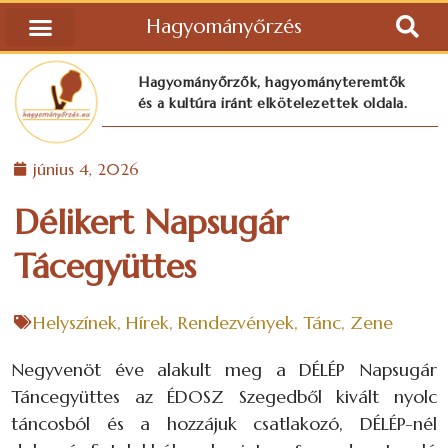
Hagyományőrzés
Hagyományőrzők, hagyományteremtők
és a kultúra iránt elkötelezettek oldala.
június 4, 2026
Délikert Napsugár
Tácegyüttes
Helyszínek
,
Hírek
,
Rendezvények
,
Tánc
,
Zene
Negyvenöt éve alakult meg a DÉLÉP Napsugár
Táncegyüttes az ÉDOSZ Szegedből kivált nyolc
táncosból és a hozzájuk csatlakozó, DÉLÉP-nél