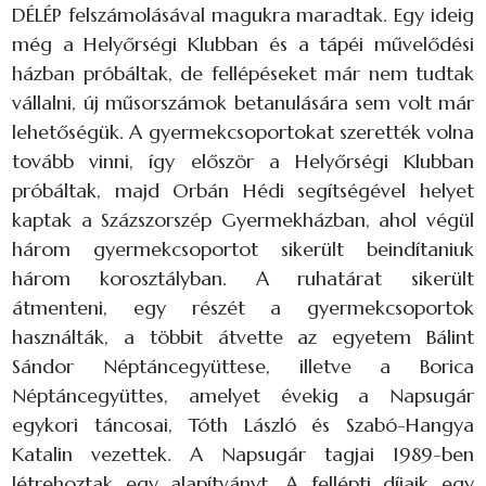
DÉLÉP felszámolásával magukra maradtak. Egy ideig
még a Helyőrségi Klubban és a tápéi művelődési
házban próbáltak, de fellépéseket már nem tudtak
vállalni, új műsorszámok betanulására sem volt már
lehetőségük. A gyermekcsoportokat szerették volna
tovább vinni, így először a Helyőrségi Klubban
próbáltak, majd Orbán Hédi segítségével helyet
kaptak a Százszorszép Gyermekházban, ahol végül
három gyermekcsoportot sikerült beindítaniuk
három korosztályban. A ruhatárat sikerült
átmenteni, egy részét a gyermekcsoportok
használták, a többit átvette az egyetem Bálint
Sándor Néptáncegyüttese, illetve a Borica
Néptáncegyüttes, amelyet évekig a Napsugár
egykori táncosai, Tóth László és Szabó-Hangya
Katalin vezettek. A Napsugár tagjai 1989-ben
létrehoztak egy alapítványt. A fellépti díjaik egy