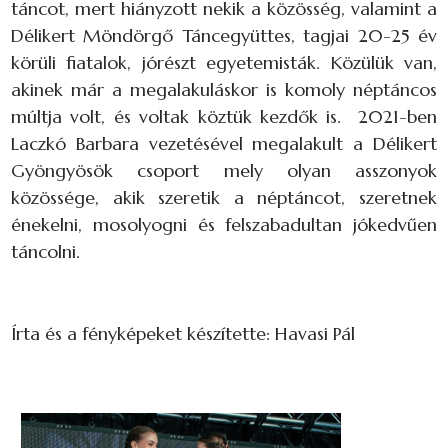
táncot, mert hiányzott nekik a közösség, valamint a
Délikert Möndörgő Táncegyüttes, tagjai 20-25 év
körüli fiatalok, jórészt egyetemisták. Közülük van,
akinek már a megalakuláskor is komoly néptáncos
múltja volt, és voltak köztük kezdők is. 2021-ben
Laczkó Barbara vezetésével megalakult a Délikert
Gyöngyösök csoport mely olyan asszonyok
közössége, akik szeretik a néptáncot, szeretnek
énekelni, mosolyogni és felszabadultan jókedvűen
táncolni.
Írta és a fényképeket készítette: Havasi Pál