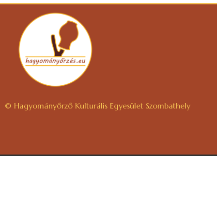
© Hagyományőrző Kulturális Egyesület Szombathely