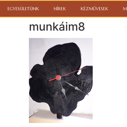
EGYESÜLETÜNK
HÍREK
KÉZMŰVESEK
M
munkáim8