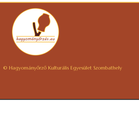
© Hagyományőrző Kulturális Egyesület Szombathely