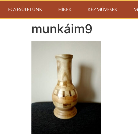
EGYESÜLETÜNK
HÍREK
KÉZMŰVESEK
M
munkáim9