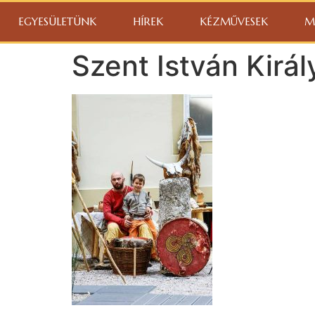
EGYESÜLETÜNK
HÍREK
KÉZMŰVESEK
M
Szent István Kirá