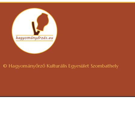
© Hagyományőrző Kulturális Egyesület Szombathely