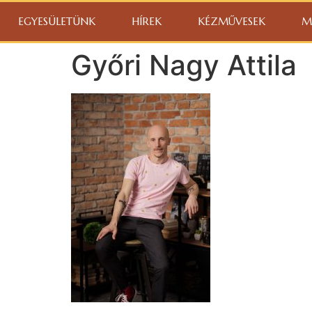
EGYESÜLETÜNK
HÍREK
KÉZMŰVESEK
M
Győri Nagy Attila