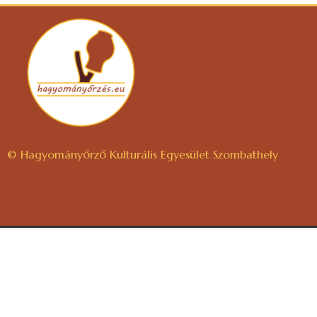
© Hagyományőrző Kulturális Egyesület Szombathely