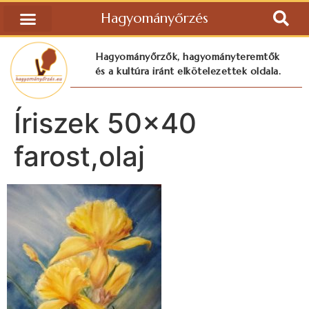
Hagyományőrzés
Hagyományőrzők, hagyományteremtők
és a kultúra iránt elkötelezettek oldala.
Íriszek 50×40
farost,olaj