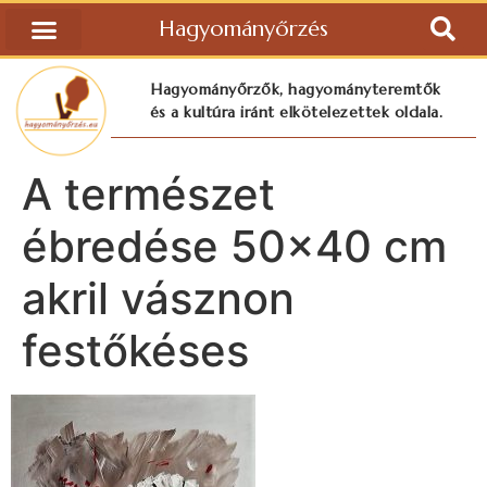
Hagyományőrzés
Hagyományőrzők, hagyományteremtők
és a kultúra iránt elkötelezettek oldala.
A természet
ébredése 50×40 cm
akril vásznon
festőkéses