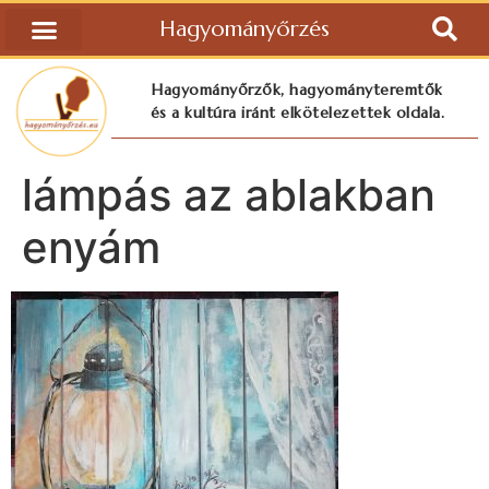
Hagyományőrzés
Hagyományőrzők, hagyományteremtők
és a kultúra iránt elkötelezettek oldala.
lámpás az ablakban
enyám