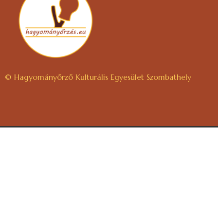
© Hagyományőrző Kulturális Egyesület Szombathely