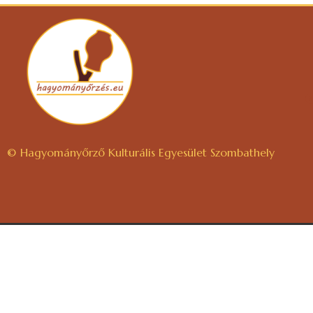
© Hagyományőrző Kulturális Egyesület Szombathely