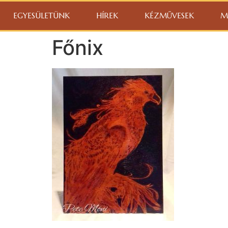
EGYESÜLETÜNK
HÍREK
KÉZMŰVESEK
M
Főnix