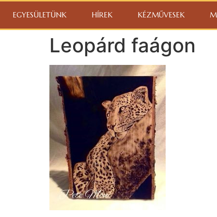
EGYESÜLETÜNK
HÍREK
KÉZMŰVESEK
M
Leopárd faágon