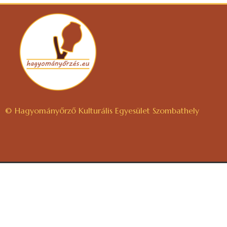
© Hagyományőrző Kulturális Egyesület Szombathely