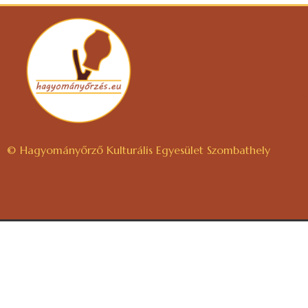
© Hagyományőrző Kulturális Egyesület Szombathely