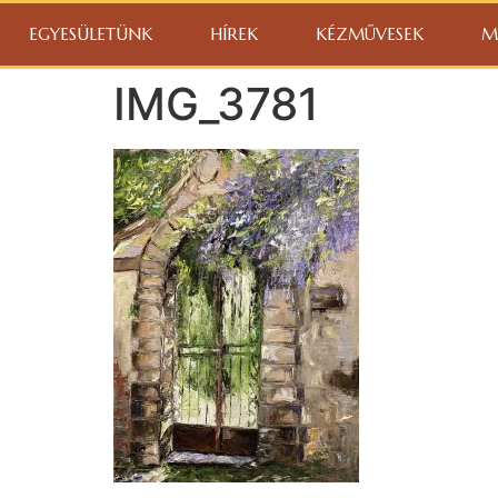
EGYESÜLETÜNK
HÍREK
KÉZMŰVESEK
M
IMG_3781