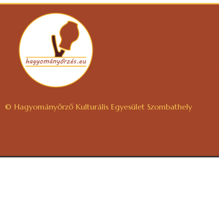
© Hagyományőrző Kulturális Egyesület Szombathely