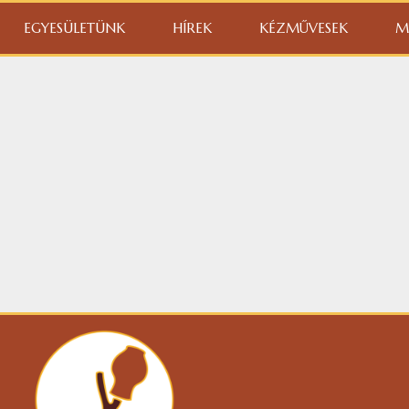
EGYESÜLETÜNK
HÍREK
KÉZMŰVESEK
M