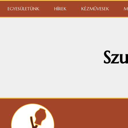
EGYESÜLETÜNK
HÍREK
KÉZMŰVESEK
M
Sz