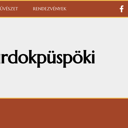
ŰVÉSZET
RENDEZVÉNYEK
urdokpüspöki