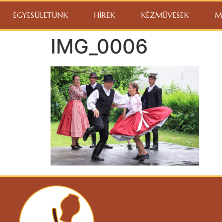
EGYESÜLETÜNK
HÍREK
KÉZMŰVESEK
M
IMG_0006