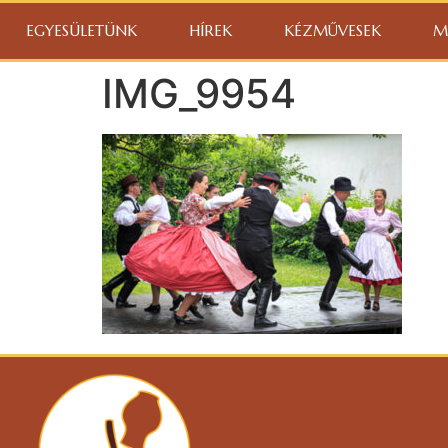
EGYESÜLETÜNK
HÍREK
KÉZMŰVESEK
M
IMG_9954