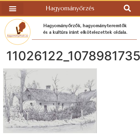
Hagyományőrzés
Hagyományőrzők, hagyományteremtők
és a kultúra iránt elkötelezettek oldala.
11026122_107898173