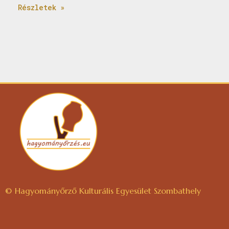
Részletek »
© Hagyományőrző Kulturális Egyesület Szombathely