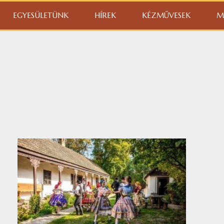
EGYESÜLETÜNK
HÍREK
KÉZMŰVESEK
M