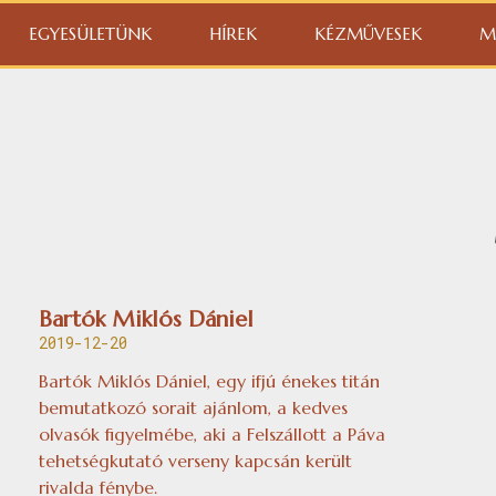
EGYESÜLETÜNK
HÍREK
KÉZMŰVESEK
M
Bartók Miklós Dániel
2019-12-20
Bartók Miklós Dániel, egy ifjú énekes titán
bemutatkozó sorait ajánlom, a kedves
olvasók figyelmébe, aki a Felszállott a Páva
tehetségkutató verseny kapcsán került
rivalda fénybe.