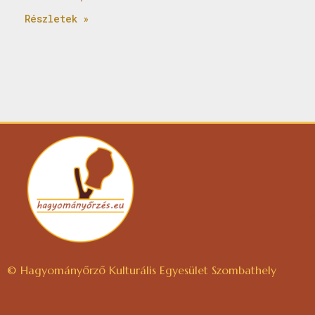
Részletek »
© Hagyományőrző Kulturális Egyesület Szombathely