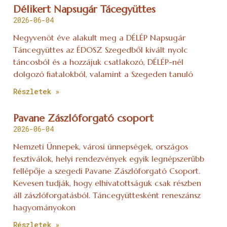
Délikert Napsugár Tácegyüttes
2026-06-04
Negyvenöt éve alakult meg a DÉLÉP Napsugár
Táncegyüttes az ÉDOSZ Szegedből kivált nyolc
táncosból és a hozzájuk csatlakozó, DÉLÉP-nél
dolgozó fiatalokból, valamint a Szegeden tanuló
Részletek »
Pavane Zászlóforgató csoport
2026-06-04
Nemzeti Ünnepek, városi ünnepségek, országos
fesztiválok, helyi rendezvények egyik legnépszerűbb
fellépője a szegedi Pavane Zászlóforgató Csoport.
Kevesen tudják, hogy elhivatottságuk csak részben
áll zászlóforgatásból. Táncegyüttesként reneszánsz
hagyományokon
Részletek »