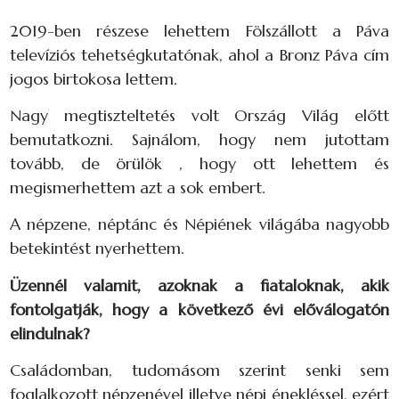
2019-ben részese lehettem Fölszállott a Páva
televíziós tehetségkutatónak, ahol a Bronz Páva cím
jogos birtokosa lettem.
Nagy megtiszteltetés volt Ország Világ előtt
bemutatkozni. Sajnálom, hogy nem jutottam
tovább, de örülök , hogy ott lehettem és
megismerhettem azt a sok embert.
A népzene, néptánc és Népiének világába nagyobb
betekintést nyerhettem.
Üzennél valamit, azoknak a fiataloknak, akik
fontolgatják, hogy a következő évi előválogatón
elindulnak?
Családomban, tudomásom szerint senki sem
foglalkozott népzenével illetve népi énekléssel, ezért