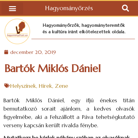
Hagyományőrzés
Hagyományőrzők, hagyományteremtők
és a kultúra iránt elkötelezettek oldala.
december 20, 2019
Bartók Miklós Dániel
Helyszínek
,
Hírek
,
Zene
Bartók Miklós Dániel, egy ifjú énekes titán
bemutatkozó sorait ajánlom, a kedves olvasók
figyelmébe, aki a Felszállott a Páva tehetségkutató
verseny kapcsán került rivalda fénybe.
Mutatkozz be kérlek néhány szóban az olvasóknak.