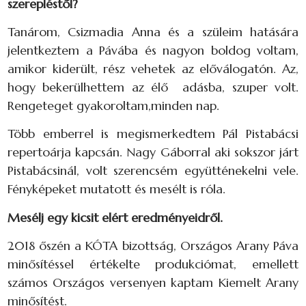
szerepléstől?
Tanárom, Csizmadia Anna és a szüleim hatására
jelentkeztem a Pávába és nagyon boldog voltam,
amikor kiderült, rész vehetek az előválogatón. Az,
hogy bekerülhettem az élő adásba, szuper volt.
Rengeteget gyakoroltam,minden nap.
Több emberrel is megismerkedtem Pál Pistabácsi
repertoárja kapcsán. Nagy Gáborral aki sokszor járt
Pistabácsinál, volt szerencsém együtténekelni vele.
Fényképeket mutatott és mesélt is róla.
Mesélj egy kicsit elért eredményeidről.
2018 őszén a KÓTA bizottság, Országos Arany Páva
minősítéssel értékelte produkciómat, emellett
számos Országos versenyen kaptam Kiemelt Arany
minősítést.