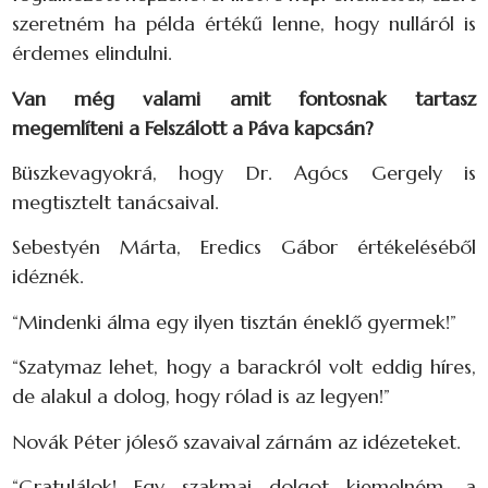
szeretném ha példa értékű lenne, hogy nulláról is
érdemes elindulni.
Van még valami amit fontosnak tartasz
megemlíteni a Felszálott a Páva kapcsán?
Büszkevagyokrá, hogy Dr. Agócs Gergely is
megtisztelt tanácsaival.
Sebestyén Márta, Eredics Gábor értékeléséből
idéznék.
“Mindenki álma egy ilyen tisztán éneklő gyermek!”
“Szatymaz lehet, hogy a barackról volt eddig híres,
de alakul a dolog, hogy rólad is az legyen!”
Novák Péter jóleső szavaival zárnám az idézeteket.
“Gratulálok! Egy szakmai dolgot kiemelném, a