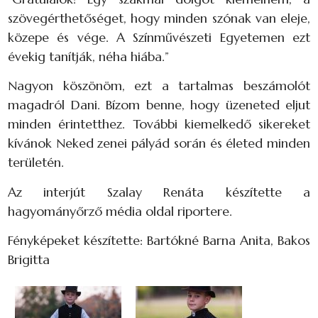
szövegérthetőséget, hogy minden szónak van eleje,
közepe és vége. A Színművészeti Egyetemen ezt
évekig tanítják, néha hiába.”
Nagyon köszönöm, ezt a tartalmas beszámolót
magadról Dani. Bízom benne, hogy üzeneted eljut
minden érintetthez. További kiemelkedő sikereket
kívánok Neked zenei pályád során és életed minden
területén.
Az interjút Szalay Renáta készítette a
hagyományőrző média oldal riportere.
Fényképeket készítette: Bartókné Barna Anita, Bakos
Brigitta