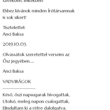
szívekben, lelkekben!
Ehhez kívánok minden Írótársamnak
is sok sikert!
Tisztelettel:
Anci Baksa
2019.10.03.
Olvassátok szeretettel verseim az
Ősz jegyében…..
Anci Baksa
VADVIRÁGOK
———————-
Késő, őszi napsugarak hívogattak,
Utolsó, meleg napon csalogattak,
Elindultam ki a rétre dalolgatva,