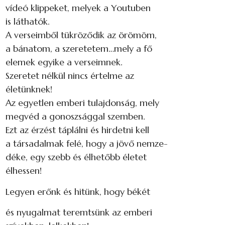
vídeó klippeket, melyek a Youtuben
is láthatók.
A verseimből tükröződik az örömöm,
a bánatom, a szeretetem…mely a fő
elemek egyike a verseimnek.
Szeretet nélkül nincs értelme az
életünknek!
Az egyetlen emberi tulajdonság, mely
megvéd a gonoszsággal szemben.
Ezt az érzést táplálni és hirdetni kell
a társadalmak felé, hogy a jövő nemze-
déke, egy szebb és élhetőbb életet
élhessen!
Legyen erőnk és hitünk, hogy békét
és nyugalmat teremtsünk az emberi