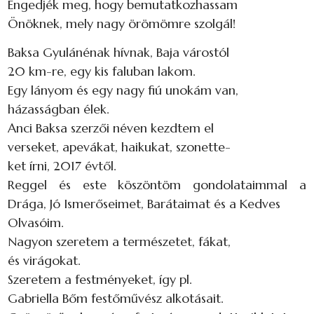
Engedjék meg, hogy bemutatkozhassam
Önöknek, mely nagy örömömre szolgál!
Baksa Gyulánénak hívnak, Baja várostól
20 km-re, egy kis faluban lakom.
Egy lányom és egy nagy fiú unokám van,
házasságban élek.
Anci Baksa szerzői néven kezdtem el
verseket, apevákat, haikukat, szonette-
ket írni, 2017 évtől.
Reggel és este köszöntöm gondolataimmal a
Drága, Jó Ismerőseimet, Barátaimat és a Kedves
Olvasóim.
Nagyon szeretem a természetet, fákat,
és virágokat.
Szeretem a festményeket, így pl.
Gabriella Bőm festőművész alkotásait.