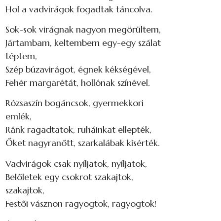
Hol a vadvirágok fogadtak táncolva.
Sok-sok virágnak nagyon megörültem,
Jártambam, keltembem egy-egy szálat
téptem,
Szép búzavirágot, égnek kékségével,
Fehér margarétát, hollónak színével.
Rózsaszín bogáncsok, gyermekkori
emlék,
Ránk ragadtatok, ruháinkat ellepték,
Őket nagyranőtt, szarkalábak kísérték.
Vadvirágok csak nyíljatok, nyíljatok,
Belőletek egy csokrot szakajtok,
szakajtok,
Festői vásznon ragyogtok, ragyogtok!