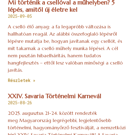
Mi történik a csellóval a műhelyben? 5
lépés, amitől új életre kel
2025-09-05
A cselló élő anyag: a fa legapróbb változása is
hallhatóan reagál. Az alábbi összefoglaló lépésről
lépésre mutatja be, hogyan javítanak egy csellót, és
mit takarnak a cselló műhely munka lépései. A cél
nem pusztán hibaelhárítás, hanem tudatos
hangfejlesztés – ettől lesz valóban minőségi a cselló
javítás.
Részletek »
XXIV. Savaria Történelmi Karnevál
2025-08-26
2025. augusztus 21-24. között rendezték
meg Magyarország legrégebbi, legjelentősebb
történelmi, hagyományőrző fesztiválját, a nemzetközi
hírű XXIV. Savaria Történelmi Karnevált! A Savaria