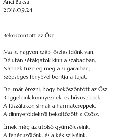
Anci Baksa
2018.09.24.
————————————————
Beköszöntött az Ősz
———————————–
Ma is, nagyon szép, őszies időnk van,
Délután sétálgatok kinn a szabadban,
Napnak tüze ég még a sugaraiban,
Szépséges fényével borítja a tájat.
De, már érezni, hogy beköszöntött az Ősz,
Reggeleink könnyeznek, és hűvösebbek,
A fűszálakon sírnak a harmatcseppek,
A dinnyeföldekről beköltözött a Csősz.
Érnek még az utolsó gyümölcseink,
A fehér szőlőnk, és a kék szilváink,