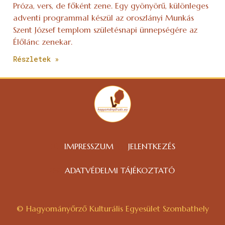
Próza, vers, de főként zene. Egy gyönyörű, különleges
adventi programmal készül az oroszlányi Munkás
Szent József templom születésnapi ünnepségére az
Élőlánc zenekar.
Részletek »
IMPRESSZUM
JELENTKEZÉS
ADATVÉDELMI TÁJÉKOZTATÓ
© Hagyományőrző Kulturális Egyesület Szombathely