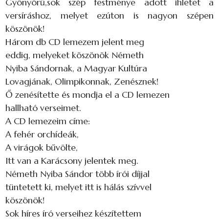
Gyönyörű,sok szép festménye adott ihletet a
versíráshoz, melyet ezúton is nagyon szépen
köszönök!
Három db CD lemezem jelent meg
eddig, melyeket köszönök Németh
Nyiba Sándornak, a Magyar Kultúra
Lovagjának, Olimpikonnak, Zenésznek!
Ő zenésítette és mondja el a CD lemezen
hallható verseimet.
A CD lemezeim címe:
A fehér orchídeák,
A virágok bűvölte,
Itt van a Karácsony jelentek meg.
Németh Nyiba Sándor több írói díjjal
tüntetett ki, melyet itt is hálás szívvel
köszönök!
Sok híres író verseihez készítettem