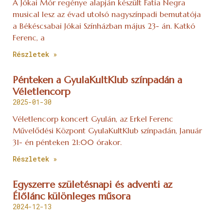
A Jókai Mór regénye alapján készült Fatia Negra
musical lesz az évad utolsó nagyszínpadi bemutatója
a Békéscsabai Jókai Színházban május 23- án. Katkó
Ferenc, a
Részletek »
Pénteken a GyulaKultKlub színpadán a
Véletlencorp
2025-01-30
Véletlencorp koncert Gyulán, az Erkel Ferenc
Művelődési Központ GyulaKultKlub színpadán, Január
31- én pénteken 21:00 órakor.
Részletek »
Egyszerre születésnapi és adventi az
Élőlánc különleges műsora
2024-12-13