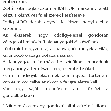
emberekhez.
2016- óta foglalkozom a BALNOR márkanév alatt
készült kézműves fa ékszerek készítésével.
Eddig 400 darab egyedi fa ékszer hagyta el a
kezemet.
Az ékszerek nagy odafigyeléssel gondosan
válogatott minőségű alapanyagokból készülnek.
Több mint negyven fajta faanyagból, melyek a világ
különböző országaiból származnak.
A faanyagok a természetes színükben maradnak
meg ahogy a természet megteremtette őket.
Szinte mindegyik ékszernek saját egyedi története
van és mikor célba ér akkor a fa újra életre kell.
Van egy saját mondásom ami tükrözi a
gondolkodásom.
” Minden ékszer egy gondolat által született álom ,