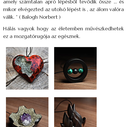
amely számtalan apró lépésből tevődik össze … és
mikor elvégezted az utolsó lépést is , az álom valóra
válik. ” ( Balogh Norbert )
Hálás vagyok hogy az életemben művészkedhetek
ez a mozgatórugója az egésznek.