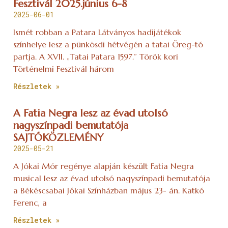
Fesztivál 2025.június 6-8
2025-06-01
Ismét robban a Patara Látványos hadijátékok
színhelye lesz a pünkösdi hétvégén a tatai Öreg-tó
partja. A XVII. „Tatai Patara 1597.” Török kori
Történelmi Fesztivál három
Részletek »
A Fatia Negra lesz az évad utolsó
nagyszínpadi bemutatója
SAJTÓKÖZLEMÉNY
2025-05-21
A Jókai Mór regénye alapján készült Fatia Negra
musical lesz az évad utolsó nagyszínpadi bemutatója
a Békéscsabai Jókai Színházban május 23- án. Katkó
Ferenc, a
Részletek »