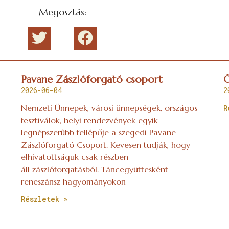
Megosztás:
Pavane Zászlóforgató csoport
Ó
2026-06-04
2
Nemzeti Ünnepek, városi ünnepségek, országos
R
fesztiválok, helyi rendezvények egyik
legnépszerűbb fellépője a szegedi Pavane
Zászlóforgató Csoport. Kevesen tudják, hogy
elhivatottságuk csak részben
áll zászlóforgatásból. Táncegyüttesként
reneszánsz hagyományokon
Részletek »