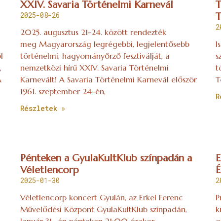
XXIV. Savaria Történelmi Karnevál
T
2025-08-26
T
2
2025. augusztus 21-24. között rendezték
meg Magyarország legrégebbi, legjelentősebb
I
l
történelmi, hagyományőrző fesztiválját, a
s
,
nemzetközi hírű XXIV. Savaria Történelmi
t
A
Karnevált! A Savaria Történelmi Karnevál először
T
1961. szeptember 24-én,
R
Részletek »
Pénteken a GyulaKultKlub színpadán a
E
Véletlencorp
É
2025-01-30
2
Véletlencorp koncert Gyulán, az Erkel Ferenc
P
Művelődési Központ GyulaKultKlub színpadán,
k
Január 31- én pénteken 21:00 órakor.
o