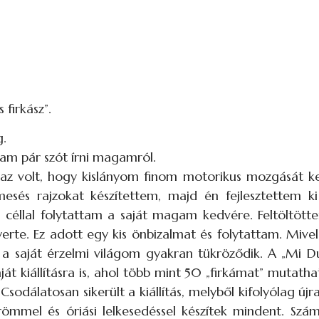
firkász”.
g.
am pár szót írni magamról.
az volt, hogy kislányom finom motorikus mozgását kell
 mesés rajzokat készítettem, majd én fejlesztettem k
iás céllal folytattam a saját magam kedvére. Feltöltöt
nyerte. Ez adott egy kis önbizalmat és folytattam. Mi
 a saját érzelmi világom gyakran tükröződik. A „Mi Du
saját kiállításra is, ahol több mint 50 „firkámat” mutat
sodálatosan sikerült a kiállítás, melyből kifolyólag új
 Örömmel és óriási lelkesedéssel készítek mindent. S