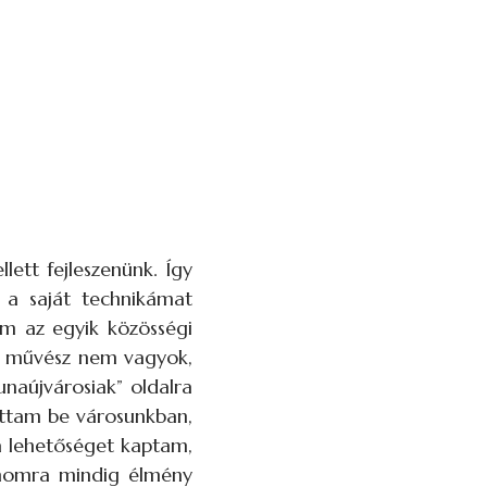
ett fejleszenünk. Így
i a saját technikámat
tem az egyik közösségi
vel művész nem vagyok,
naújvárosiak” oldalra
hattam be városunkban,
ra lehetőséget kaptam,
zámomra mindig élmény