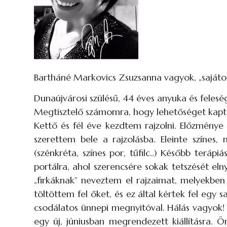
Bartháné Markovics Zsuzsanna vagyok, „sajátos 
Dunaújvárosi szülésű, 44 éves anyuka és felesé
Megtisztelő számomra, hogy lehetőséget kapt
Kettő és fél éve kezdtem rajzolni. Előzménye 
szerettem bele a rajzolásba. Eleinte színes,
(szénkréta, színes por, tűfilc..) Később teráp
portálra, ahol szerencsére sokak tetszését el
„firkáknak” neveztem el rajzaimat, melyekben
töltöttem fel őket, és ez által kértek fel egy 
csodálatos ünnepi megnyitóval. Hálás vagyok! C
egy új, júniusban megrendezett kiállításra.