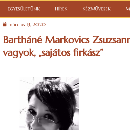
EGYESÜLETÜNK
HÍREK
KÉZMŰVESEK
M
március 13, 2020
Bartháné Markovics Zsuzsan
vagyok, „sajátos firkász”