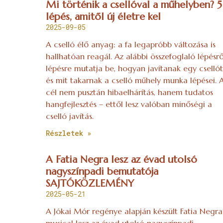
Mi történik a csellóval a műhelyben? 5
lépés, amitől új életre kel
2025-09-05
A cselló élő anyag: a fa legapróbb változása is
hallhatóan reagál. Az alábbi összefoglaló lépésrő
lépésre mutatja be, hogyan javítanak egy csellót
és mit takarnak a cselló műhely munka lépései. 
cél nem pusztán hibaelhárítás, hanem tudatos
hangfejlesztés – ettől lesz valóban minőségi a
cselló javítás.
Részletek »
A Fatia Negra lesz az évad utolsó
nagyszínpadi bemutatója
SAJTÓKÖZLEMÉNY
2025-05-21
A Jókai Mór regénye alapján készült Fatia Negra
musical lesz az évad utolsó nagyszínpadi