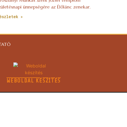
zületésnapi ünnepségére az Élőlánc zenekar.
észletek »
TATÓ
WEBOLDAL KÉSZÍTÉS