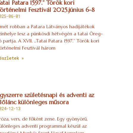
atai Patara 1597.” Török kori
örténelmi Fesztivál 2025.június 6-8
025-06-01
smét robban a Patara Látványos hadijátékok
zínhelye lesz a pünkösdi hétvégén a tatai Öreg-
ó partja. A XVII. „Tatai Patara 1597.” Török kori
örténelmi Fesztivál három
észletek »
gyszerre születésnapi és adventi az
lőlánc különleges műsora
024-12-13
róza, vers, de főként zene. Egy gyönyörű,
ülönleges adventi programmal készül az
roszlányi Munkás Szent József templom