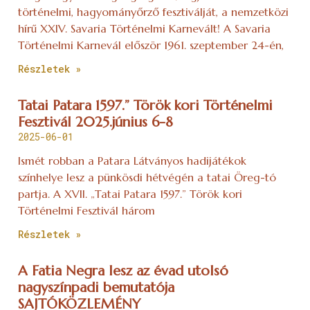
történelmi, hagyományőrző fesztiválját, a nemzetközi
hírű XXIV. Savaria Történelmi Karnevált! A Savaria
Történelmi Karnevál először 1961. szeptember 24-én,
Részletek »
Tatai Patara 1597.” Török kori Történelmi
Fesztivál 2025.június 6-8
2025-06-01
Ismét robban a Patara Látványos hadijátékok
színhelye lesz a pünkösdi hétvégén a tatai Öreg-tó
partja. A XVII. „Tatai Patara 1597.” Török kori
Történelmi Fesztivál három
Részletek »
A Fatia Negra lesz az évad utolsó
nagyszínpadi bemutatója
SAJTÓKÖZLEMÉNY