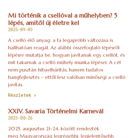
Mi történik a csellóval a műhelyben? 5
lépés, amitől új életre kel
2025-09-05
A cselló élő anyag: a fa legapróbb változása is
hallhatóan reagál. Az alábbi összefoglaló lépésről
lépésre mutatja be, hogyan javítanak egy csellót, és
mit takarnak a cselló műhely munka lépései. A cél
nem pusztán hibaelhárítás, hanem tudatos
hangfejlesztés – ettől lesz valóban minőségi a cselló
javítás.
Részletek »
XXIV. Savaria Történelmi Karnevál
2025-08-26
2025. augusztus 21-24. között rendezték
meg Magyarország legrégebbi, legjelentősebb