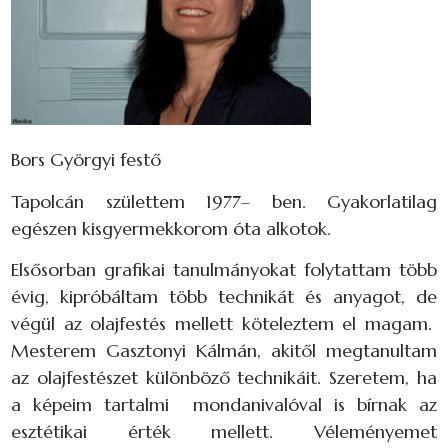
Bors Györgyi festő
Tapolcán születtem 1977– ben. Gyakorlatilag
egészen kisgyermekkorom óta alkotok.
Elsősorban grafikai tanulmányokat folytattam több
évig, kipróbáltam több technikát és anyagot, de
végül az olajfestés mellett köteleztem el magam.
Mesterem Gasztonyi Kálmán, akitől megtanultam
az olajfestészet különböző technikáit. Szeretem, ha
a képeim tartalmi mondanivalóval is bírnak az
esztétikai érték mellett. Véleményemet