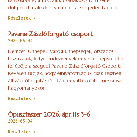
táncosból és a hozzájuk csatlakozó, DÉLÉP-nél
dolgozó fiatalokból, valamint a Szegeden tanuló
Részletek »
Pavane Zászlóforgató csoport
2026-06-04
Nemzeti Ünnepek, városi ünnepségek, országos
fesztiválok, helyi rendezvények egyik legnépszerűbb
fellépője a szegedi Pavane Zászlóforgató Csoport.
Kevesen tudják, hogy elhivatottságuk csak részben
áll zászlóforgatásból. Táncegyüttesként reneszánsz
hagyományokon
Részletek »
Ópusztaszer 2026. április 3-6
2026-05-04
Részletek »