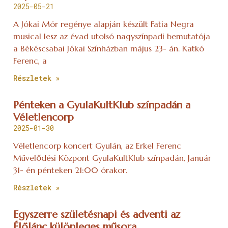
2025-05-21
A Jókai Mór regénye alapján készült Fatia Negra
musical lesz az évad utolsó nagyszínpadi bemutatója
a Békéscsabai Jókai Színházban május 23- án. Katkó
Ferenc, a
Részletek »
Pénteken a GyulaKultKlub színpadán a
Véletlencorp
2025-01-30
Véletlencorp koncert Gyulán, az Erkel Ferenc
Művelődési Központ GyulaKultKlub színpadán, Január
31- én pénteken 21:00 órakor.
Részletek »
Egyszerre születésnapi és adventi az
Élőlánc különleges műsora