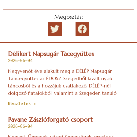
Megosztás:
Délikert Napsugár Tácegyüttes
2026-06-04
Negyvenöt éve alakult meg a DÉLÉP Napsugár
Táncegyüttes az ÉDOSZ Szegedből kivált nyolc
táncosból és a hozzájuk csatlakozó, DÉLÉP-nél
dolgozó fiatalokból, valamint a Szegeden tanuló
Részletek »
Pavane Zászlóforgató csoport
2026-06-04
Nemzeti Ünnepek, városi ünnepségek, országos