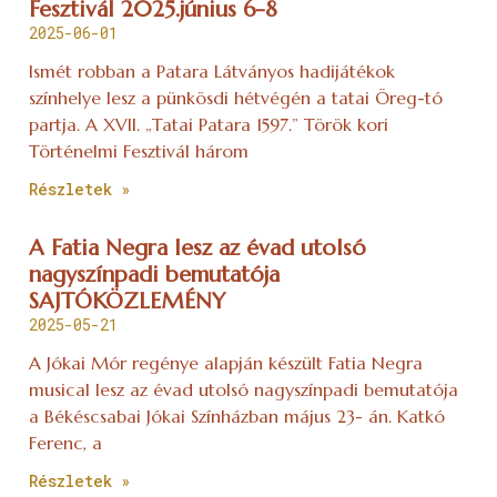
Fesztivál 2025.június 6-8
2025-06-01
Ismét robban a Patara Látványos hadijátékok
színhelye lesz a pünkösdi hétvégén a tatai Öreg-tó
partja. A XVII. „Tatai Patara 1597.” Török kori
Történelmi Fesztivál három
Részletek »
A Fatia Negra lesz az évad utolsó
nagyszínpadi bemutatója
SAJTÓKÖZLEMÉNY
2025-05-21
A Jókai Mór regénye alapján készült Fatia Negra
musical lesz az évad utolsó nagyszínpadi bemutatója
a Békéscsabai Jókai Színházban május 23- án. Katkó
Ferenc, a
Részletek »