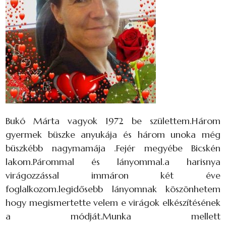
Bukó Márta vagyok 1972 be születtem.Három
gyermek büszke anyukája és három unoka még
büszkébb nagymamája .Fejér megyébe Bicskén
lakom.Párommal és lányommal.a harisnya
virágozzással immáron két éve
foglalkozom.legidősebb lányomnak köszönhetem
hogy megismertette velem e virágok elkészítésének
a módját.Munka mellett