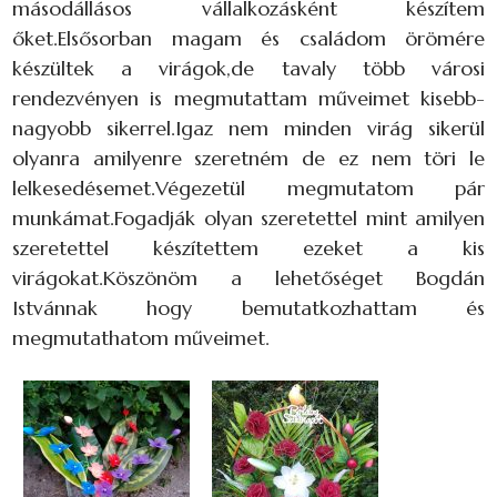
másodállásos vállalkozásként készítem
őket.Elsősorban magam és családom örömére
készültek a virágok,de tavaly több városi
rendezvényen is megmutattam műveimet kisebb-
nagyobb sikerrel.Igaz nem minden virág sikerül
olyanra amilyenre szeretném de ez nem töri le
lelkesedésemet.Végezetül megmutatom pár
munkámat.Fogadják olyan szeretettel mint amilyen
szeretettel készítettem ezeket a kis
virágokat.Köszönöm a lehetőséget Bogdán
Istvánnak hogy bemutatkozhattam és
megmutathatom műveimet.