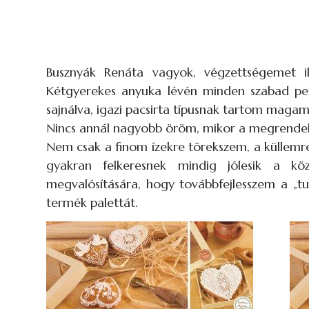
Busznyák Renáta vagyok, végzettségemet ill
Kétgyerekes anyuka lévén minden szabad pe
sajnálva, igazi pacsirta típusnak tartom magam
Nincs annál nagyobb öröm, mikor a megrende
Nem csak a finom ízekre törekszem, a küllemre
gyakran felkeresnek mindig jólesik a köz
megvalósítására, hogy továbbfejlesszem a „tud
termék palettát.