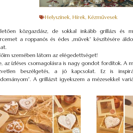
Helyszínek
,
Hírek
,
Kézművesek
etően közgazdász, de sokkal inkább grillázs és mé
rcemet a roppanós és édes „művek” készítésére áld
at.
lőim szemében látom az elégedettséget!
, az ízléses csomagolásra is nagy gondot fordítok. A 
vetlen beszélgetés, a jó kapcsolat. Ez is inspir
ományom”. A grillázst igyekszem a mézesekkel variálni