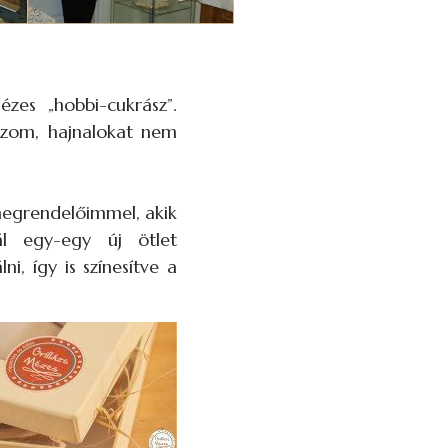
zes „hobbi-cukrász”.
ozom, hajnalokat nem
megrendelőimmel, akik
ál egy-egy új ötlet
, így is színesítve a