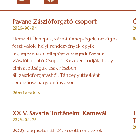
Pavane Zászlóforgató csoport
Ó
2026-06-04
2
Nemzeti Ünnepek, városi ünnepségek, országos
R
fesztiválok, helyi rendezvények egyik
legnépszerűbb fellépője a szegedi Pavane
Zászlóforgató Csoport. Kevesen tudják, hogy
elhivatottságuk csak részben
áll zászlóforgatásból. Táncegyüttesként
reneszánsz hagyományokon
Részletek »
XXIV. Savaria Történelmi Karnevál
T
2025-08-26
T
2
2025. augusztus 21-24. között rendezték