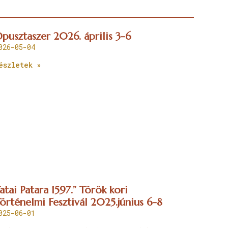
pusztaszer 2026. április 3-6
026-05-04
észletek »
atai Patara 1597.” Török kori
örténelmi Fesztivál 2025.június 6-8
025-06-01