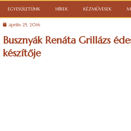
EGYESÜLETÜNK
HÍREK
KÉZMŰVESEK
M
április 25, 2016
Busznyák Renáta Grillázs éde
készítője