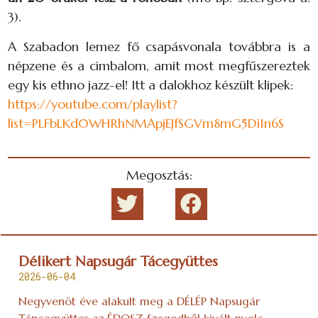
3).
A Szabadon lemez fő csapásvonala továbbra is a
népzene és a cimbalom, amit most megfűszereztek
egy kis ethno jazz-el! Itt a dalokhoz készült klipek:
https://youtube.com/playlist?
list=PLFbLKd0WHRhNMApjEJfSGVm8mG5Di1n6S
Megosztás:
Délikert Napsugár Tácegyüttes
2026-06-04
Negyvenöt éve alakult meg a DÉLÉP Napsugár
Táncegyüttes az ÉDOSZ Szegedből kivált nyolc