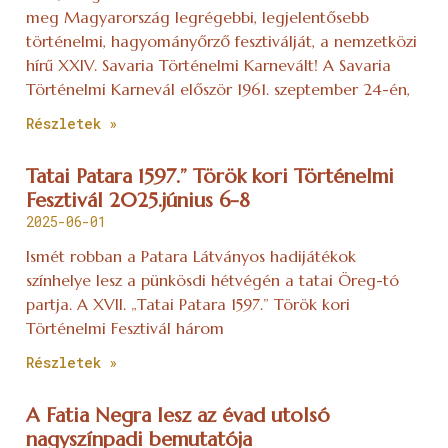
meg Magyarország legrégebbi, legjelentősebb
történelmi, hagyományőrző fesztiválját, a nemzetközi
hírű XXIV. Savaria Történelmi Karnevált! A Savaria
Történelmi Karnevál először 1961. szeptember 24-én,
Részletek »
Tatai Patara 1597.” Török kori Történelmi
Fesztivál 2025.június 6-8
2025-06-01
Ismét robban a Patara Látványos hadijátékok
színhelye lesz a pünkösdi hétvégén a tatai Öreg-tó
partja. A XVII. „Tatai Patara 1597.” Török kori
Történelmi Fesztivál három
Részletek »
A Fatia Negra lesz az évad utolsó
nagyszínpadi bemutatója