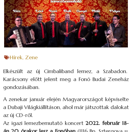
Hírek
,
Zene
Elkészült az új Cimbaliband lemez, a Szabadon.
Karácsony előtt jelent meg a Fonó Budai Zeneház
gondozásában.
A zenekar január elején Magyarországot képviselte
a Dubaji Világkiállításon, ahol már játszottak dalokat
az új CD-ről.
Az igazi lemezbemutató koncert
2022. február 18-
án 20 órakor lesz a Fonóban
(1116 Bp. Sztergova u.