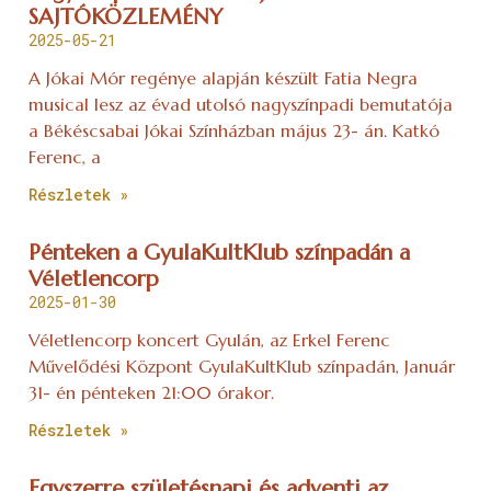
SAJTÓKÖZLEMÉNY
2025-05-21
A Jókai Mór regénye alapján készült Fatia Negra
musical lesz az évad utolsó nagyszínpadi bemutatója
a Békéscsabai Jókai Színházban május 23- án. Katkó
Ferenc, a
Részletek »
Pénteken a GyulaKultKlub színpadán a
Véletlencorp
2025-01-30
Véletlencorp koncert Gyulán, az Erkel Ferenc
Művelődési Központ GyulaKultKlub színpadán, Január
31- én pénteken 21:00 órakor.
Részletek »
Egyszerre születésnapi és adventi az