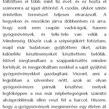
töltöttem el több, mint tíz évet, és ez hozta el
számomra az igazi áttörést. A csodás, olykor szinte
érintetlen természet teljesen elvarázsolt. A
hegyeken és mezőkön járva döbbentem rá arra,
hogy ezek nem csupán vadvirágok, hanem
gyógynövények, és telis-tele van velük a
Mindenség. Először csak a szépségükért fotóztam,
majd már tudatosan gyűjtöttem őket, aztán
különféle készítményeket készítettem belőlük.
Idővel megtanultam a szappankészítés minden
fortélyát, és megpróbáltam ezekkel a saját gyűjtésű
gyógynövényekkel gazdagítani. Viszont, ami a
legjobban a szívemhez nőtt, azok az olyan
gyógynövényes párnák készítése, melyek
legfőképpen a ma már népbetegségnek számító
alvásproblémák ellen veszi fel a harcot. Hiszem,
hogy a gyógynövények megismerése egy életen át