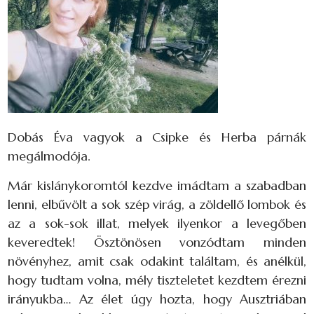
Dobás Éva vagyok a Csipke és Herba párnák
megálmodója.
Már kislánykoromtól kezdve imádtam a szabadban
lenni, elbűvölt a sok szép virág, a zöldellő lombok és
az a sok-sok illat, melyek ilyenkor a levegőben
keveredtek! Ösztönösen vonzódtam minden
növényhez, amit csak odakint találtam, és anélkül,
hogy tudtam volna, mély tiszteletet kezdtem érezni
irányukba… Az élet úgy hozta, hogy Ausztriában