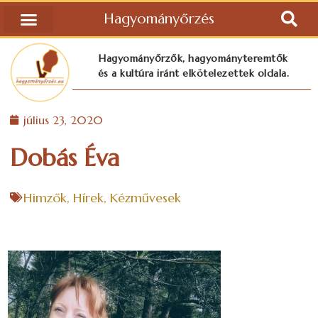
Hagyományőrzés
Hagyományőrzők, hagyományteremtők
és a kultúra iránt elkötelezettek oldala.
július 23, 2020
Dobás Éva
Himzők
,
Hírek
,
Kézművesek