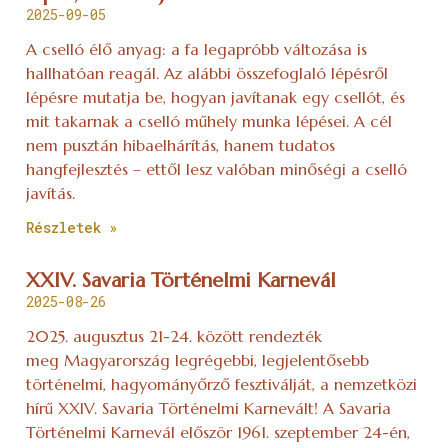
2025-09-05
A cselló élő anyag: a fa legapróbb változása is
hallhatóan reagál. Az alábbi összefoglaló lépésről
lépésre mutatja be, hogyan javítanak egy csellót, és
mit takarnak a cselló műhely munka lépései. A cél
nem pusztán hibaelhárítás, hanem tudatos
hangfejlesztés – ettől lesz valóban minőségi a cselló
javítás.
Részletek »
XXIV. Savaria Történelmi Karnevál
2025-08-26
2025. augusztus 21-24. között rendezték
meg Magyarország legrégebbi, legjelentősebb
történelmi, hagyományőrző fesztiválját, a nemzetközi
hírű XXIV. Savaria Történelmi Karnevált! A Savaria
Történelmi Karnevál először 1961. szeptember 24-én,