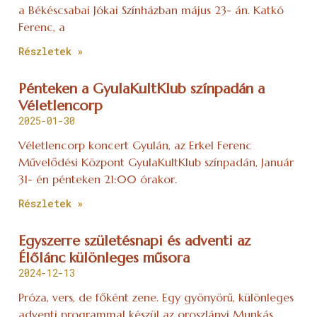
a Békéscsabai Jókai Színházban május 23- án. Katkó
Ferenc, a
Részletek »
Pénteken a GyulaKultKlub színpadán a
Véletlencorp
2025-01-30
Véletlencorp koncert Gyulán, az Erkel Ferenc
Művelődési Központ GyulaKultKlub színpadán, Január
31- én pénteken 21:00 órakor.
Részletek »
Egyszerre születésnapi és adventi az
Élőlánc különleges műsora
2024-12-13
Próza, vers, de főként zene. Egy gyönyörű, különleges
adventi programmal készül az oroszlányi Munkás