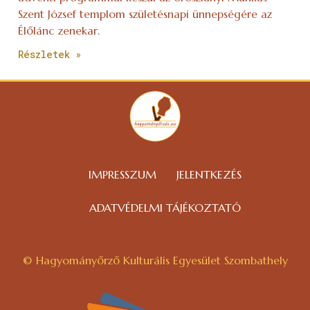
Szent József templom születésnapi ünnepségére az
Élőlánc zenekar.
Részletek »
IMPRESSZUM
JELENTKEZÉS
ADATVÉDELMI TÁJÉKOZTATÓ
© Hagyományőrző Kulturális Egyesület Szombathely