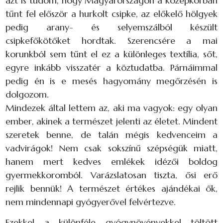
azt is tudom, hogy Magyarországon a középkorban
tűnt fel először a hurkolt csipke, az előkelő hölgyek
pedig arany- és selyemszálból készült
csipkefőkötőket hordtak. Szerencsére a mai
korunkból sem tűnt el ez a különleges textília, sőt,
egyre inkább visszatér a köztudatba. Párnáimmal
pedig én is e mesés hagyomány megőrzésén is
dolgozom.
Mindezek által lettem az, aki ma vagyok: egy olyan
ember, akinek a természet jelenti az életet. Mindent
szeretek benne, de talán mégis kedvenceim a
vadvirágok! Nem csak sokszínű szépségük miatt,
hanem mert kedves emlékek idézői boldog
gyermekkoromból. Varázslatosan tiszta, ősi erő
rejlik bennük! A természet értékes ajándékai ők,
nem mindennapi gyógyerővel felvértezve.
Ezekkel a különféle gyógynövényekkel töltött