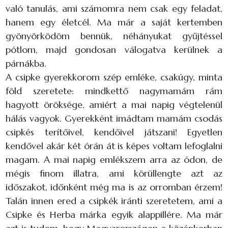
való tanulás, ami számomra nem csak egy feladat,
hanem egy életcél. Ma már a saját kertemben
gyönyörködöm bennük, néhányukat gyűjtéssel
pótlom, majd gondosan válogatva kerülnek a
párnákba.
A csipke gyerekkorom szép emléke, csakúgy, minta
föld szeretete: mindkettő nagymamám rám
hagyott öröksége, amiért a mai napig végtelenül
hálás vagyok. Gyerekként imádtam mamám csodás
csipkés terítőivel, kendőivel játszani! Egyetlen
kendővel akár két órán át is képes voltam lefoglalni
magam. A mai napig emlékszem arra az ódon, de
mégis finom illatra, ami körüllengte azt az
időszakot, időnként még ma is az orromban érzem!
Talán innen ered a csipkék iránti szeretetem, ami a
Csipke és Herba márka egyik alappillére. Ma már