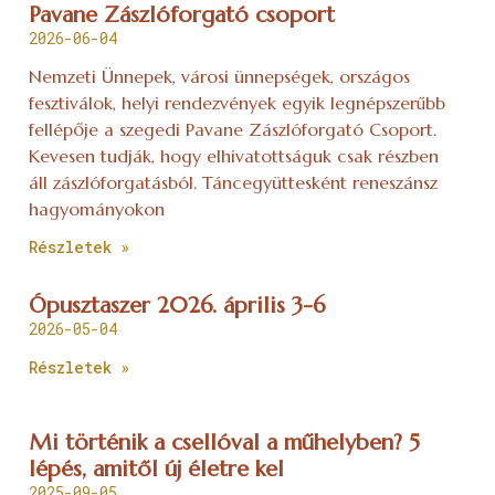
Pavane Zászlóforgató csoport
2026-06-04
Nemzeti Ünnepek, városi ünnepségek, országos
fesztiválok, helyi rendezvények egyik legnépszerűbb
fellépője a szegedi Pavane Zászlóforgató Csoport.
Kevesen tudják, hogy elhivatottságuk csak részben
áll zászlóforgatásból. Táncegyüttesként reneszánsz
hagyományokon
Részletek »
Ópusztaszer 2026. április 3-6
2026-05-04
Részletek »
Mi történik a csellóval a műhelyben? 5
lépés, amitől új életre kel
2025-09-05