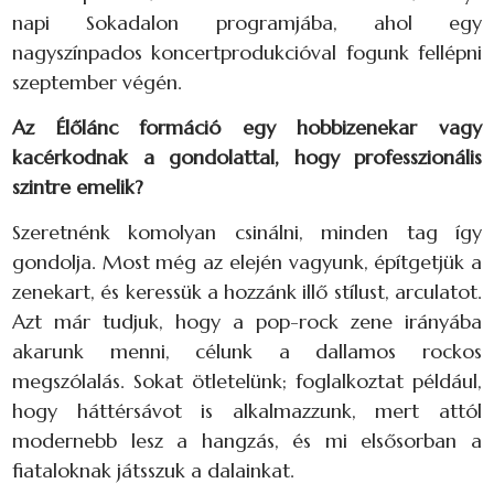
napi Sokadalon programjába, ahol egy
nagyszínpados koncertprodukcióval fogunk fellépni
szeptember végén.
Az Élőlánc formáció egy hobbizenekar vagy
kacérkodnak a gondolattal, hogy professzionális
szintre emelik?
Szeretnénk komolyan csinálni, minden tag így
gondolja. Most még az elején vagyunk, építgetjük a
zenekart, és keressük a hozzánk illő stílust, arculatot.
Azt már tudjuk, hogy a pop-rock zene irányába
akarunk menni, célunk a dallamos rockos
megszólalás. Sokat ötletelünk; foglalkoztat például,
hogy háttérsávot is alkalmazzunk, mert attól
modernebb lesz a hangzás, és mi elsősorban a
fiataloknak játsszuk a dalainkat.