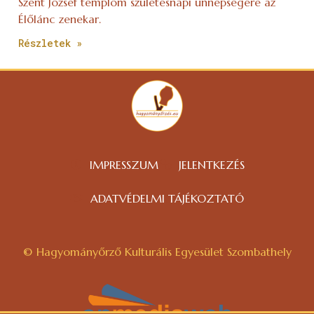
Szent József templom születésnapi ünnepségére az
Élőlánc zenekar.
Részletek »
IMPRESSZUM
JELENTKEZÉS
ADATVÉDELMI TÁJÉKOZTATÓ
© Hagyományőrző Kulturális Egyesület Szombathely