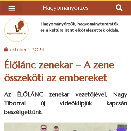
Hagyományőrzés
Hagyományőrzők, hagyományteremtők
és a kultúra iránt elkötelezettek oldala.
október 1, 2024
Élőlánc zenekar – A zene
összeköti az embereket
Az ÉLŐLÁNC zenekar vezetőjével, Nagy
Tiborral új videóklipjük kapcsán
beszélgettünk.