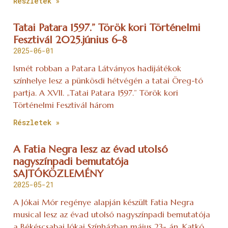
Részletek »
Tatai Patara 1597.” Török kori Történelmi
Fesztivál 2025.június 6-8
2025-06-01
Ismét robban a Patara Látványos hadijátékok
színhelye lesz a pünkösdi hétvégén a tatai Öreg-tó
partja. A XVII. „Tatai Patara 1597.” Török kori
Történelmi Fesztivál három
Részletek »
A Fatia Negra lesz az évad utolsó
nagyszínpadi bemutatója
SAJTÓKÖZLEMÉNY
2025-05-21
A Jókai Mór regénye alapján készült Fatia Negra
musical lesz az évad utolsó nagyszínpadi bemutatója
a Békéscsabai Jókai Színházban május 23- án. Katkó