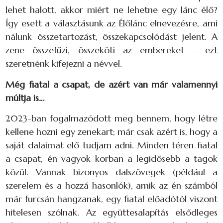
lehet halott, akkor miért ne lehetne egy lánc élő?
Így esett a választásunk az Élőlánc elnevezésre, ami
nálunk összetartozást, összekapcsolódást jelent. A
zene összefűzi, összeköti az embereket – ezt
szeretnénk kifejezni a névvel.
Még fiatal a csapat, de azért van már valamennyi
múltja is…
2023-ban fogalmazódott meg bennem, hogy létre
kellene hozni egy zenekart; már csak azért is, hogy a
saját dalaimat elő tudjam adni. Minden téren fiatal
a csapat, én vagyok korban a legidősebb a tagok
közül. Vannak bizonyos dalszövegek (például a
szerelem és a hozzá hasonlók), amik az én számból
már furcsán hangzanak, egy fiatal előadótól viszont
hitelesen szólnak. Az együttesalapítás elsődleges