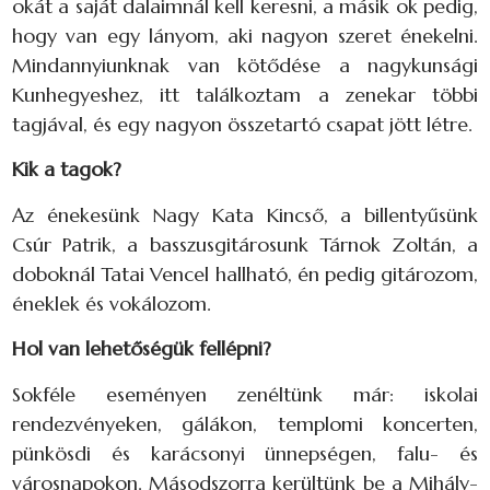
okát a saját dalaimnál kell keresni, a másik ok pedig,
hogy van egy lányom, aki nagyon szeret énekelni.
Mindannyiunknak van kötődése a nagykunsági
Kunhegyeshez, itt találkoztam a zenekar többi
tagjával, és egy nagyon összetartó csapat jött létre.
Kik a tagok?
Az énekesünk Nagy Kata Kincső, a billentyűsünk
Csúr Patrik, a basszusgitárosunk Tárnok Zoltán, a
doboknál Tatai Vencel hallható, én pedig gitározom,
éneklek és vokálozom.
Hol van lehetőségük fellépni?
Sokféle eseményen zenéltünk már: iskolai
rendezvényeken, gálákon, templomi koncerten,
pünkösdi és karácsonyi ünnepségen, falu- és
városnapokon. Másodszorra kerültünk be a Mihály-