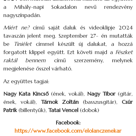
a Mihály-napi Sokadalon nevű rendezvény
nagyszínpadán.
Miért ne?
című saját daluk és videoklipje 2024
tavaszán jelent meg. Szeptember 27- én mutatták
be
Tiniélet
címmel készült új dalukat, a hozzá
forgatott klippel együtt. Ezt követi majd a
Fészket
raktál bennem
című szerzemény, melynek
megjelenése ősszel várható.
Az együttes tagjai:
Nagy Kata Kincső
(ének, vokál),
Nagy Tibor
(gitár,
ének, vokál),
Tárnok Zoltán
(basszusgitár),
Csúr
Patrik
(billentyűk),
Tatai Vencel
(dobok)
Facebook:
https://www.facebook.com/elolanczenekar