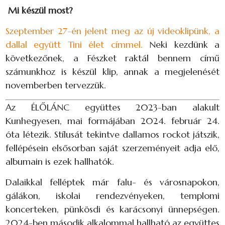
Mi készül most?
Szeptember 27-én jelent meg az új videoklipünk, a
dallal együtt Tini élet címmel.
Neki kezdünk a
következőnek, a Fészket raktál bennem című
számunkhoz is készül klip, annak a megjelenését
novemberben tervezzük.
Az ÉLŐLÁNC együttes 2023-ban alakult
Kunhegyesen, mai formájában 2024. február 24.
óta létezik. Stílusát tekintve dallamos rockot játszik,
fellépésein elsősorban saját szerzeményeit adja elő,
albumain is ezek hallhatók.
Dalaikkal felléptek már falu- és városnapokon,
gálákon, iskolai rendezvényeken, templomi
koncerteken, pünkösdi és karácsonyi ünnepségen.
2024-ben második alkalommal hallható az együttes