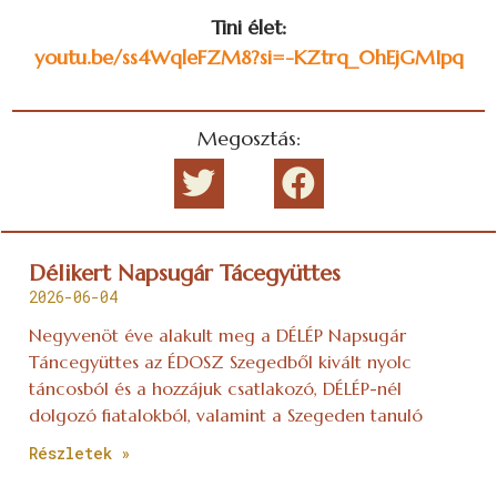
Tini élet:
youtu.be/ss4WqleFZM8?si=-KZtrq_0hEjGMIpq
Megosztás:
Délikert Napsugár Tácegyüttes
2026-06-04
Negyvenöt éve alakult meg a DÉLÉP Napsugár
Táncegyüttes az ÉDOSZ Szegedből kivált nyolc
táncosból és a hozzájuk csatlakozó, DÉLÉP-nél
dolgozó fiatalokból, valamint a Szegeden tanuló
Részletek »