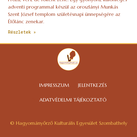
adventi programmal készül az oroszlányi Munkás
Szent József templom születésnapi ünnepségére az
Élőlánc zenekar.
Részletek »
IMPRESSZUM
JELENTKEZÉS
ADATVÉDELMI TÁJÉKOZTATÓ
© Hagyományőrző Kulturális Egyesület Szombathely