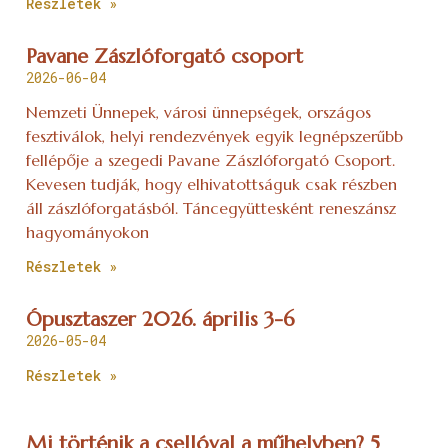
Részletek »
Pavane Zászlóforgató csoport
2026-06-04
Nemzeti Ünnepek, városi ünnepségek, országos
fesztiválok, helyi rendezvények egyik legnépszerűbb
fellépője a szegedi Pavane Zászlóforgató Csoport.
Kevesen tudják, hogy elhivatottságuk csak részben
áll zászlóforgatásból. Táncegyüttesként reneszánsz
hagyományokon
Részletek »
Ópusztaszer 2026. április 3-6
2026-05-04
Részletek »
Mi történik a csellóval a műhelyben? 5