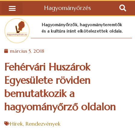
Hagyományőrzés
Hagyományőrzők, hagyományteremtők
és a kultúra iránt elkötelezettek oldala.
március 5, 2018
Fehérvári Huszárok
Egyesülete röviden
bemutatkozik a
hagyományőrző oldalon
Hírek
,
Rendezvények