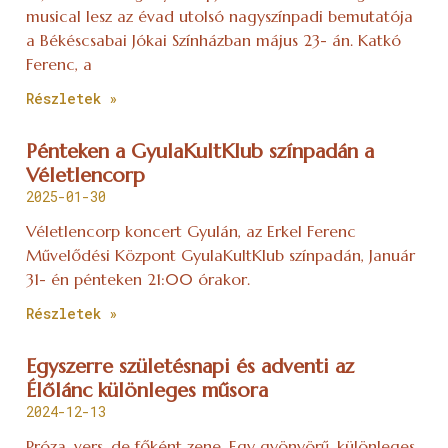
musical lesz az évad utolsó nagyszínpadi bemutatója
a Békéscsabai Jókai Színházban május 23- án. Katkó
Ferenc, a
Részletek »
Pénteken a GyulaKultKlub színpadán a
Véletlencorp
2025-01-30
Véletlencorp koncert Gyulán, az Erkel Ferenc
Művelődési Központ GyulaKultKlub színpadán, Január
31- én pénteken 21:00 órakor.
Részletek »
Egyszerre születésnapi és adventi az
Élőlánc különleges műsora
2024-12-13
Próza, vers, de főként zene. Egy gyönyörű, különleges