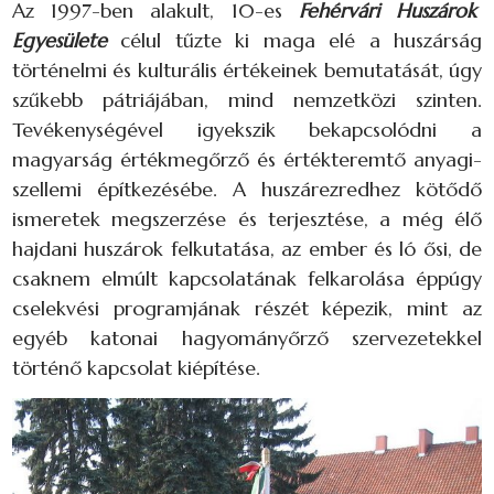
Az 1997-ben alakult, 10-es
Fehérvári Huszárok
Egyesülete
célul tűzte ki maga elé a huszárság
történelmi és kulturális értékeinek bemutatását, úgy
szűkebb pátriájában, mind nemzetközi szinten.
Tevékenységével igyekszik bekapcsolódni a
magyarság értékmegőrző és értékteremtő anyagi-
szellemi építkezésébe. A huszárezredhez kötődő
ismeretek megszerzése és terjesztése, a még élő
hajdani huszárok felkutatása, az ember és ló ősi, de
csaknem elmúlt kapcsolatának felkarolása éppúgy
cselekvési programjának részét képezik, mint az
egyéb katonai hagyományőrző szervezetekkel
történő kapcsolat kiépítése.