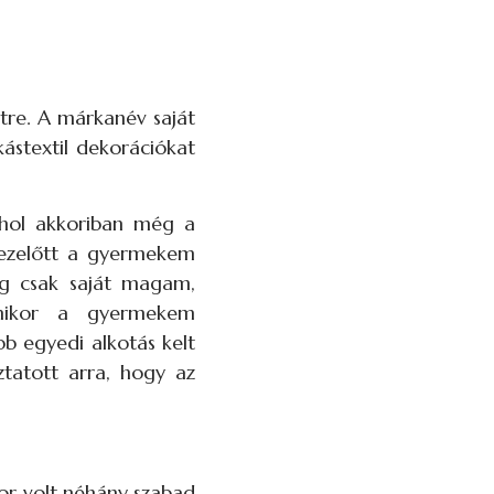
tre. A márkanév saját
akástextil dekorációkat
ahol akkoriban még a
 ezelőtt a gyermekem
ég csak saját magam,
Amikor a gyermekem
b egyedi alkotás kelt
ztatott arra, hogy az
r volt néhány szabad