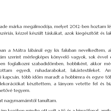
dmade márka megálmodója, melyet 2012-ben hoztam lé
szériás, kézzel készült táskákat, azok kiegészítőit és l
ban a Mátra lábánál egy kis faluban nevelkedtem, 
ám szerint mérlegképes könyvelő vagyok, sok évvel
ben foglalkozni szabadidőmben, hobbiként, akkor m
ottam egyedi, ruhadarabokat, lakástextileket. 
ai kapcsán, több időm maradt a hobbimra és egyre töb
dekorációkat készítettem, a lányom vetette fel és bi
hetővé tegyem.
ákat nagymamámtól tanultam.
kezében mindig ott volt a tű és a hímzőfonal, amiko