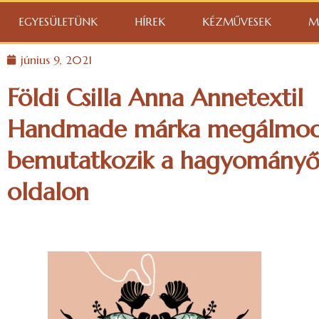
EGYESÜLETÜNK
HÍREK
KÉZMŰVESEK
M
június 9, 2021
Földi Csilla Anna Annetextil
Handmade márka megálmod
bemutatkozik a hagyományő
oldalon