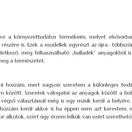
éve a környezettudatos termékeim, melyet elsősorb
részére is. Ezek a modellek egyrészt az újra- többszö
letkező, még felhasználható „hulladék” anyagokból is
meg a természetet.
ülni hozzám, mert nagyon szeretem a különleges tex
im között. Szeretek válogatni az anyagok között a bo
végső választásnál még is egy másik kerül a helyére
hozzám kerül akkor is ha éppen nem azt kerestem, m
or alkotok, ezért úgy érzem lelkük van ezért szerethető