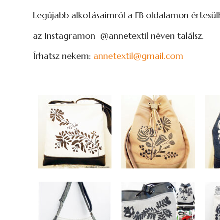
Legújabb alkotásaimról a FB oldalamon értesül
az Instagramon @annetextil néven találsz.
Írhatsz nekem:
annetextil@gmail.com