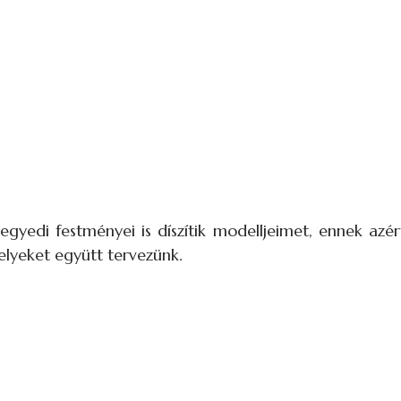
yedi festményei is díszítik modelljeimet, ennek azért
elyeket együtt tervezünk.