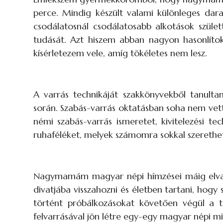
perce. Mindig készült valami különleges dar
csodálatosnál csodálatosabb alkotások szület
tudását. Azt hiszem abban nagyon hasonlíto
kísérletezem vele, amíg tökéletes nem lesz.
A varrás technikáját szakkönyvekből tanult
során. Szabás-varrás oktatásban soha nem vette
némi szabás-varrás ismeretet, kivitelezési te
ruhaféléket, melyek számomra sokkal szerethe
Nagymamám magyar népi hímzései máig elvar
divatjába visszahozni és életben tartani, hogy
történt próbálkozásokat követően végül a te
felvarrásával jön létre egy-egy magyar népi min