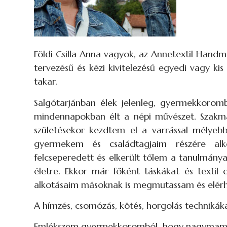
Földi Csilla Anna vagyok, az Annetextil Han
tervezésű és kézi kivitelezésű egyedi vagy kis 
takar.
Salgótarjánban élek jelenleg, gyermekkorom
mindennapokban élt a népi művészet. Szakm
születésekor kezdtem el a varrással mélyeb
gyermekem és családtagjaim részére alk
felcseperedett és elkerült tőlem a tanulmány
életre. Ekkor már főként táskákat és textil 
alkotásaim másoknak is megmutassam és elér
A hímzés, csomózás, kötés, horgolás technik
Emlékszem gyermekkoromból, hogy nagymamám 