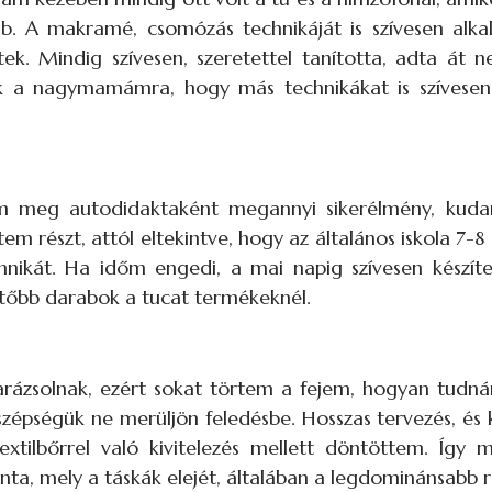
ab. A makramé, csomózás technikáját is szívesen alka
tek. Mindig szívesen, szeretettel tanította, adta át 
k a nagymamámra, hogy más technikákat is szívesen 
am meg autodidaktaként megannyi sikerélmény, kudar
m részt, attól eltekintve, hogy az általános iskola 7-8
chnikát. Ha időm engedi, a mai napig szívesen készíte
tőbb darabok a tucat termékeknél.
ázsolnak, ezért sokat törtem a fejem, hogyan tudn
 szépségük ne merüljön feledésbe. Hosszas tervezés, és 
xtilbőrrel való kivitelezés mellett döntöttem. Így 
ta, mely a táskák elejét, általában a legdominánsabb rés