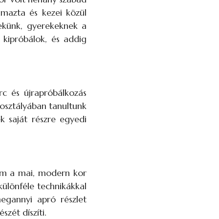
lmazta és kezei közül
nekünk, gyerekeknek a
kipróbálok, és addig
c és újrapróbálkozás
 osztályában tanultunk
k saját részre egyedi
ám a mai, modern kor
különféle technikákkal
megannyi apró részlet
zét díszíti.