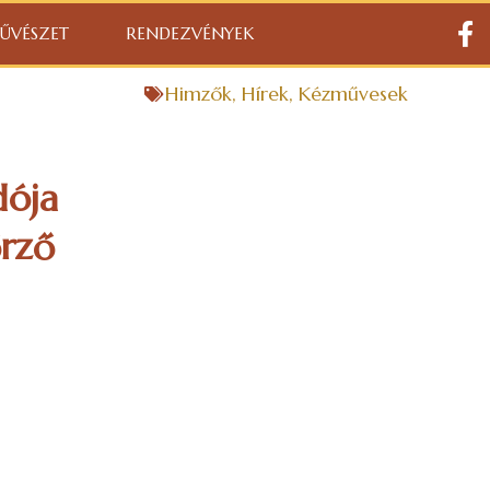
ŰVÉSZET
RENDEZVÉNYEK
Himzők
,
Hírek
,
Kézművesek
ója
rző