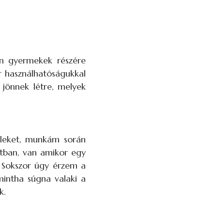
an gyermekek részére
r használhatóságukkal
 jönnek létre, melyek
tileket, munkám során
ltban, van amikor egy
. Sokszor úgy érzem a
intha súgna valaki a
k.