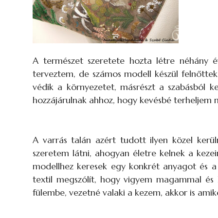
A természet szeretete hozta létre néhány 
terveztem, de számos modell készül felnőttek 
védik a környezetet, másrészt a szabásból ke
hozzájárulnak ahhoz, hogy kevésbé terheljem 
A varrás talán azért tudott ilyen közel ker
szeretem látni, ahogyan életre kelnek a keze
modellhez keresek egy konkrét anyagot és a 
textil megszólít, hogy vigyem magammal és 
fülembe, vezetné valaki a kezem, akkor is amik