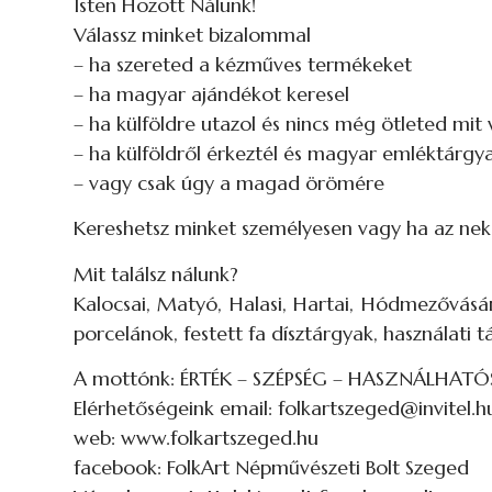
Isten Hozott Nálunk!
Válassz minket bizalommal
– ha szereted a kézműves termékeket
– ha magyar ajándékot keresel
– ha külföldre utazol és nincs még ötleted mit 
– ha külföldről érkeztél és magyar emléktárgy
– vagy csak úgy a magad örömére
Kereshetsz minket személyesen vagy ha az n
Mit találsz nálunk?
Kalocsai, Matyó, Halasi, Hartai, Hódmezővásárh
porcelánok, festett fa dísztárgyak, használati
A mottónk: ÉRTÉK – SZÉPSÉG – HASZNÁLHAT
Elérhetőségeink email: folkartszeged@invitel.h
web: www.folkartszeged.hu
facebook: FolkArt Népművészeti Bolt Szeged