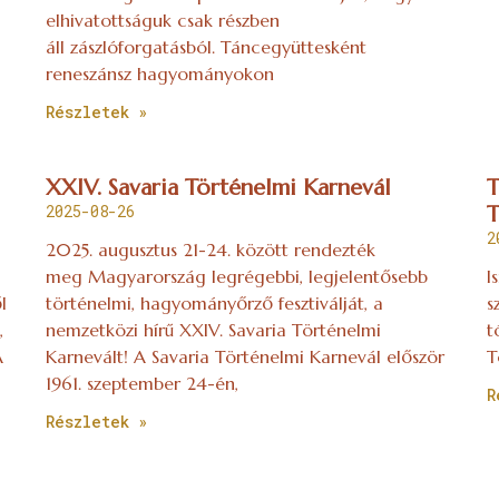
elhivatottságuk csak részben
áll zászlóforgatásból. Táncegyüttesként
reneszánsz hagyományokon
Részletek »
XXIV. Savaria Történelmi Karnevál
T
2025-08-26
T
2
2025. augusztus 21-24. között rendezték
meg Magyarország legrégebbi, legjelentősebb
I
l
történelmi, hagyományőrző fesztiválját, a
s
,
nemzetközi hírű XXIV. Savaria Történelmi
t
A
Karnevált! A Savaria Történelmi Karnevál először
T
1961. szeptember 24-én,
R
Részletek »