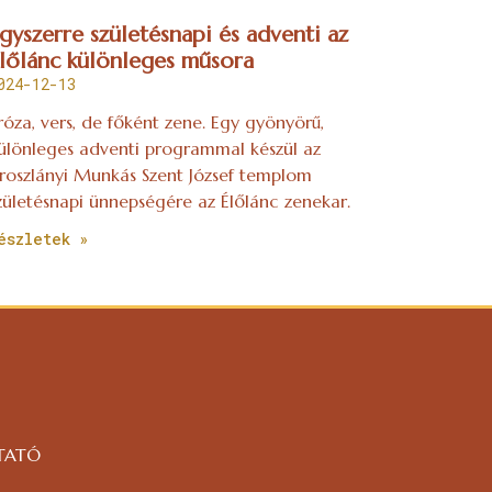
gyszerre születésnapi és adventi az
lőlánc különleges műsora
024-12-13
róza, vers, de főként zene. Egy gyönyörű,
ülönleges adventi programmal készül az
roszlányi Munkás Szent József templom
zületésnapi ünnepségére az Élőlánc zenekar.
észletek »
TATÓ