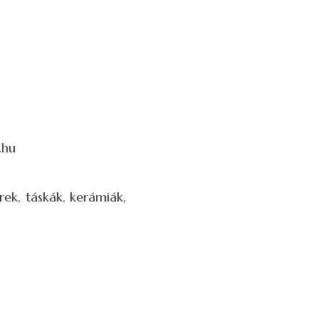
.hu
rek, táskák, kerámiák,