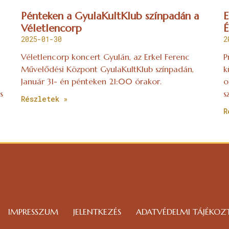
Pénteken a GyulaKultKlub színpadán a
E
Véletlencorp
É
2025-01-30
2
Véletlencorp koncert Gyulán, az Erkel Ferenc
P
Művelődési Központ GyulaKultKlub színpadán,
k
Január 31- én pénteken 21:00 órakor.
o
s
s
Részletek »
R
IMPRESSZUM
JELENTKEZÉS
ADATVÉDELMI TÁJÉKOZ