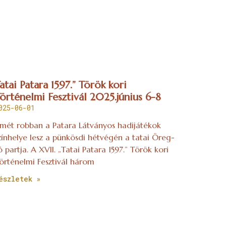
atai Patara 1597.” Török kori
örténelmi Fesztivál 2025.június 6-8
025-06-01
smét robban a Patara Látványos hadijátékok
zínhelye lesz a pünkösdi hétvégén a tatai Öreg-
ó partja. A XVII. „Tatai Patara 1597.” Török kori
örténelmi Fesztivál három
észletek »