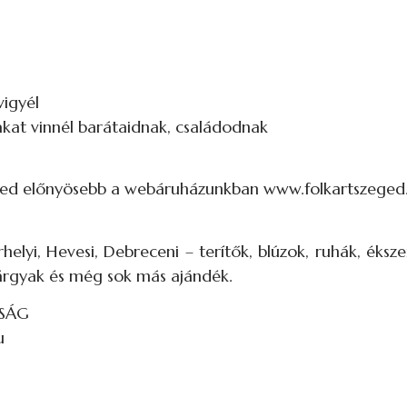
vigyél
akat vinnél barátaidnak, családodnak
eked előnyösebb a webáruházunkban www.folkartszeged
elyi, Hevesi, Debreceni – terítők, blúzok, ruhák, éksze
 tárgyak és még sok más ajándék.
ÓSÁG
u